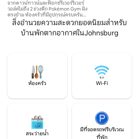
จากดาวน์ทาวน์และฟ็อกซ์ริเวอร์ริเวอร์
รักษาสัตว์รบกวนเป
วอล์คไม่ถึง 2 ช่วงตึก Pokémon Gym ฝั่ง
สัตว์รบกวนแต่อยู่
ตรงข้าม ห้องครัวที่มีอุปกรณ์ครบครัน
ทะเลสาบคาดว่าจะมี
หนังสือเกมของเล่นและสิ่งอำนวยความ
สิ่งอำนวยความสะดวกยอดนิยมสำหรับ
สภาพอากาศที่อบอุ่น
สะดวกเพิ่มเติมเพื่อให้การเข้าพักของคุณดี
บ้านพักตากอากาศในJohnsburg
ยิ่งขึ้น 4:20 อนุญาตให้อยู่ในสวนหลังบ้าน
และไม่ได้อยู่ในมุมมองของผู้ที่อายุน้อยกว่า
21 ปี พื้นที่สูบบุหรี่ส่วนตัวอยู่ด้านหน้า ห่าง
จากอุทยานแห่งรัฐ 2 แห่งเพียงไม่กี่นาที
อุทยานแห่งหนึ่งมีท่าเรือ/ท่าคายัคฟรี
ท่าเรือหลายแห่ง บริการเช่าเรือ สนามกอล์ฟ
และความบันเทิงอื่นๆ อีกมากมาย ดูคู่มือนำ
เที่ยวของเบ็ตตี้เพื่อดูข้อมูลเพิ่มเติม
ห้องครัว
Wi-Fi
มีที่จอดรถฟรีบริเวณ
สระว่ายน้ำ
ที่พัก