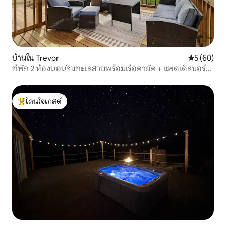
บ้านใน Trevor
คะแนนเฉลี่ย
5 (60)
ที่พัก 2 ห้องนอนริมทะเลสาบพร้อมเรือคายัค + แพดเดิลบอร์ด
| พาสุนัขได้
โดนใจเกสต์
โดนใจเกสต์ที่สุด