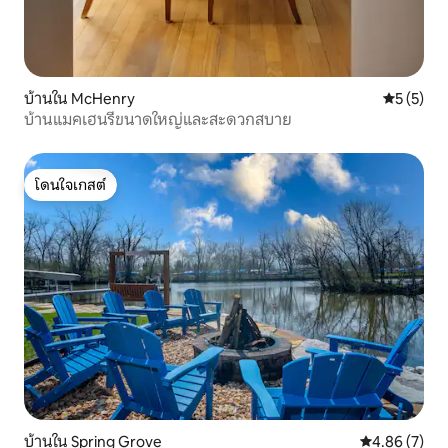
บ้านใน McHenry
คะแนนเฉลี่
5 (5)
บ้านแมคเฮนรี่ขนาดใหญ่และสะดวกสบาย
โดนใจเกสต์
โดนใจเกสต์
บ้านใน Spring Grove
คะแนนเฉลี่ย 4
4.86 (7)