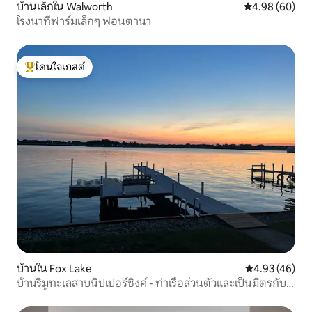
บ้านเล็กใน Walworth
คะแนนเฉลี่ย 4.9
4.98 (60)
โรงนาที่ฟาร์มเล็กๆ ฟอนตานา
โดนใจเกสต์
โดนใจเกสต์ที่สุด
บ้านใน Fox Lake
คะแนนเฉลี่ย 4.
4.93 (46)
บ้านริมทะเลสาบนิปเปอร์ซิงค์ - ท่าเรือส่วนตัวและเป็นมิตรกับ
สัตว์เลี้ยง!