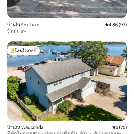
บ้านใน Fox Lake
คะแนนเฉลี่ย 4.
4.86 (97)
ร้านกาแฟ
โดนใจเกสต์
โดนใจเกสต์ที่สุด
บ้านใน Wauconda
คะแนนเฉลี่ย
5 (75)
ที่พักริมทะเลสาบ 4 ห้องนอนสไตล์โมเดิร์น • เดินไปหาดและ