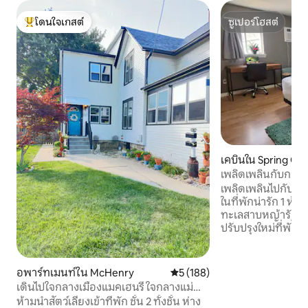
โดนใจเกสต์
ซูเปอร์โฮสต์
โดนใจเกสต์ที่สุด
ซูเปอร์โฮสต์
เคบินใน Spring Gr
เพลิดเพลินกับการพ
Heim by Chain-O-
เพลิดเพลินไปกับก
ในที่พักน่ารัก 1 ห้อ
ทะเลสาบหญ้ารัฐอิล
ปรับปรุงใหม่ที่พัก
ริมทะเลสาบไม่ว่าจะ
ตื่นขึ้นมาในช่วงเช้
กิจกรรมทางน้ำที่มีวิ
อพาร์ทเมนท์ใน McHenry
คะแนนเฉลี่ย 5 จาก 5, 188 รีวิว
5 (188)
เช้าสามารถชมพระอา
เดินไปใจกลางเมืองแมคเฮนรี่ ใจกลางแม่น้ำ
ดื่มด่ำกับความส
ฟ็อกซ์
ห้ามนำสัตว์เลี้ยงเข้าที่พัก ชั้น 2 ทั้งชั้น ห่าง
ของเคบินบ้านริมทะ