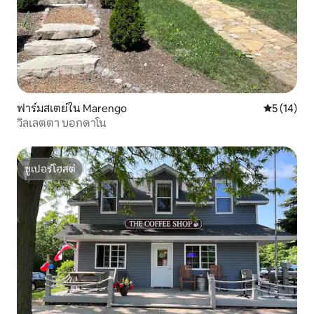
ฟาร์มสเตย์ใน Marengo
คะแนนเฉลี่ย
5 (14)
วิลเลตตา บอกดาโน
ซูเปอร์โฮสต์
ซูเปอร์โฮสต์