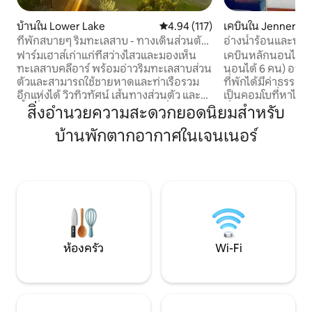
บ้านใน Lower Lake
คะแนนเฉลี่ย 4.94 จาก 5, 117 รีวิว
4.94 (117)
เคบินใน Jenner
ที่พักสบายๆ ริมทะเลสาบ - ทางเดินส่วนตัว
อ่างน้ำร้อนและห่าง
และชายหาด
การเดินป่าเพียงไมิไม
ฟาร์มเฮาส์เก่าแก่ที่สว่างไสวและมองเห็น
เคบินหลักนอนได้ 4 
ทะเลสาบคลีอาร์ พร้อมอ่าวริมทะเลสาบส่วน
นอนได้ 6 คน) อนุญา
ตัวและสามารถใช้ชายหาดและท่าเรือรวม
ที่พักได้มีค่าธรรมเนียม ทำเลที่ตั้ง! เ
อีกแห่งได้ วิวทิวทัศน์ เส้นทางส่วนตัว และ
เป็นคอมโบที่หาได้
พื้นที่รวมกลุ่มในร่มและกลางแจ้งที่กว้าง
ที่เงียบสงบพร้อมค
สิ่งอำนวยความสะดวกยอดนิยมสำหรับ
ขวางเหมาะสำหรับการผ่อนคลายร่วมกัน
ใครเทียบได้ตั้งอยู่ในเจนเนอร
บ้านพักตากอากาศในเจนเนอร์
เพลิดเพลินกับมื้ออาหารบนระเบียงที่มี
นอกลานบ้านเป็นร้
หลังคาคลุม ปรุงอาหารในห้องครัวที่มี
ดนตรีสดและร้าน C 
อุปกรณ์ครบครัน อาบน้ำในสปากลางแจ้ง
ลืมไปแล้ว เข้าถึงแม่
เล่นเกมในห้องเกม หรือรวมตัวกันริมกองไฟ
หันไปอีกทางจากล
หลังพระอาทิตย์ตกดิน โรงบ่มไวน์ ร้านขาย
เฮดแลนด์เพื่อเดิน
ของเกษตร ร้านค้า และเส้นทางเดินป่าใกล้
วาด อ่างน้ำร้อน
เคียง เหมาะสำหรับคู่รัก ครอบครัว และ
เพื่อน
ห้องครัว
Wi-Fi