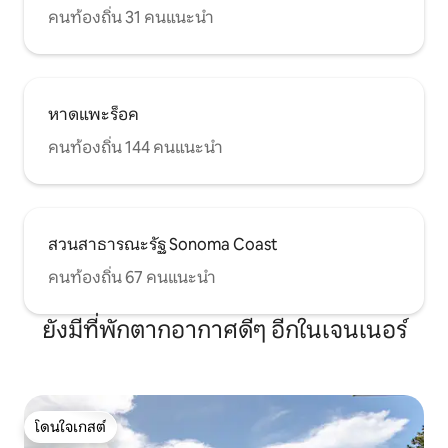
คนท้องถิ่น 31 คนแนะนำ
หาดแพะร็อค
คนท้องถิ่น 144 คนแนะนำ
สวนสาธารณะรัฐ Sonoma Coast
คนท้องถิ่น 67 คนแนะนำ
ยังมีที่พักตากอากาศดีๆ อีกในเจนเนอร์
โดนใจเกสต์
โดนใจเกสต์