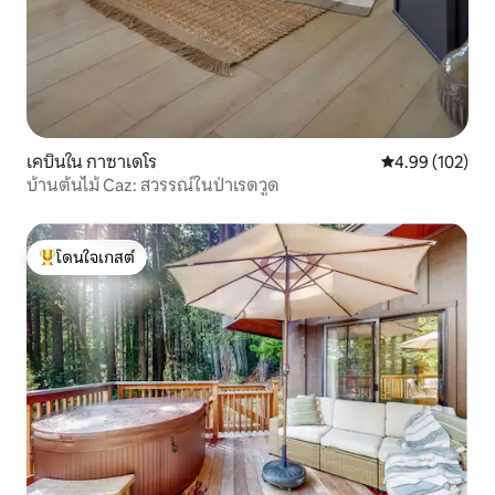
เคบินใน กาซาเดโร
คะแนนเฉลี่ย 4.9
4.99 (102)
บ้านต้นไม้ Caz: สวรรณ์ในป่าเรดวูด
โดนใจเกสต์
โดนใจเกสต์ที่สุด