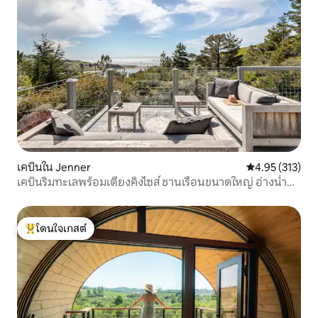
เคบินใน Jenner
คะแนนเฉลี่ย 4.9
4.95 (313)
เคบินริมทะเลพร้อมเตียงคิงไซส์ ชานเรือนขนาดใหญ่ อ่างน้ำ
ร้อน
โดนใจเกสต์
โดนใจเกสต์ที่สุด