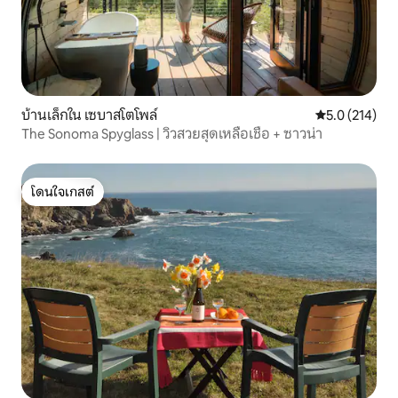
บ้านเล็กใน เซบาสโตโพล์
คะแนนเฉลี่ย 5.
5.0 (214)
The Sonoma Spyglass | วิวสวยสุดเหลือเชื่อ + ซาวน่า
โดนใจเกสต์
โดนใจเกสต์