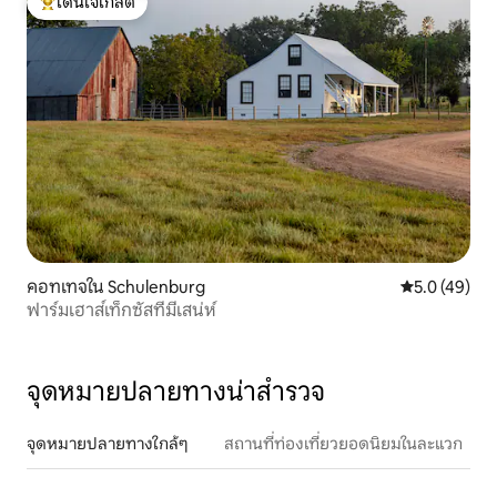
โดนใจเกสต์
โดนใจเกสต์ที่สุด
คอทเทจใน Schulenburg
คะแนนเฉลี่ย 5
5.0 (49)
ฟาร์มเฮาส์เท็กซัสที่มีเสน่ห์
จุดหมายปลายทางน่าสำรวจ
จุดหมายปลายทางใกล้ๆ
สถานที่ท่องเที่ยวยอดนิยมในละแวก