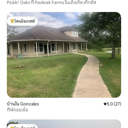
Pickln' Oaks ที่ Pavlicek Farms ในเอ็งเกิล เท็กซัส
โดนใจเกสต์
โดนใจเกสต์ที่สุด
บ้านใน Gonzales
คะแนนเฉลี่ย 5
5.0 (27)
ที่พักของโจ