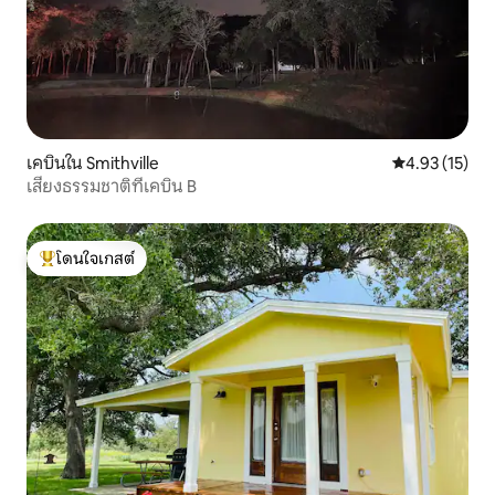
เคบินใน Smithville
คะแนนเฉลี่ย 4.
4.93 (15)
เสียงธรรมชาติที่เคบิน B
โดนใจเกสต์
โดนใจเกสต์ที่สุด