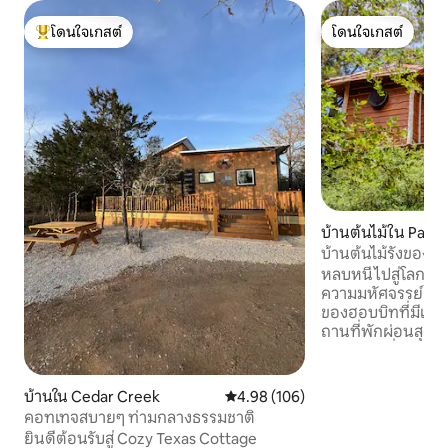
โดนใจเกสต์
โดนใจเกสต์
โดนใจเกสต์ที่สุด
โดนใจเกสต์
บ้านต้นไม้ใน Paige
บ้านต้นไม้รังของฮ
หลบหนีไปสู่โลกแห
ความมหัศจรรย์ด้วย
ของฮอบบิทที่มีเสน่
ถานที่พักผ่อนสุดโ
ครอบครัวที่เต็มไ
ประสบการณ์การตั้งแ
มอบความเงียบสงบ
บ้านใน Cedar Creek
คะแนนเฉลี่ย 4.98 จาก 5, 106 รีวิว
4.98 (106)
ความสะดวกสบายเหม
คอทเทจสบายๆ ท่ามกลางธรรมชาติ
ผ่อนท่ามกลางยอดไม
ยินดีต้อนรับสู่ Cozy Texas Cottage
Lost Pines Forest