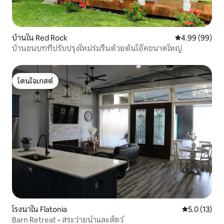
บ้านใน Red Rock
คะแนนเฉลี่ย 4.9
4.99 (99)
บ้านชนบทที่ปรับปรุงใหม่ร่มรื่นด้วยต้นโอ๊คขนาดใหญ่
โดนใจเกสต์
โดนใจเกสต์
โรงนาใน Flatonia
คะแนนเฉลี่ย 5
5.0 (13)
Barn Retreat • สระว่ายน้ำและสัตว์