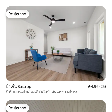
โดนใจเกสต์
โดนใจเกสต์
บ้านใน Bastrop
คะแนนเฉลี่ย 4.
4.96 (25)
ที่พักผ่อนสไตล์โมเดิร์นในป่าสนแห่งบาสโทรป
โดนใจเกสต์
โดนใจเกสต์