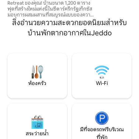
Retreat ของคุณ! บ้านขนาด 1,200 ตาราง
ว่าการเข้าพักที่น่
ฟุตที่สร้างใหม่แห่งนี้ในซีดาร์ครีกรัฐเท็กซัส
คุณสามารถวิ่งป่
มอบการผสมผสานที่สมบูรณ์แบบของความ
สามารถปลอบประโ
สะดวกสบาย นอนได้สูงสุด 4 คนพร้อมห้อง
สิ่งอำนวยความสะดวกยอดนิยมสำหรับ
โลกธรรมชาติใน 42 
นอนใหญ่ที่กว้างขวาง (เตียงคิงไซส์ + ฝักบัว
Shire
บ้านพักตากอากาศในJeddo
ส่วนตัว) และโซฟาเบดที่อบอุ่นในพื้นที่นั่ง
เล่นที่เปิดโล่ง ตั้งอยู่ใกล้กับ Austin,
Bastrop, Hyatt Lost Pines Resort และ
Circuit of the Americas (COTA/F1) เป็น
สถานที่พักผ่อนที่เหมาะสำหรับครอบครัว
หรือคู่รักที่ต้องการความสงบท่ามกลาง
ธรรมชาติและความสะดวกในการเข้าถึง
จองที่พักวันนี้เลย!
ห้องครัว
Wi-Fi
มีที่จอดรถฟรีบริเวณ
สระว่ายน้ำ
ที่พัก