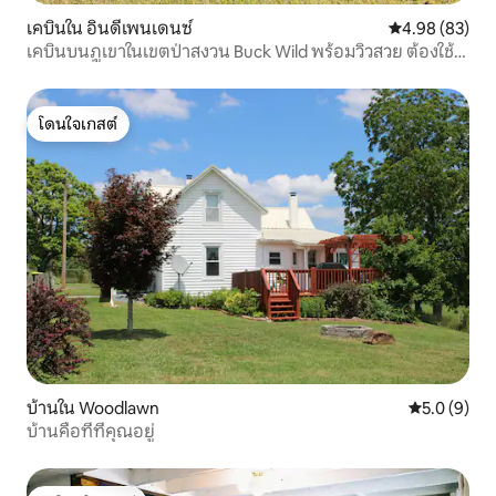
เคบินใน อินดีเพนเดนซ์
คะแนนเฉลี่ย 4.
4.98 (83)
เคบินบนภูเขาในเขตป่าสงวน Buck Wild พร้อมวิวสวย ต้องใช้
รถขับเคลื่อน 4 ล้อ
โดนใจเกสต์
โดนใจเกสต์
บ้านใน Woodlawn
คะแนนเฉลี่ย 
5.0 (9)
บ้านคือที่ที่คุณอยู่