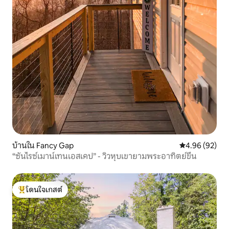
บ้านใน Fancy Gap
คะแนนเฉลี่ย 4.
4.96 (92)
“ซันไรซ์เมาน์เทนเอสเคป” - วิวหุบเขายามพระอาทิตย์ขึ้น
โดนใจเกสต์
โดนใจเกสต์ที่สุด