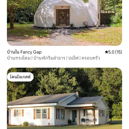
บ้านใน Fancy Gap
คะแนนเฉลี่ย 5
5.0 (15)
บ้านทรงโดม | บ้านพักริมลำธาร | บ่อไฟ | ครอบครัว
โดนใจเกสต์
โดนใจเกสต์