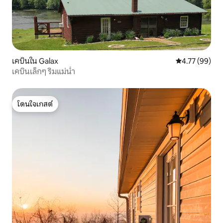
เคบินใน Galax
คะแนนเฉลี่ย 4.
4.77 (99)
เคบินเล็กๆ ริมแม่น้ำ
โดนใจเกสต์
โดนใจเกสต์