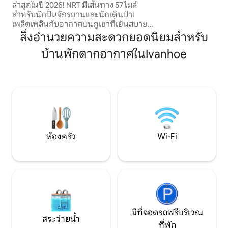
ล่าสุดในปี 2026! NRT มีเส้นทาง 57 ไมล์
ในร่ม หมุนแผ่นเสีย
สำหรับนักปั่นจักรยานและนักเดินป่า!
รวมตัวกันรอบกองไฟ
เพลิดเพลินกับอากาศบนภูเขาที่เย็นสบาย
ด้วยดวงดาว
ขณะนั่งผ่อนคลายบนระเบียงพร้อมกับสัตว์
สิ่งอำนวยความสะดวกยอดนิยมสำหรับ
เลี้ยงของคุณ ($) อยู่ข้างๆ Trailside
บ้านพักตากอากาศในIvanhoe
Camphouse มีทางเข้าแบบไม่มีกุญแจ Wi-Fi
เตียงควีนไซส์ ระเบียงมีหลังคาขนาดใหญ่
เฟอร์นิเจอร์ที่สบาย รวมถึงชิงช้า โต๊ะปิกนิก
เตาย่าง และถ่าน โรกุเครื่องเล่นดีวีดีห้อง
ครัวพร้อมอุปกรณ์ครบครันพร้อมเตาไฟ
ไมโครเวฟและตู้เย็น ห้องน้ำเต็มรูปแบบมี
ฝักบัว/อ่างอาบน้ำและผ้าปูที่นอนทั้งหมด
ห้องครัว
Wi-Fi
มีที่จอดรถฟรีบริเวณ
สระว่ายน้ำ
ที่พัก