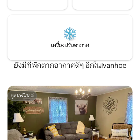
เครื่องปรับอากาศ
ยังมีที่พักตากอากาศดีๆ อีกในIvanhoe
ซูเปอร์โฮสต์
ซูเปอร์โฮสต์