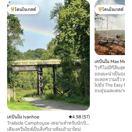
โดนใจเกสต์
โดนใจเกสต์
โดนใจเกสต์ที่สุด
โดนใจเกสต์ที่สุด
เคบินใน Max Mea
วิวที่ไม่มีที่สิ้นสุ
ขอแนะนำเป็นอย่าง
ชะลอความเร็ว หาย
ไปยัง The Easy Plate
อบอุ่นและเหมาะสำหรับ
บนยอดเขาส่วนตัวขอ
เป็นสถานที่พักผ่อนท
ผู้ที่ต้องการความ
สบาย และการเชื่อม
เคบินใน Ivanhoe
คะแนนเฉลี่ย 4.98 จาก 5, 57 รีวิว
4.98 (57)
วิวระยะไกลที่สวย
Trailside Camphouse-เหมาะสำหรับนักปั่น
หลายไมล์ จิบกาแฟบนระเบียงรอบบ้านขณะ
จักรยานและสัตว์เลี้ยง, 31.6 มม.
เตียงควีนไซส์เป็นสิ่งที่เราเพิ่มเข้ามาใหม่
พระอาทิตย์ขึ้น ผ่