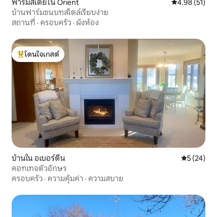
ฟาร์มสเตย์ใน Orient
คะแนนเฉลี่ย 4.
4.98 (51)
บ้านฟาร์มชนบทสไตล์เรียบง่าย
สถานที่
·
ครอบครัว
·
ผังห้อง
โดนใจเกสต์
โดนใจเกสต์ที่สุด
บ้านใน อเบอร์ดีน
คะแนนเฉลี่ย
5 (24)
คอทเทจตัวอักษร
ครอบครัว
·
ความคุ้มค่า
·
ความสบาย