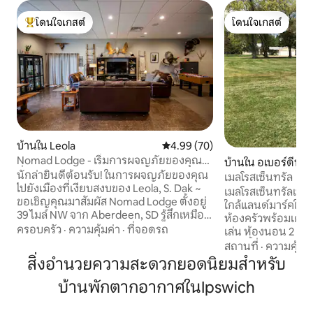
โดนใจเกสต์
โดนใจเกสต์
โดนใจเกสต์ที่สุด
โดนใจเกสต์
บ้านใน Leola
คะแนนเฉลี่ย 4.99 จาก 5, 70 รีวิว
4.99 (70)
Nomad Lodge - เริ่มการผจญภัยของคุณที่
บ้านใน อเบอร์ดีน
นี่!
นักล่ายินดีต้อนรับ! ในการผจญภัยของคุณ
เมลโรสเซ็นทรัล
ไปยังเมืองที่เงียบสงบของ Leola, S. Dak ~
เมลโรสเซ็นทรัลเป็น
ขอเชิญคุณมาสัมผัส Nomad Lodge ตั้งอยู่
ใกล้แลนด์มาร์คในชุมชนขอ
39 ไมล์ NW จาก Aberdeen, SD รู้สึกเหมือน
ห้องครัวพร้อมเครื่อ
อยู่บ้านด้วยห้องครัวเต็มรูปแบบห้องรับ
ครอบครัว
·
ความคุ้มค่า
·
ที่จอดรถ
เล่น ห้องนอน 2 ห้อ
ประทานอาหารพร้อมโต๊ะสไตล์ฟาร์มเฮ้าส์
ห้องน้ำเต็มรูปแบบ 
สถานที่
·
ความคุ้มค่
และพื้นที่นั่งเล่น กลุ่มใหญ่และกลุ่มเล็กๆมี
โรงจอดรถที่ติดตั้งเค
สิ่งอำนวยความสะดวกยอดนิยมสำหรับ
ห้องมากมายพร้อมห้องนอนส่วนตัว 2 ห้อง
ล่างมีพื้นที่สำหรับ
(เตียงคิงไซส์ 1 หลังและเตียงควีนไซส์ 1 หลัง)
บ้านพักตากอากาศในIpswich
ห้องอาบน้ำและพื้นที่ส่วนรวม
มีเตียงแฝดเพิ่มอีก 2 เตียงตามคำขอโดยมี
Central HS, NSU, 
ค่าธรรมเนียมเพิ่มเติม อนุญาตให้นำสุนัข
แถบธุรกิจหลัก ห่