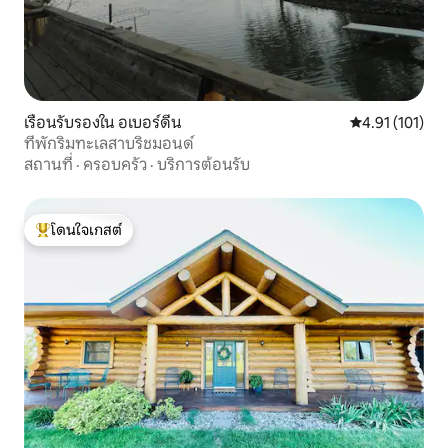
เรือนรับรองใน อเบอร์ดีน
คะแนนเฉลี่ย 4.9
4.91 (101)
ที่พักริมทะเลสาบริชมอนด์
สถานที่
·
ครอบครัว
·
บริการต้อนรับ
โดนใจเกสต์
โดนใจเกสต์ที่สุด