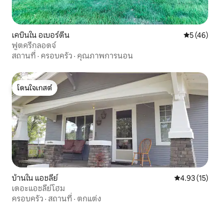
เคบินใน อเบอร์ดีน
คะแนนเฉลี่ย
5 (46)
ฟูตครีกลอดจ์
สถานที่
·
ครอบครัว
·
คุณภาพการนอน
โดนใจเกสต์
โดนใจเกสต์
บ้านใน แอชลีย์
คะแนนเฉลี่ย 4.
4.93 (15)
เดอะแอชลีย์โฮม
ครอบครัว
·
สถานที่
·
ตกแต่ง