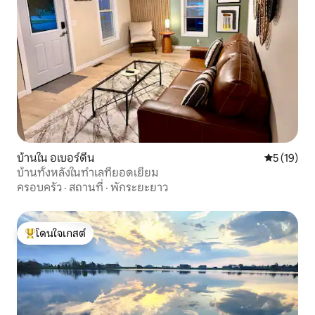
บ้านใน อเบอร์ดีน
คะแนนเฉลี่ย
5 (19)
บ้านทั้งหลังในทำเลที่ยอดเยี่ยม
ครอบครัว
·
สถานที่
·
พักระยะยาว
โดนใจเกสต์
โดนใจเกสต์ที่สุด