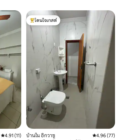
อพาร์ทเม
โดนใจเกสต์
ซูเปอร์โ
อพาร์ทเม
โดนใจเกสต์ที่สุด
ซูเปอร์โ
หลงใหลในค
Aconchegante ใ
อยู่ในย่า
เดินเพียง
ขายยาร้า
บริเวณใก
เป็นพื้นที
หาการเดินเล่นที
พื้นฐานแ
สบายของคุ
รอคุณอยู่
คะแนนเฉลี่ย 4.91 จาก 5, 11 รีวิว
4.91 (11)
บ้านใน อิกวาซู
คะแนนเฉลี่ย 4.96 จาก 5,
4.96 (77)