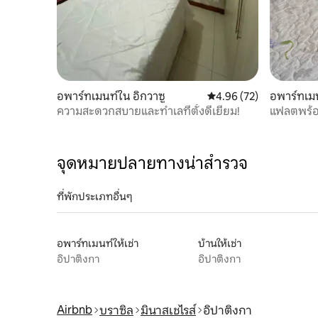
อพาร์ทเมนท์ใน อิกวาซู
คะแนนเฉลี่ย 4.96 จาก 5, 
4.96 (72)
อพาร์ทเมน
ความสะดวกสบายและทำเลที่ตั้งดีเยี่ยม!
แฟลตพร้อ
Ipatinga
จุดหมายปลายทางน่าสำรวจ
ที่พักประเภทอื่นๆ
อพาร์ทเมนท์ให้เช่า
บ้านให้เช่า
อิปาติงกา
อิปาติงกา
Airbnb
บราซิล
มินาสเชไรส์
อิปาติงกา