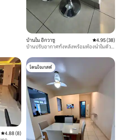
บ้านใน อิกวาซู
คะแนนเฉลี่ย 4.95 จาก 5,
4.95 (38)
บ้านปรับอากาศทั้งหลังพร้อมห้องน้ำในตัว 2
ห้องในบีอีกวาซู
โดนใจเกสต์
โดนใจเกสต์
คะแนนเฉลี่ย 4.88 จาก 5, 8 รีวิว
4.88 (8)
รงรถ