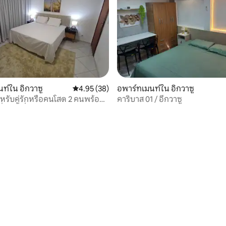
ท์ใน อิกวาซู
คะแนนเฉลี่ย 4.95 จาก 5, 38 รีวิว
4.95 (38)
อพาร์ทเมนท์ใน อิกวาซู
หรับคู่รักหรือคนโสด 2 คนพร้อม
คาริบาส 01 / อีกวาซู
ที่ยอดเยี่ยม
 10 รีวิว