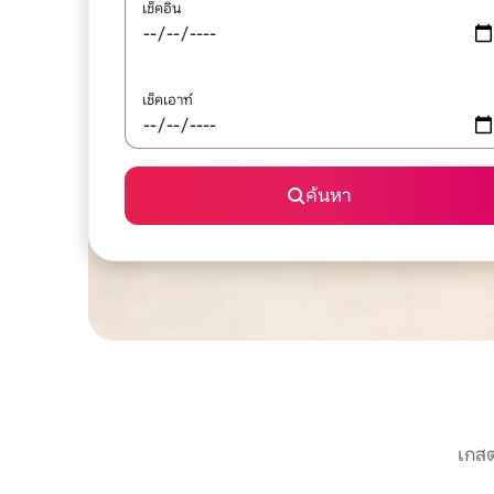
เช็คอิน
เช็คเอาท์
ค้นหา
เกสต