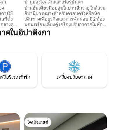
คุณ
บ้านของไอลตันและเฟอร์นันดา
บ้านชั้นเดียวที่อบอุ่นในย่านอีกวาซู ใกล้สวน
การใช้
อิปานีมา เหมาะสำหรับครอบครัวหรือนัก
ี่ตั้ง
เดินทางเพื่อธุรกิจและการพักผ่อน มี 2 ห้อง
ลากลางคุณ
นอนพร้อมเตียงคู่ เครื่องปรับอากาศในห้อง
้านขายปลาต
นอนทั้งสองห้อง 1 ห้องน้ำ ระเบียงพร้อมเตา
าศในอิปาติงกา
่หลากหลาย
ย่างบาร์บีคิว Wi-Fi ความเร็วสูง เคเบิลทีวี และ
บาลง ความ
ห้องครัวที่มีอุปกรณ์ครบครัน มีสิ่งอำนวย
บาร์และ
ความสะดวกครบครัน สภาพแวดล้อมอบอุ่น
์นี้ตั้ง
เงียบสงบ และเป็นมิตรกับสัตว์เลี้ยง ฉันอาศัย
ผู้ที่
อยู่ในบ้านด้านหน้าและพร้อมให้บริการทุก
วกเขากลับ
อย่างที่คุณต้องการ
มือนใคร
ฟรีบริเวณที่พัก
เครื่องปรับอากาศ
โดนใจเกสต์
โดนใจเกสต์