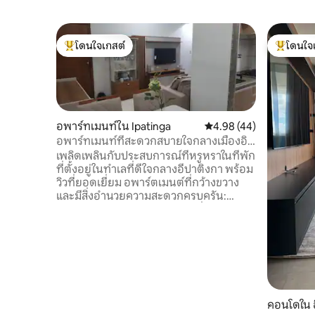
โดนใจเกสต์
โดนใจ
โดนใจเกสต์ที่สุด
โดนใจเกสต
อพาร์ทเมนท์ใน Ipatinga
คะแนนเฉลี่ย 4.98 จาก 5, 
4.98 (44)
อพาร์ทเมนท์ที่สะดวกสบายใจกลางเมืองอิ
ปาติงกา
เพลิดเพลินกับประสบการณ์ที่หรูหราในที่พัก
ที่ตั้งอยู่ในทำเลที่ดีใจกลางอีปาติงกา พร้อม
วิวที่ยอดเยี่ยม อพาร์ตเมนต์ที่กว้างขวาง
และมีสิ่งอำนวยความสะดวกครบครัน:
เฟอร์นิเจอร์ ของใช้ในครัวเรือนทั่วไป Wi-Fi
450 Mbps เคเบิลทีวี (ทีวี 2 เครื่อง ขนาด 43
และ 85 นิ้ว) โรงรถมีหลังคาและมีกล้อง
วงจรปิด ลิฟต์ เพื่อนบ้านเงียบสงบมาก
อาคารมีกล้องวงจรปิดภายนอก และอยู่ใกล้
กับทุกอย่าง: บีอาร์ 381 และ 458 สนามบิน
สถานีขนส่ง ยูซิมินัส สวนอิปานีม่า ตลาด
ห้องออกกำลังกาย การาจาว และอีก
คอนโดใน อ