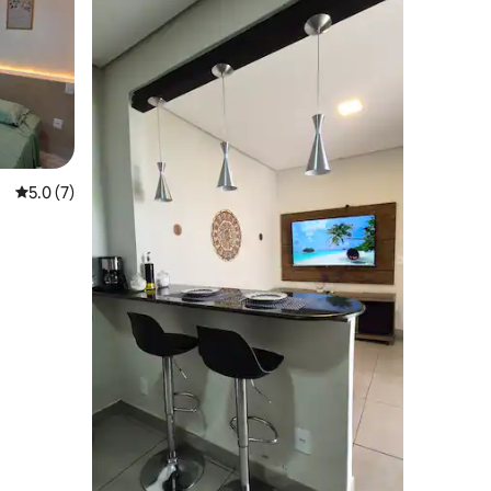
คะแนนเฉลี่ย 5.0 จาก 5, 7 รีวิว
5.0 (7)