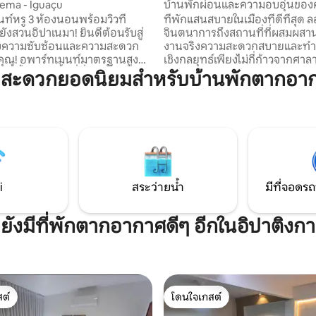
nema - Iguaçu
บ้านพักผ่อนและความอบอุ่นของ
อนพร้อมวิวที่
ที่พักแสนสบายในเมืองที่ดีที่สุด ลอง
ังสวนอิปาเนมา! ยินดีต้อนรับสู่
จินตนาการถึงสถานที่ที่ผสมผสาน
่งความซับซ้อนและความสะดวก
งานจริงความสะดวกสบายและทำเลท
ุณ! อพาร์ทเมนท์มาตรฐานสูงที่
เชิงกลยุทธ์เพียงไม่กี่ก้าวจากศา
นี้ตั้งอยู่ในพื้นที่ที่ได้รับสิทธิ
จะมีร้านพิซซ่าซูเปอร์มาร์เก็ตร
มสะดวกยอดนิยมสำหรับบ้านพักตากอาก
ดแห่งหนึ่งของ Ipatinga ซึ่งมอบ
ลาดวันอาทิตย์และการซื้อขายที
์สุดพิเศษสำหรับผู้ที่กำลังมอง
เพื่อให้กิจวัตรประจำวันของคุณเ
ช่าที่พักที่มีคุณภาพ อพาร์ทเมนท์
สะดวกในการเข้าถึงเส้นทางเมือง
่างยิ่งสำหรับครอบครัวคู่รักหรือ
ร้านอาหารที่มีคุณภาพ อพาร์ทเมนท
งเพื่อธุรกิจมอบความสมดุลที่
อยู่บนถนนที่เงียบสงบ เหมาะสำหรับ
บบของความหรูหราการใช้งานจริง
กำลังมองหาความเงียบสงบเมื่อพ
นอยู่ที่ดี จองตอนนี้และใช้ชีวิต
ถึงบ้านและต้องการพื้นที่ที่ไม่เห
ณ์ที่ไม่มีวันลืม!
i
สระว่ายน้ำ
มีที่จอดรถ
ยังมีที่พักตากอากาศดีๆ อีกในอิปาติงกา
ต์
โดนใจเกสต์
ต์
โดนใจเกสต์