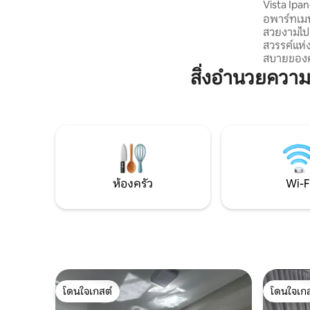
มากมาย... คุณจะรู้สึกสะดวกสบายในที่พักที่
Vista Ipa
กว้างขวางและมีเอกลักษณ์แห่งนี้
อพาร์ทเมนท์หรู 3 ห้องน
สวยงามไปย
สวรรค์แห
สบายของค
สง่างามแห่ง
สิ่งอำนวยควา
พิเศษที่สุ
ประสบการณ
หาการให้เ
นี้เหมาะอย
นักเดินทา
สมบูรณ์แ
และความเป็
ในประสบการ
ห้องครัว
Wi-F
โดนใจเกสต์
โดนใจเกส
โดนใจเกสต์
โดนใจเกส