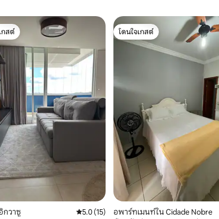
เกสต์
โดนใจเกสต์
์ที่สุด
โดนใจเกสต์
44 รีวิว
ิกวาซู
คะแนนเฉลี่ย 5.0 จาก 5, 15 รีวิว
5.0 (15)
อพาร์ทเมนท์ใน Cidade Nobre