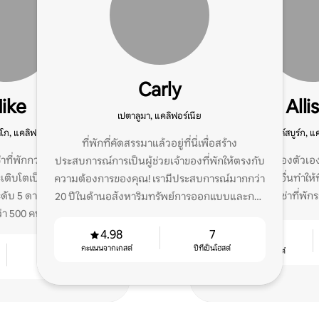
Carly
ike
Alli
เปตาลูมา, แคลิฟอร์เนีย
ก, แคลิฟอร์เนีย
ฮีลด์สบูร์ก, แ
ที่พักที่คัดสรรมาแล้วอยู่ที่นี่เพื่อสร้าง
ี่พักกว่า 11 ปี เริ่มจากอ
ฉันให้เช่าที่พักของตัวเ
ประสบการณ์การเป็นผู้ช่วยเจ้าของที่พักให้ตรงกับ
ิบโตเป็นที่พัก 5 แห่ง ฉัน
ตอนนี้ฉันช่วยคนอื่นทำให้
ความต้องการของคุณ! เรามีประสบการณ์มากกว่า
ดับ 5 ดาวสำหรับผู้เข้าพัก
เช่าที่พัก
20 ปีในด้านอสังหาริมทรัพย์การออกแบบและการ
่า 500 คน
จัดการ STR
4.98
7
4.93
คะแนนจากเกสต์
ปีที่เป็นโฮสต์
13
คะแนนจากเกสต์
ปีที่เป็นโฮสต์