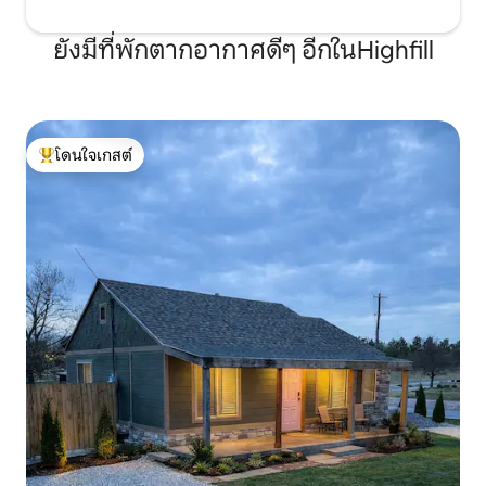
ยังมีที่พักตากอากาศดีๆ อีกในHighfill
โดนใจเกสต์
โดนใจเกสต์ที่สุด