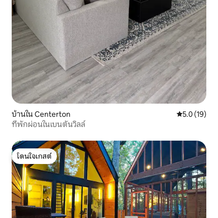
บ้านใน Centerton
คะแนนเฉลี่ย 5
5.0 (19)
ที่พักผ่อนในเบนตันวิลล์
โดนใจเกสต์
โดนใจเกสต์