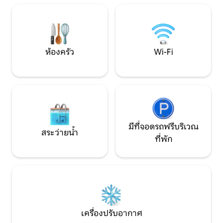
แบบ/บริการซักรีด *Wi-Fi ที่รวดเร็ว * พื้นที่
Pro Shop และอื่นๆ
ทำงาน * ที่เก็บอุปกรณ์ * การชาร์จรถยนต์
นาทีถึงพิพิธภัณฑ์ 
ไฟฟ้า 48AMP L2 * และอื่นๆอีกมากมาย!
ออฟฟิศ Walmart ขั
เล่นอย่างหนักและพักผ่อนให้หนักขึ้นใน
มหาวิทยาลัยอาร์ค
ขณะที่คุณสำรวจ NWA!
ห้องครัว
Wi-Fi
มีที่จอดรถฟรีบริเวณ
สระว่ายน้ำ
ที่พัก
เครื่องปรับอากาศ