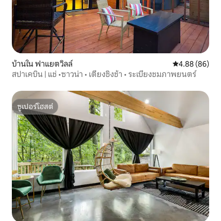
บ้านใน ฟาแยตวิลล์
คะแนนเฉลี่ย 4.8
4.88 (86)
สปาเคบิน | แช่ •ซาวน่า • เตียงชิงช้า • ระเบียงชมภาพยนตร์
ซูเปอร์โฮสต์
ซูเปอร์โฮสต์