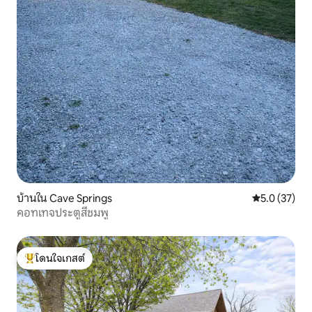
บ้านใน Cave Springs
คะแนนเฉลี่ย 5
5.0 (37)
คอทเทจประตูสีชมพู
โดนใจเกสต์
โดนใจเกสต์ที่สุด