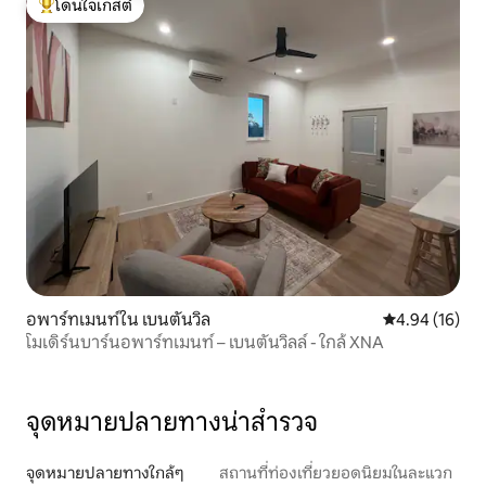
โดนใจเกสต์
โดนใจเกสต์ที่สุด
อพาร์ทเมนท์ใน เบนตันวิล
คะแนนเฉลี่ย 4.
4.94 (16)
โมเดิร์นบาร์นอพาร์ทเมนท์ – เบนตันวิลล์ - ใกล้ XNA
จุดหมายปลายทางน่าสำรวจ
จุดหมายปลายทางใกล้ๆ
สถานที่ท่องเที่ยวยอดนิยมในละแวก