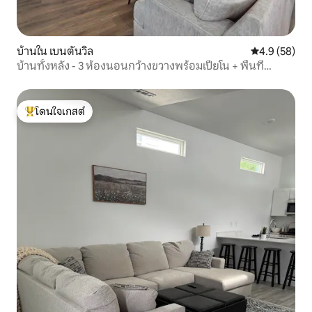
บ้านใน เบนตันวิล
คะแนนเฉลี่ย 4
4.9 (58)
บ้านทั้งหลัง - 3 ห้องนอนกว้างขวางพร้อมเปียโน + พื้นที่
ทำงาน
โดนใจเกสต์
โดนใจเกสต์ที่สุด