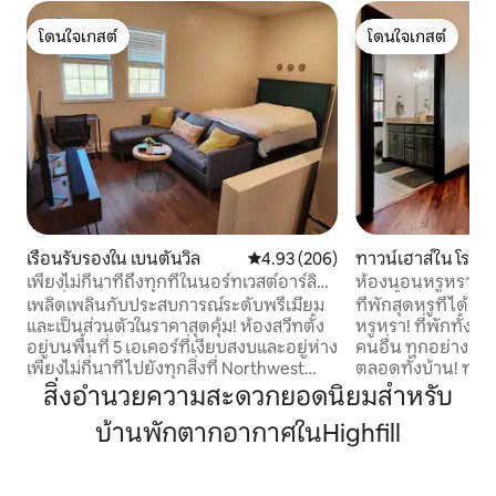
โดนใจเกสต์
โดนใจเกสต์
โดนใจเกสต์
โดนใจเกสต์
เรือนรับรองใน เบนตันวิล
คะแนนเฉลี่ย 4.93 จาก 5, 206 รีวิว
4.93 (206)
ทาวน์เฮาส์ใน โรเจอ
เพียงไม่กี่นาทีถึงทุกที่ในนอร์ทเวสต์อาร์ลิน่า
ห้องนอนหรูหรา 2 ห้
ห์! · ที่พักพร้อมอุปกรณ์ครบครันสำหรับการ
ห้องน้ำ 2.5 ห้อง B
เพลิดเพลินกับประสบการณ์ระดับพรีเมียม
ที่พักสุดหรูที่ได้ร
พักผ่อน
และเป็นส่วนตัวในราคาสุดคุ้ม! ห้องสวีทตั้ง
หรูหรา! ที่พักทั้งหลังไม่ใช้ร่วมกับผู้เข้าพัก
อยู่บนพื้นที่ 5 เอเคอร์ที่เงียบสงบและอยู่ห่าง
คนอื่น ทุกอย่างเป็น
เพียงไม่กี่นาทีไปยังทุกสิ่งที่ Northwest
ตลอดทั้งบ้าน! ทำเลที
Arkansas เสนอ เหมาะสำหรับการเข้าพัก
อาร์คันซอตะวันตกเฉ
สิ่งอำนวยความสะดวกยอดนิยมสำหรับ
ขององค์กร พยาบาลและพ่อค้าที่เดินทาง
อร์สรัฐอาร์คันซอ (
บ้านพักตากอากาศในHighfill
มา งานแข่งขันจักรยาน และอื่นๆ! จุดเด่น: *
ฟาเยตต์วิลล์) ใกล
การเข้าถึงแบบไม่ต้องใช้กุญแจ * ยินดี
ทางออก 82 ขับรถ 
ต้อนรับสัตว์เลี้ยง * ที่นอน Stearns สุดหรู *
(สถานที่จัดคอนเสิร
เครื่องนอนไม้ไผ่สุดหรู * ห้องครัวเต็มรูป
Pinnacle Hills Pro