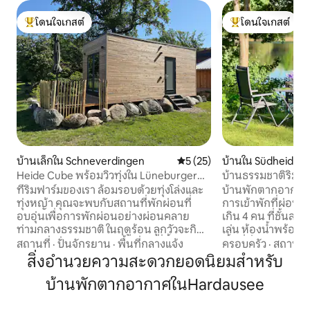
โดนใจเกสต์
โดนใจเกสต์
โดนใจเกสต์ที่สุด
โดนใจเกสต์ที่สุด
บ้านเล็กใน Schneverdingen
คะแนนเฉลี่ย 5 จาก 5, 25 รีวิว
5 (25)
บ้านใน Südheide
Heide Cube พร้อมวิวทุ่งใน Lüneburger
บ้านธรรมชาติริมทะ
Heide
ที่ริมฟาร์มของเรา ล้อมรอบด้วยทุ่งโล่งและ
บ้านพักตากอากาศร
ทุ่งหญ้า คุณจะพบกับสถานที่พักผ่อนที่
การเข้าพักที่ผ่อนคล
อบอุ่นเพื่อการพักผ่อนอย่างผ่อนคลาย
เกิน 4 คน ที่ชั้นล่าง
ท่ามกลางธรรมชาติ ในฤดูร้อน ลูกวัวจะกิน
เล่น ห้องน้ำพร้อมฝ
หญ้าในบริเวณใกล้เคียง ในขณะที่ผึ้งจะบิน
พื้นที่นั่งเล่นพร้
สถานที่
·
ปั่นจักรยาน
·
พื้นที่กลางแจ้ง
ครอบครัว
·
สถานที่
วนไปรอบ ๆ ทุ่งดอกไม้ป่าฝั่งตรงข้าม ตื่นมา
ขนาดใหญ่และชุดโซ
สิ่งอำนวยความสะดวกยอดนิยมสำหรับ
พร้อมกับเสียงนกร้องและเพลิดเพลินกับ
ห้องมีเตียงคู่ ตั้ง
บ้านพักตากอากาศในHardausee
พระอาทิตย์ตกที่สวยงามจากระเบียง ไม่ว่า
ระเบียงที่มีหลังคา
คุณจะชอบเดินป่า ปั่นจักรยานผ่านทุ่งหญ้า
มาพักผ่อนหรือทำบาร์
หรือเพียงแค่ดื่มกาแฟกลางแจ้ง ที่นี่เป็น
ปั๊มความร้อนแบบ