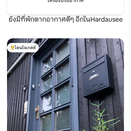
เครื่องปรับอากาศ
ยังมีที่พักตากอากาศดีๆ อีกในHardausee
โดนใจเกสต์
โดนใจเกสต์ที่สุด