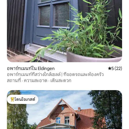
อพาร์ทเมนท์ใน Eldingen
คะแนนเฉลี่ย
5 (22)
อพาร์ทเมนท์ที่สว่างใกล้เซลล์ | ที่จอดรถและห้องครัว
สถานที่
·
ความสะอาด
·
เดินสะดวก
โดนใจเกสต์
โดนใจเกสต์ที่สุด