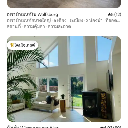
อพาร์ทเมนท์ใน Wolfsburg
คะแนนเฉลี่ย
5 (12)
อพาร์ทเมนท์ขนาดใหญ่ · 5 เตียง · ระเบียง · 2 ห้องน้ำ · ที่จอด
รถ
สถานที่
·
ความคุ้มค่า
·
ความสะอาด
โดนใจเกสต์
โดนใจเกสต์ที่สุด
บ้านใน Winsen an der Aller
คะแนนเฉลี่ย 4.
4.93 (60)