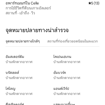
อพาร์ทเมนท์ใน Celle
คะแนนเฉลี่ย
5 (13)
การใช้ชีวิตที่ดีบนเกาะอัลเลอร์
สถานที่
·
เข้าถึง
·
วิว
จุดหมายปลายทางน่าสำรวจ
จุดหมายปลายทางใกล้ๆ
สถานที่ท่องเที่ยวยอดนิยมในละแวก
อัมสเตอร์ดัม
โคเปนเฮเกน
บ้านพักตากอากาศ
บ้านพักตากอากาศ
บรัสเซลส์
ฮัมบวร์ค
บ้านพักตากอากาศ
บ้านพักตากอากาศ
โคโลญ
แอนต์เวิร์ป
บ้านพักตากอากาศ
บ้านพักตากอากาศ
ดึสเซิลดอร์ฟ
แสดงมากขึ้น