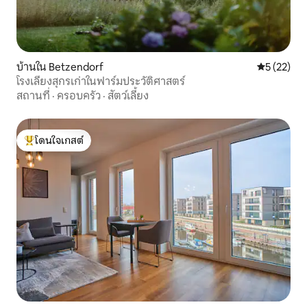
บ้านใน Betzendorf
คะแนนเฉลี่ย
5 (22)
โรงเลี้ยงสุกรเก่าในฟาร์มประวัติศาสตร์
สถานที่
·
ครอบครัว
·
สัตว์เลี้ยง
โดนใจเกสต์
โดนใจเกสต์ที่สุด