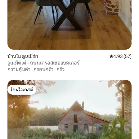
บ้านใน ลูนเบิร์ก
คะแนนเฉลี่ย 4.
4.93 (57)
ลูเนมิตเต้ - ถนนเกรอสเซอแบคเกอร์
ความคุ้มค่า
·
ครอบครัว
·
ครัว
โดนใจเกสต์
โดนใจเกสต์