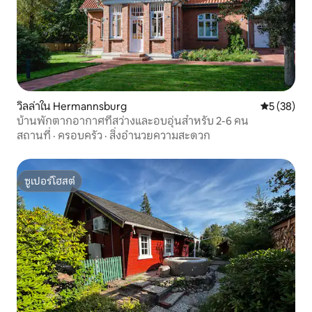
วิลล่าใน Hermannsburg
คะแนนเฉลี่ย
5 (38)
บ้านพักตากอากาศที่สว่างและอบอุ่นสำหรับ 2-6 คน
สถานที่
·
ครอบครัว
·
สิ่งอำนวยความสะดวก
ซูเปอร์โฮสต์
ซูเปอร์โฮสต์