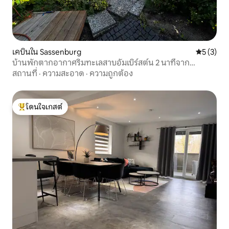
เคบินใน Sassenburg
คะแนนเฉลี่
5 (3)
บ้านพักตากอากาศริมทะเลสาบอัมเบิร์สต์น 2 นาทีจาก
ชายหาด
สถานที่
·
ความสะอาด
·
ความถูกต้อง
โดนใจเกสต์
โดนใจเกสต์ที่สุด