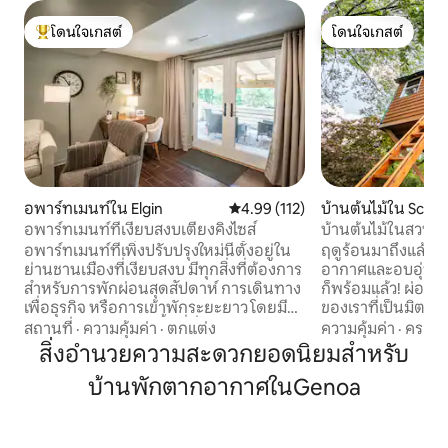
โดนใจเกสต์
โดนใจเกสต์
โดนใจเกสต์ที่สุด
โดนใจเกสต์
อพาร์ทเมนท์ใน Elgin
คะแนนเฉลี่ย 4.99 จาก 5, 112 รีวิว
4.99 (112)
บ้านต้นไม้ใน Sch
อพาร์ทเมนท์ที่เงียบสงบเตียงคิงไซส์
บ้านต้นไม้ในสวนสุ
ความสะดวก*)
อพาร์ทเมนท์ที่เพิ่งปรับปรุงใหม่นี้ตั้งอยู่ใน
ฤดูร้อนมาถึงแล้ว บ้
ย่านชานเมืองที่เงียบสงบ มีทุกสิ่งที่ต้องการ
อากาศและอบอุ่น แล
สำหรับการพักผ่อนสุดสัปดาห์ การเดินทาง
ก็พร้อมแล้ว! ผ่อนคลายในอ่างน้ำร้อนสุดหรู
เพื่อธุรกิจ หรือการเข้าพักระยะยาว โดยมี
ของเราที่เป็นมิตร
ห้องครัวเต็มรูปแบบ พื้นที่นั่งเล่นแบบเปิด
ตัวมาก และทำจากไม้ซ
สถานที่
·
ความคุ้มค่า
·
ตกแต่ง
ความคุ้มค่า
·
ครอบค
โล่ง และห้องนอน เพลิดเพลินกับความสงบ
อยู่ท่ามกลางต้นไม้
สิ่งอำนวยความสะดวกยอดนิยมสำหรับ
และธรรมชาติ แต่ยังอยู่ห่างจากร้านอาหาร
จันทร์และดวงดาวโค
บ้านพักตากอากาศในGenoa
แหล่งช็อปปิ้ง กิจกรรมกลางแจ้ง และสิ่ง
น้ำตกไหลลงสู่บ่อน้
อำนวยความสะดวกทั้งหมดในเขตชานเมือง
ก่อไฟกับคบเพลิงลุกโ
ของชิคาโกเพียงไม่กี่นาที Tipi BNB เป็น
แหล่งพักพิงของสัต
อพาร์ตเมนต์ชั้นใต้ดินชั้นล่างที่มีทางเดิน
กระต่าย และสุนัข