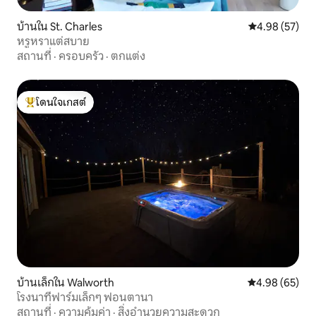
บ้านใน St. Charles
คะแนนเฉลี่ย 4.
4.98 (57)
หรูหราแต่สบาย
สถานที่
·
ครอบครัว
·
ตกแต่ง
โดนใจเกสต์
โดนใจเกสต์ที่สุด
บ้านเล็กใน Walworth
คะแนนเฉลี่ย 4.
4.98 (65)
โรงนาที่ฟาร์มเล็กๆ ฟอนตานา
สถานที่
·
ความคุ้มค่า
·
สิ่งอำนวยความสะดวก