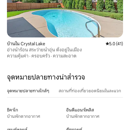
บ้านใน Crystal Lake
คะแนนเฉลี่ย 5
5.0 (41)
อ่างน้ำร้อน สระว่ายน้ำอุ่น ตั้งอยู่ในเมือง
ความคุ้มค่า
·
ครอบครัว
·
ความสะอาด
จุดหมายปลายทางน่าสำรวจ
จุดหมายปลายทางใกล้ๆ
สถานที่ท่องเที่ยวยอดนิยมในละแวก
ชิคาโก
อินดีแอนาโพลิส
บ้านพักตากอากาศ
บ้านพักตากอากาศ
เซนต์หลุยส์
ดีทรอยต์