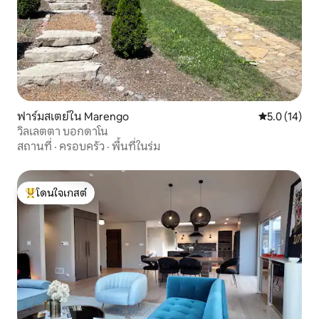
ฟาร์มสเตย์ใน Marengo
คะแนนเฉลี่ย 5
5.0 (14)
วิลเลตตา บอกดาโน
สถานที่
·
ครอบครัว
·
พื้นที่ในร่ม
โดนใจเกสต์
โดนใจเกสต์ที่สุด