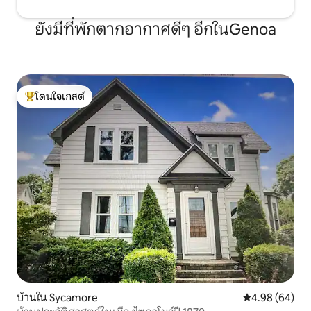
ยังมีที่พักตากอากาศดีๆ อีกในGenoa
โดนใจเกสต์
โดนใจเกสต์ที่สุด
บ้านใน Sycamore
คะแนนเฉลี่ย 4.9
4.98 (64)