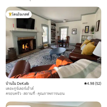
โดนใจเกสต์
โดนใจเกสต์ที่สุด
บ้านใน DeKalb
คะแนนเฉลี่ย 4.
4.98 (52)
เดอะกูร์เลอร์เฮ้าส์
ครอบครัว
·
สถานที่
·
คุณภาพการนอน