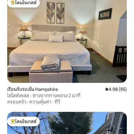
โดนใจเกสต์
โดนใจเกสต์ที่สุด
เรือนรับรองใน Hampshire
คะแนนเฉลี่ย 4.
4.98 (95)
ไชโลห์เพลส - ห่างจากทางหลวง 2 นาที
ครอบครัว
·
ความคุ้มค่า
·
ทีวี
โดนใจเกสต์
โดนใจเกสต์ที่สุด