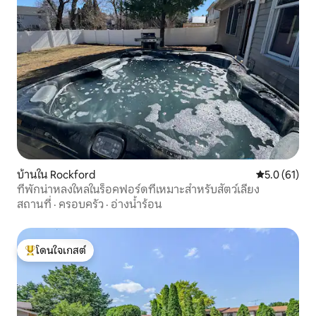
บ้านใน Rockford
คะแนนเฉลี่ย 5
5.0 (61)
ที่พักน่าหลงใหลในร็อคฟอร์ดที่เหมาะสำหรับสัตว์เลี้ยง
สถานที่
·
ครอบครัว
·
อ่างน้ำร้อน
โดนใจเกสต์
โดนใจเกสต์ที่สุด