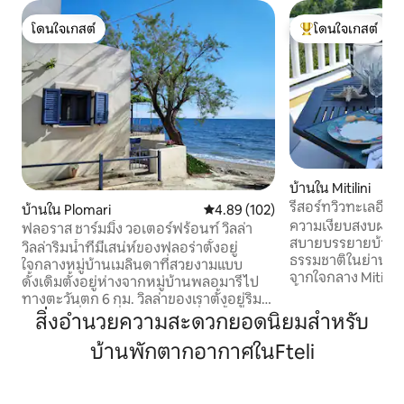
โดนใจเกสต์
โดนใจเกสต์
โดนใจเกสต์
โดนใจเกสต์ที่สุด
บ้านใน Mitilini
รีสอร์ทวิวทะเลอีเจี
บ้านใน Plomari
คะแนนเฉลี่ย 4.89 จาก 5, 102 รีวิว
4.89 (102)
ความเงียบสงบผ่
ฟลอราส ชาร์มมิ้ง วอเตอร์ฟร้อนท์ วิลล่า
สบายบรรยายบ้านหลั
วิลล่าริมน้ำที่มีเสน่ห์ของฟลอร่าตั้งอยู่
ธรรมชาติในย่านชาน
ใจกลางหมู่บ้านเมลินดาที่สวยงามแบบ
จากใจกลาง Mitilini เ
ดั้งเดิมตั้งอยู่ห่างจากหมู่บ้านพลอมารีไป
นี้มีรายละเอียดทาง
ทางตะวันตก 6 กม. วิลล่าของเราตั้งอยู่ริม
ซึ่งช่วยให้ผู้เข้าพ
ชายหาดซึ่งเป็นที่รู้จักกันดีในเรื่องน้ำสีฟ้าใส
สิ่งอำนวยความสะดวกยอดนิยมสำหรับ
และมีสไตล์ในระดับ
บ้านสไตล์โมเดิร์นที่สร้างใหม่มีสิ่งอำนวย
ของคุณในการสำรวจส
บ้านพักตากอากาศในFteli
ความสะดวกครบครันเช่นห้องครัวทันสมัย
สวยงามและใหญ่เห
เครื่องปรับอากาศในทุกห้องทีวี Wi-Fi ฯลฯ
คู่รักหรือกลุ่มเพื่อ
ทาเวอร์นากรีกแบบดั้งเดิมที่มีชื่อเสียงขอ
กว้างขวางระเบีย
งมาเรียอยู่ติดกันที่นี่คุณจะเพลิดเพลินไปกับ