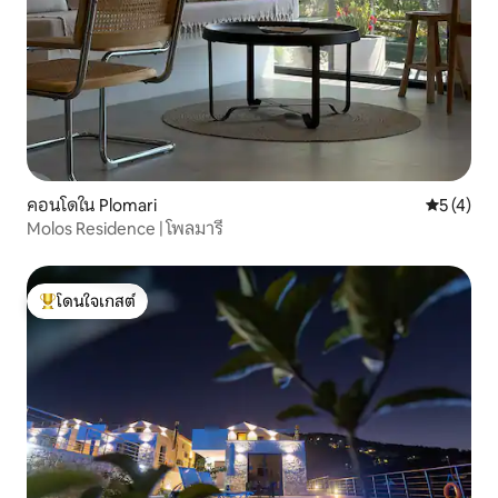
คอนโดใน Plomari
คะแนนเฉลี่
5 (4)
Molos Residence | โพลมารี
โดนใจเกสต์
โดนใจเกสต์ที่สุด