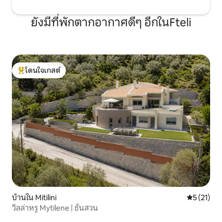
ยังมีที่พักตากอากาศดีๆ อีกในFteli
โดนใจเกสต์
โดนใจเกสต์ที่สุด
บ้านใน Mitilini
คะแนนเฉลี่ย
5 (21)
วิลล่าหรู Mytilene | ชั้นสวน