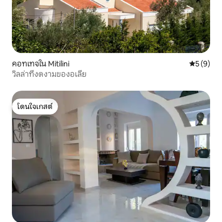
คอทเทจใน Mitilini
คะแนนเฉลี่
5 (9)
วิลล่าที่งดงามของอเลีย
โดนใจเกสต์
โดนใจเกสต์