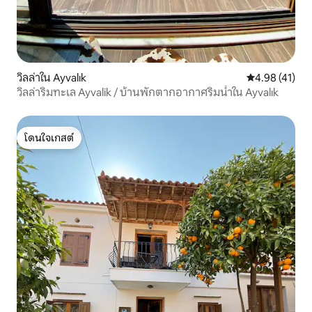
วิลล่าใน Ayvalık
คะแนนเฉลี่ย 4.
4.98 (41)
วิลล่าริมทะเล Ayvalik / บ้านพักตากอากาศริมน้ำใน Ayvalık
โดนใจเกสต์
โดนใจเกสต์