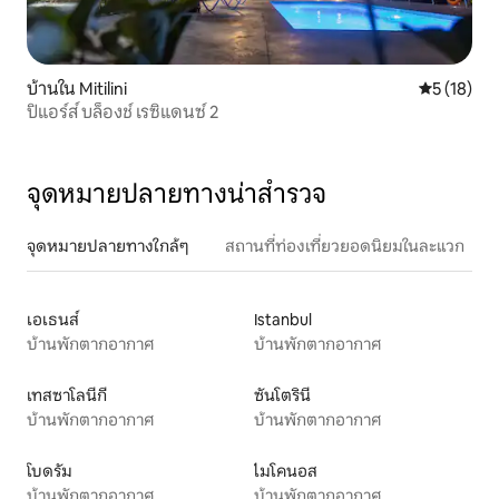
บ้านใน Mitilini
คะแนนเฉลี่ย
5 (18)
ปิแอร์ส์ บล็องช์ เรซิแดนซ์ 2
จุดหมายปลายทางน่าสำรวจ
จุดหมายปลายทางใกล้ๆ
สถานที่ท่องเที่ยวยอดนิยมในละแวก
เอเธนส์
Istanbul
บ้านพักตากอากาศ
บ้านพักตากอากาศ
เทสซาโลนีกี
ซันโตรินี
บ้านพักตากอากาศ
บ้านพักตากอากาศ
โบดรัม
ไมโคนอส
บ้านพักตากอากาศ
บ้านพักตากอากาศ