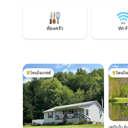
แห่งนี้ตั้งอยู่ห่างจากการนั่งรถ ATV ที่
สปอร์ต รัฐ
Majestic Trails โดยใช้เวลาขับรถเพียง 5 นาที
นิวยอร์ก
เราอยู่ห่างจาก Walmart, ร้านสะดวกซื้อ,
University of Pitt @ Bradford, Rock City
Park, The National Forest เพียงไม่กี่นาที
ห้องครัว
Wi-F
โดนใจเกสต์
โดนใจ
โดนใจเกสต์ที่สุด
โดนใจเกสต
เคบินใน Po