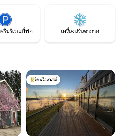
ทีเตียง
และห่างจากน้ำตกไนแอการาเพียง 2.5
าอี้เปลี่ยน
ชั่วโมง! อยู่ในบ้านหรือเปล่า คุณจะพบกับ
ณ์ครบครัน
ความสงบอย่างแท้จริงที่ระเบียงด้านหลัง ฟัง
เสียงลำห้วยจากเก้าอี้อเดอรอนแดกของ
คุณ
ฟรีบริเวณที่พัก
เครื่องปรับอากาศ
โดนใจเกสต์
โดนใจเกสต์ที่สุด