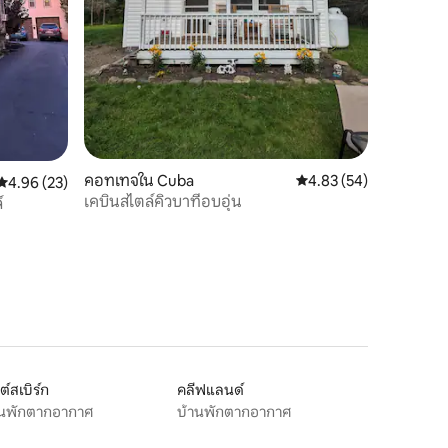
คอทเทจใน Cuba
คะแนนเฉลี่ย 4.83 จาก 5,
4.83 (54)
คะแนนเฉลี่ย 4.96 จาก 5, 23 รีวิว
4.96 (23)
เคบินสไตล์คิวบาที่อบอุ่น
์
ต์สเบิร์ก
คลีฟแลนด์
านพักตากอากาศ
บ้านพักตากอากาศ