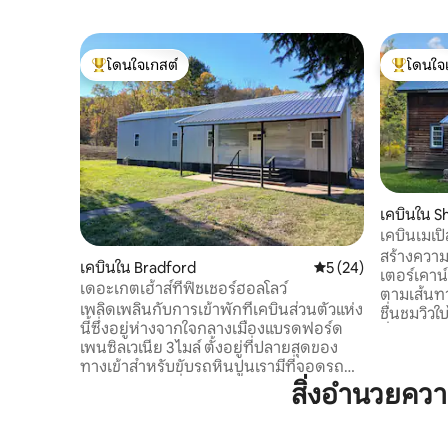
โดนใจเกสต์
โดนใจ
โดนใจเกสต์ที่สุด
โดนใจเกสต
เคบินใน S
เคบินเมเป
สร้างควา
เคบินใน Bradford
คะแนนเฉลี่ย 5 จาก 5, 
5 (24)
เตอร์เคาน์
เดอะเกตเฮ้าส์ที่ฟิชเชอร์ฮอลโลว์
ตามเส้นทา
เพลิดเพลินกับการเข้าพักที่เคบินส่วนตัวแห่ง
ชื่นชมวิวใ
นี้ซึ่งอยู่ห่างจากใจกลางเมืองแบรดฟอร์ด
ค่ำคืน และส
เพนซิลเวเนีย 3 ไมล์ ตั้งอยู่ที่ปลายสุดของ
กับพื้นที่
ทางเข้าสำหรับขับรถหินปูนเรามีที่จอดรถ
รวมถึงถนน
มากมายและมีที่จอดรถสำหรับรถบรรทุกรถ
สิ่งอำนวยคว
ทีวี ห้องค
พ่วงรถบ้านเลี้ยวกลับได้ง่าย เรามีพื้นที่ส่วน
เที่ยวที่อย
ตัวกว่า 700 เอเคอร์พร้อมเส้นทางสำหรับ
สะพานคินซั
กิจกรรมกลางแจ้งที่ไม่ใช้เครื่องยนต์ เคบิน
ค เมืองใกล