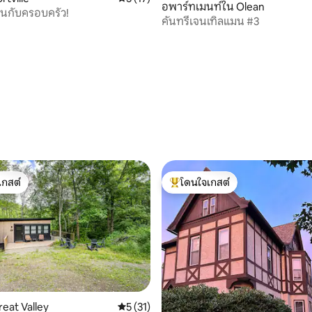
อพาร์ทเมนท์ใน Olean
อนกับครอบครัว!
คันทรีเจนเทิลแมน #3
 48 รีวิว
เกสต์
โดนใจเกสต์
์ที่สุด
โดนใจเกสต์ที่สุด
reat Valley
คะแนนเฉลี่ย 5 จาก 5, 31 รีวิว
5 (31)