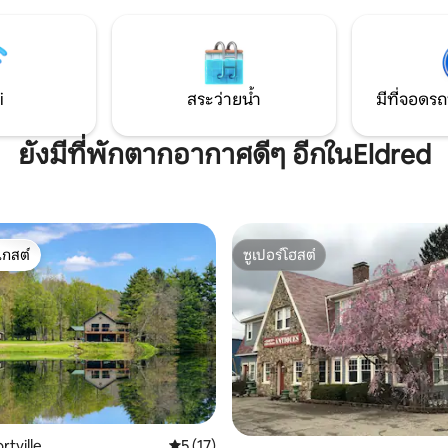
ฤดูกาลขับรถ 20 นาทีขับรถ 20 นา
เพนซิลเวเนีย และโอลีน รัฐ
ควีนไซส์ 2 หลังเตียงคู่ 1 หลังและเก้
เป็นเตียงคู่ห้องครัวพร้อมอุปกร
i
สระว่ายน้ำ
มีที่จอดรถ
ยังมีที่พักตากอากาศดีๆ อีกในEldred
เกสต์
ซูเปอร์โฮสต์
์ที่สุด
ซูเปอร์โฮสต์
rtville
คะแนนเฉลี่ย 5 จาก 5, 17 รีวิว
5 (17)