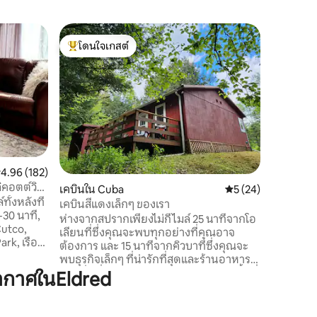
ลอฟท์ใน 
โดนใจเกสต์
โดนใจ
ลอฟท์แส
โดนใจเกสต์ที่สุด
โดนใจเกส
ตอนนี้โจโ
ใหม่! คาด
สะดวกที่ย
ที่ราบรื่น
พักของคุ
หลังเวลา
หรูหราค
ส่วนตัวพร
ะแนนเฉลี่ย 4.96 จาก 5, 182 รีวิว
4.96 (182)
ไกลหรือข
ิคอตต์วิลล์
เคบินใน Cuba
คะแนนเฉลี่ย 5 จาก 5,
5 (24)
เหล้ามากม
ทั้งหลังที่
Enchante
เคบินสีแดงเล็กๆ ของเรา
Ellicottv
ห่างจากสปรากเพียงไม่กี่ไมล์ 25 นาทีจากโอ
Cutco,
อย่างง่า
เลียนที่ซึ่งคุณจะพบทุกอย่างที่คุณอาจ
ark, เรือ
ต้องการ และ 15 นาทีจากคิวบาที่ซึ่งคุณจะ
เดิน ขับ
พบธุรกิจเล็กๆ ที่น่ารักที่สุดและร้านอาหาร
ิปโป้ 30
ท้องถิ่นที่อยู่รอบๆ เรามีสวนสาธารณะ พื้นที่
ากาศในEldred
อนุรักษ์ และที่จอดเรือคายัคอยู่ใกล้ๆ คุณจะ
ู่ใกล้
อยู่ห่างจากอุทยานแห่งชาติอัลเลกานีและ
อุทยานแห่งชาติเลตช์เวิร์ธเพียง 2 ชั่วโมง