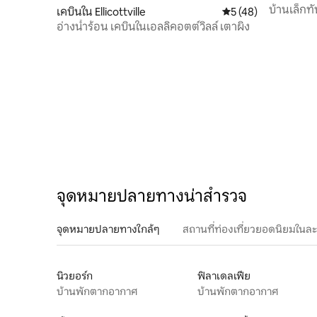
บ้านเล็กทั
เคบินใน Ellicottville
คะแนนเฉลี่ย 5 จาก 5,
5 (48)
อ่างน้ำร้อน เคบินในเอลลิคอตต์วิลล์ เตาผิง
จุดหมายปลายทางน่าสำรวจ
จุดหมายปลายทางใกล้ๆ
สถานที่ท่องเที่ยวยอดนิยมในล
นิวยอร์ก
ฟิลาเดลเฟีย
บ้านพักตากอากาศ
บ้านพักตากอากาศ