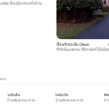
นสมัย มีระเบียงรอบทั้งบ้าน
 48 รีวิว
เรือนรับรองใน Olean
ที่พักในเขตประวัติศาสตร์โอ๊คฮิลล
ะแวก
วอชิงตัน
โคลัมบัส
พิต
บ้านพักตากอากาศ
บ้านพักตากอากาศ
บ้