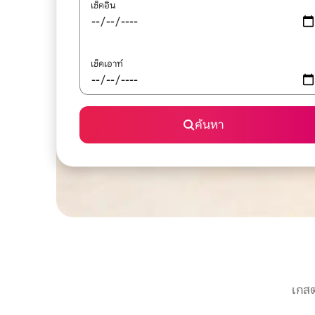
เช็คอิน
เช็คเอาท์
ค้นหา
เกสต