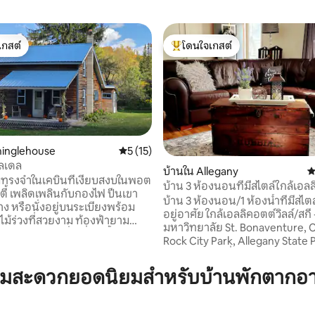
เกสต์
โดนใจเกสต์
์ที่สุด
โดนใจเกสต์ที่สุด
hinglehouse
คะแนนเฉลี่ย 5 จาก 5, 15 รีวิว
5 (15)
ิลเดล
บ้านใน Allegany
ค
มทรงจำในเคบินที่เงียบสงบในพอต
บ้าน 3 ห้องนอนที่มีสไตล์ใกล้เอลล
24 รีวิว
ตี้ เพลิดเพลินกับกองไฟ ปีนเขา
นิวยอร์ก
บ้าน 3 ห้องนอน/1 ห้องน้ำที่มีสไตล์
ง หรือนั่งอยู่บนระเบียงพร้อม
อยู่อาศัย ใกล้เอลลิคอตต์วิลล์/สกี -30 นาที,
บไม้ร่วงที่สวยงาม ท้องฟ้ายาม
มหาวิทยาลัย St. Bonaventure, 
ัตว์ป่าในท้องถิ่น ที่พักตั้งอยู่ใกล้
Rock City Park, Allegany State P
ล่าสัตว์และตกปลา 7000 เอเคอร์
คายัคเปิดตัว, ขี่จักรยานและเส้นทาง
หลายไมล์สำหรับใช้รถเอทีวี/ยู
รถไปน้ำตกไนแองการ่า 1.5 ชั่วโมงซ
ามสะดวกยอดนิยมสำหรับบ้านพักตากอ
รัวมีอุปกรณ์ครบครัน สถานที่ท่อง
นาที Walmart และโรงภาพยนตร์อยู่ห่าง
ู่ห่างออกไปไม่เกิน 1 ชั่วโมง ได้แก่
ออกไป 2 ไมล์ ร้านอาหารมากมายอย
ว เชอร์รี่สปริงส์ และร็อคซิตี้พาร์
เคียง โรงภาพยนตร์ขนาดใหญ่ 2 จอตาม
้เคียง ได้แก่ ชิงเกิลเฮาส์ คาวเดอร์