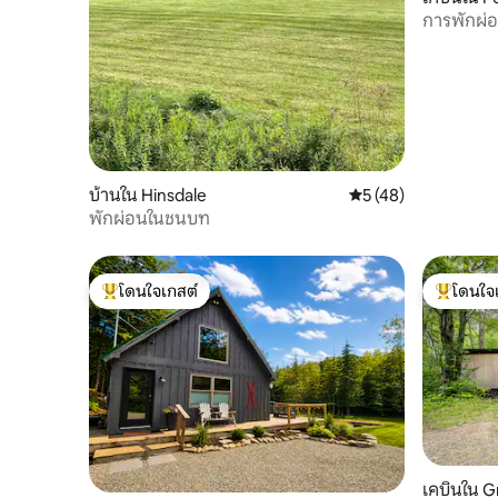
การพักผ่
บ้านใน Hinsdale
คะแนนเฉลี่ย 5 จาก 5,
5 (48)
พักผ่อนในชนบท
โดนใจเกสต์
โดนใจ
โดนใจเกสต์ที่สุด
โดนใจเกสต
เคบินใน G