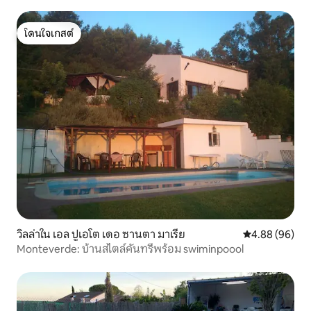
โดนใจเกสต์
โดนใจเกสต์
วิลล่าใน เอล ปูเอโต เดอ ซานตา มาเรีย
คะแนนเฉลี่ย 4.8
4.88 (96)
Monteverde: บ้านสไตล์คันทรีพร้อม swiminpoool