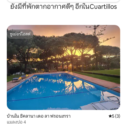
ยังมีที่พักตากอากาศดีๆ อีกในCuartillos
ซูเปอร์โฮสต์
ซูเปอร์โฮสต์
บ้านใน ชิคลานา เดอ ลา ฟรอนเทรา
คะแนนเฉลี่
5 (3)
แมลงปอ 4