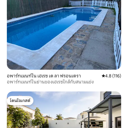
อพาร์ทเมนท์ใน เฮเรซ เด ลา ฟรอนเตรา
คะแนนเฉลี่ย 4.
4.8 (116)
อพาร์ทเมนท์ในย่านของเฮเรซใกล้กับสนามแข่ง
โดนใจเกสต์
โดนใจเกสต์