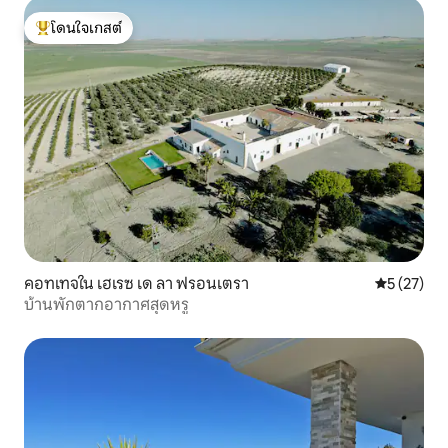
โดนใจเกสต์
โดนใจเกสต์ที่สุด
คอทเทจใน เฮเรซ เด ลา ฟรอนเตรา
คะแนนเฉลี่ย
5 (27)
บ้านพักตากอากาศสุดหรู