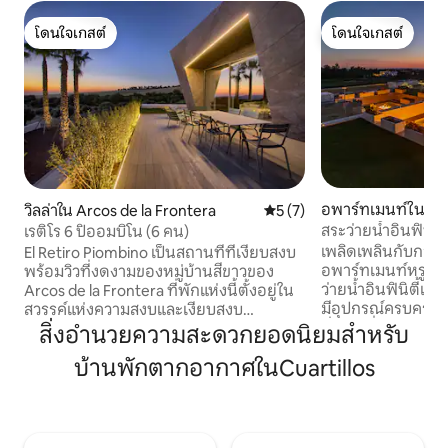
โดนใจเกสต์
โดนใจเกสต์
โดนใจเกสต์
โดนใจเกสต์
อพาร์ทเมนท์ใน Cá
วิลล่าใน Arcos de la Frontera
คะแนนเฉลี่ย 5 จาก 5, 7 รีวิว
5 (7)
สระว่ายน้ำอินฟินิต
เรติโร 6 ปิออมบิโน (6 คน)
และเตาผิง
เพลิดเพลินกับการเข
El Retiro Piombino เป็นสถานที่ที่เงียบสงบ
อพาร์ทเมนท์หรูสุด
พร้อมวิวที่งดงามของหมู่บ้านสีขาวของ
ว่ายน้ำอินฟินิตี้และ
Arcos de la Frontera ที่พักแห่งนี้ตั้งอยู่ใน
มีอุปกรณ์ครบครัน 
สวรรค์แห่งความสงบและเงียบสงบ
นั่งเล่นที่อบอุ่น ท
ท่ามกลางสวนมะกอกขนาด 65 เฮกตาร์
สิ่งอำนวยความสะดวกยอดนิยมสำหรับ
ส่วนตัวโดยเฉพาะ
พร้อมผลิตน้ำมันมะกอกบริสุทธิ์และซีลออ
บ้านพักตากอากาศในCuartillos
ผ่อนคลายในสระว่ายน
แกนิกของตัวเอง มีพื้นที่สองชั้น ประกอบ
แรงน้ำและเพลิดเพลิ
ด้วยห้องนอนคู่สามห้อง ห้องนอนคิงไซส์
สมบูรณ์แบบไม่ว่าจะ
สองห้อง และห้องนอนคู่หนึ่งห้อง ทุกห้องมี
นี้ตั้งอยู่ติดกับสนา
ห้องน้ำในตัวพร้อมอ่างอาบน้ำและฝักบัว
ในกาดีซ มีสภาพแวด
อาบน้ำสไตล์อิตาลี ห้องครัวที่มีอุปกรณ์ครบ