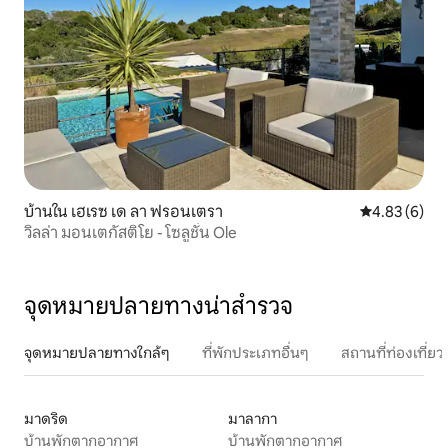
บ้านใน เฮเรซ เด ลา ฟรอนเตรา
คะแนนเฉลี่ย 4
4.83 (6)
วิลล่า มอนเตกัสติโย - โซลูชั่น Ole
จุดหมายปลายทางน่าสำรวจ
จุดหมายปลายทางใกล้ๆ
ที่พักประเภทอื่นๆ
สถานที่ท่องเที่
มาดริด
มาลากา
บ้านพักตากอากาศ
บ้านพักตากอากาศ