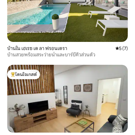
บ้านใน เฮเรซ เด ลา ฟรอนเตรา
คะแนนเฉลี่
5 (7)
บ้านสวยพร้อมสระว่ายน้ำและบาร์บีคิวส่วนตัว
โดนใจเกสต์
โดนใจเกสต์ที่สุด