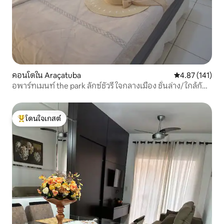
คอนโดใน Araçatuba
คะแนนเฉลี่ย 4.8
4.87 (141)
อพาร์ทเมนท์ the park ลักซ์ชัวรี ใจกลางเมือง ชั้นล่าง/ ใกล้กับ
Unimed
โดนใจเกสต์
โดนใจเกสต์ที่สุด