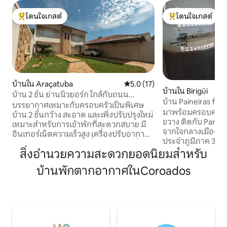
โดนใจเกสต์
โดนใจเกสต์
โดนใจเกสต์ที่สุด
โดนใจเกสต์ที่สุด
บ้านใน Araçatuba
คะแนนเฉลี่ย 5.0 จาก 5, 17 รีวิว
5.0 (17)
บ้านใน Birigüi
บ้าน 2 ชั้น ย่านนิวยอร์ก ใกล้กับถนน
บ้าน Paineiras ที่
บราซิเลีย/รอนดอน
บรรยากาศเหมาะกับครอบครัวเป็นพิเศษ
ประจำภูมิภาค - บิรี
มาพร้อมครอบครัวหรื
บ้าน 2 ชั้นกว้าง สะอาด และเพิ่งปรับปรุงใหม่
ขวาง ติดกับ Parqu
เหมาะสำหรับการเข้าพักที่สะดวกสบาย มี
จากใจกลางเมืองบิ
อินเทอร์เน็ตความเร็วสูง เครื่องปรับอากาศ
ประจำภูมิภาค 3 นาท
ในทุกห้อง และห้องครัวที่มีอุปกรณ์ เครื่อง
ทางหลวงได้อย่างรวดเ
สิ่งอำนวยความสะดวกยอดนิยมสำหรับ
แก้ว จาน และชุดมีดช้อนส้อมครบครัน ที่พัก
ประตูอิเล็กทรอนิกส
ได้รับการดูแลเป็นอย่างดีและเตรียมพร้อม
บ้านพักตากอากาศในCoroados
ภายนอก และรั้วไฟฟ
เพื่อต้อนรับผู้เข้าพักอย่างสะดวกสบาย
เครื่องทอดไร้น้ำมัน 
นอกจากนี้ยังมีโรงจอดรถและทำเลที่ตั้งดี
ดูดควัน ระเบียงพร้
เยี่ยม ติดกับ Avenida Brasília ใกล้กับตลาด
สวีท: เครื่องปรับอา
ร้านขายยา และร้านค้า เหมาะสำหรับ
เดี่ยว 2 เตียง พัด
ครอบครัว การเดินทางเพื่อธุรกิจ หรือผู้ที่
เตียงคู่และพัดลมแ
ต้องการความสะดวกในเมือง