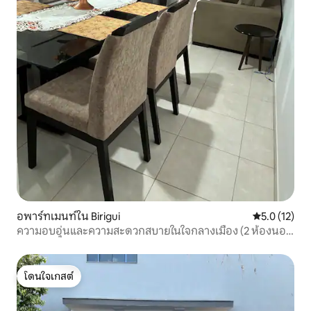
อพาร์ทเมนท์ใน Birigui
คะแนนเฉลี่ย 5
5.0 (12)
ความอบอุ่นและความสะดวกสบายในใจกลางเมือง (2 ห้องนอน
พร้อมเครื่องปรับอากาศ)
โดนใจเกสต์
โดนใจเกสต์