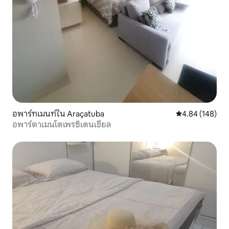
อพาร์ทเมนท์ใน Araçatuba
คะแนนเฉลี่ย 4.8
4.84 (148)
อพาร์ตาเมนโตเพรซิเดนเชียล