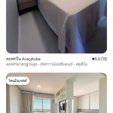
ลอฟท์ใน Araçatuba
คะแนนเฉลี่ย 5
5.0 (13)
ลอฟท์มาตรฐานสูง - อัพทาวน์เรสซิเดนซ์ - สตูดิโอ
โดนใจเกสต์
โดนใจเกสต์