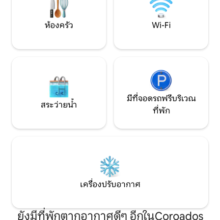
โซฟาและสมาร์ททีวี
ห้องครัว
Wi-Fi
มีที่จอดรถฟรีบริเวณ
สระว่ายน้ำ
ที่พัก
เครื่องปรับอากาศ
ยังมีที่พักตากอากาศดีๆ อีกในCoroados