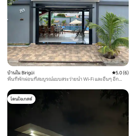
บ้านใน Birigüi
คะแนนเฉลี่ย 
5.0 (6)
พื้นที่พักผ่อนที่สมบูรณ์แบบสระว่ายน้ำ Wi-Fi และอื่นๆ อีก
มากมาย
โดนใจเกสต์
โดนใจเกสต์