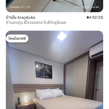
บ้านใน Araçatuba
คะแนนเฉลี่ย 4.
4.92 (13)
บ้านอบอุ่น มีโรงจอดรถ ใกล้กับยูนิเมด
โดนใจเกสต์
โดนใจเกสต์