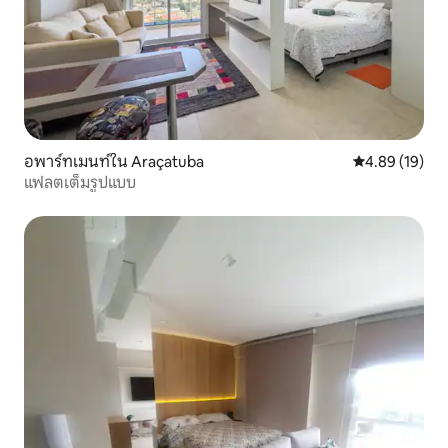
อพาร์ทเมนท์ใน Araçatuba
คะแนนเฉลี่ย 4.
4.89 (19)
แฟลตเต็มรูปแบบ