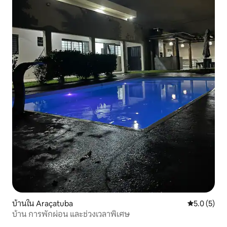
บ้านใน Araçatuba
คะแนนเฉลี่ย 
5.0 (5)
บ้าน การพักผ่อน และช่วงเวลาพิเศษ