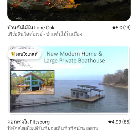
บ้านต้นไม้ใน Lone Oak
คะแนนเฉลี่ย 5
5.0 (13)
เพิร์ชลิน ไฮด์อเวย์ - บ้านต้นไม้ในเมือง
โดนใจเกสต์
โดนใจเกสต์ที่สุด
คอทเทจใน Pittsburg
คะแนนเฉลี่ย 4.
4.99 (85)
ที่พักสไตล์โมเดิร์นที่มองเห็นทิวทัศน์ทะเลสาบ