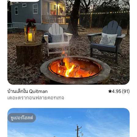
โดนใจเกสต์ที่สุด
บ้านเล็กใน Quitman
คะแนนเฉลี่ย 4.
4.95 (91)
เดอะดรากอนฟลายคอทเทจ
ซูเปอร์โฮสต์
ซูเปอร์โฮสต์