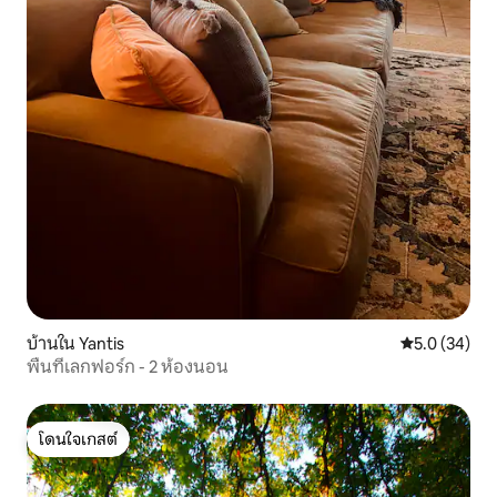
บ้านใน Yantis
คะแนนเฉลี่ย 5
5.0 (34)
พื้นที่เลกฟอร์ก - 2 ห้องนอน
โดนใจเกสต์
โดนใจเกสต์