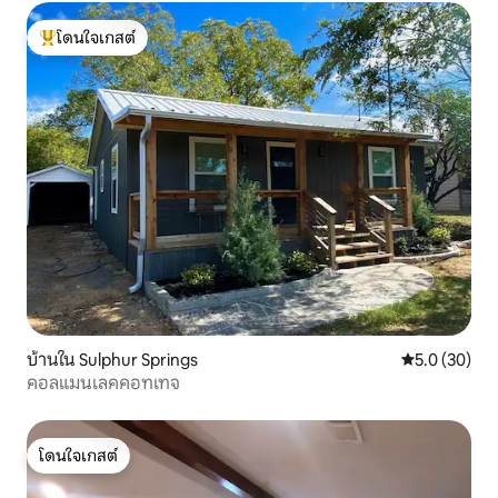
โดนใจเกสต์
โดนใจเกสต์ที่สุด
บ้านใน Sulphur Springs
คะแนนเฉลี่ย 5
5.0 (30)
คอลแมนเลคคอทเทจ
โดนใจเกสต์
โดนใจเกสต์