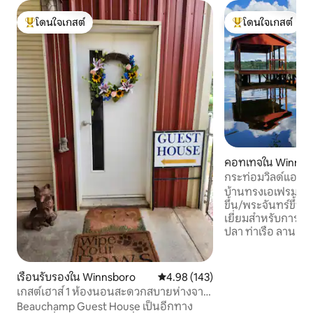
โดนใจเกสต์
โดนใจเกสต์
โดนใจเกสต์ที่สุด
โดนใจเกสต์ที่สุด
คอทเทจใน Winnsb
กระท่อมวิลด์แอนเ
บ้านทรงเอเฟรมร่มร
ขึ้น/พระจันทร์ขึ้น กระท่อมพักผ่อนที่ยอด
เยี่ยมสำหรับการพ
ปลา ท่าเรือ ลานเปิด ลานปิด ที่จอดรถมี
หลังคา ทางเข้าบ้านป
ได้ด้วยเรือ ราคาต
ค่าทำความสะอาดของวูด
เรือนรับรองใน Winnsboro
คะแนนเฉลี่ย 4.98 จาก 5, 143 รีวิว
4.98 (143)
ทีวีจอแบน เครื่องเล่นดีวีดี ใกล้กับ
เกสต์เฮาส์ 1 ห้องนอนสะดวกสบายห่างจาก
มีชีวิตชีวาสำหรับก
เมือง 5 นาที
Beauchamp Guest House เป็นอีกทาง
เกษตรกรในเช้าวันเ