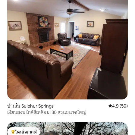
บ้านใน Sulphur Springs
คะแนนเฉลี่ย 4
4.9 (50)
เงียบสงบ ใกล้สี่เหลี่ยม I30 สวนขนาดใหญ่
โดนใจเกสต์