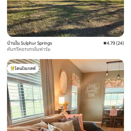
บ้านใน Sulphur Springs
คะแนนเฉลี่ย 4.
4.79 (24)
คันทรีคอทเทจในฟาร์ม
โดนใจเกสต์
โดนใจเกสต์ที่สุด