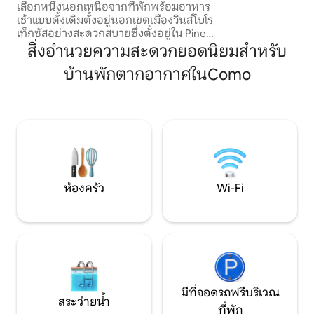
เลือกหนึ่งนอกเหนือจากที่พักพร้อมอาหาร
รถขายอาหาร ฟินเดอ
เช้าแบบดั้งเดิมตั้งอยู่นอกเขตเมืองวินส์โบโร
วินส์โบโร เส้นทางฤ
เท็กซัสอย่างสะดวกสบายซึ่งตั้งอยู่ใน Piney
และไวน์ งานแสดงหนั
Woods of East Texas สงบและเป็นส่วนตัว
สิ่งอำนวยความสะดวกยอดนิยมสำหรับ
เป็นสถานที่พักผ่อนสุดสัปดาห์ที่สมบูรณ์
บ้านพักตากอากาศในComo
แบบหรือที่พักระยะสั้นสำหรับนักเดินทาง
เพื่อธุรกิจ มีอัตราค้างคืนรายสัปดาห์หรือ
รายเดือน ด้วยเตียงขนาดคิงไซส์ห้องครัว
เต็มรูปแบบ Keurig ห้องนั่งเล่นที่มีสิ่งอำนวย
ความสะดวกที่ดึงออกมาได้ 1 คนทีวี Wi-Fi
เครื่องซักผ้า/เครื่องอบผ้าและที่จอดรถแบบ
มีหลังคาคุณสามารถผ่อนคลายได้เหมือน
อยู่บ้าน
ห้องครัว
Wi-Fi
มีที่จอดรถฟรีบริเวณ
สระว่ายน้ำ
ที่พัก