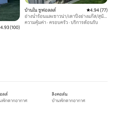
บ้านใน ซูฟอลลส์
คะแนนเฉลี่ย 4.94 จาก 5,
4.94 (77)
อ่างน้ำร้อนและซาวน่า/เตาปิ้งย่างแก๊ส/สุนัข
เป็นมิตร/เตียงคิงไซส์/นอนได้ 11 คน
ความคุ้มค่า
·
ครอบครัว
·
บริการต้อนรับ
ะแนนเฉลี่ย 4.93 จาก 5, 100 รีวิว
4.93 (100)
อลส์
ลิงคอล์น
านพักตากอากาศ
บ้านพักตากอากาศ