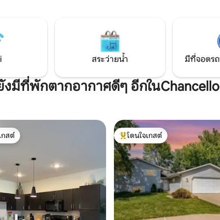
กลางและพัดลมเพดาน สวนหลังบ้า
บที่อบอุ่นจะตอบสนองทุกความ
อุทยาน Good Earth State Park อย
วีนไซส์ที่สะดวก
ออกไป 1/2 ไมล์ ใจกลางเมืองซูฟอลส
นอน ห้องนั่งเล่น✔แบบ
ออกไป 10 ไมล์ และทางหลวง I-90 อ
บียง
ออกไป 10 ไมล์
จอดรถ
i
สระว่ายน้ำ
มีที่จอดรถ
ยังมีที่พักตากอากาศดีๆ อีกในChancello
เกสต์
โดนใจเกสต์
์ที่สุด
โดนใจเกสต์ที่สุด