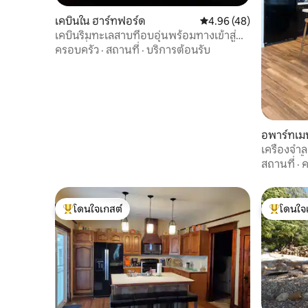
เคบินใน ฮาร์ทฟอร์ด
คะแนนเฉลี่ย 4.96 จาก 5, 
4.96 (48)
เคบินริมทะเลสาบที่อบอุ่นพร้อมทางเข้าสู่
เรือในที่พัก
ครอบครัว
·
สถานที่
·
บริการต้อนรับ
อพาร์ทเมน
เครื่องจำ
สระว่ายน้
สถานที่
·
ค
โดนใจเกสต์
โดนใจ
โดนใจเกสต์ที่สุด
โดนใจเกสต