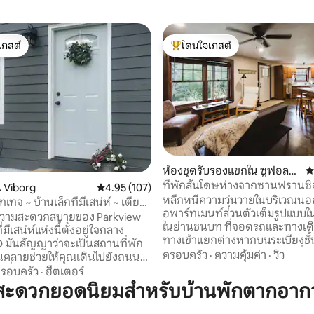
เกสต์
โดนใจเกสต์
์ที่สุด
โดนใจเกสต์ที่สุด
ห้องชุดรับรองแขกใน ซูฟอลล
ค
ส์
ที่พักสันโดษห่างจากซานฟรานซิ
39 รีวิว
 Viborg
คะแนนเฉลี่ย 4.95 จาก 5, 107 รีวิว
4.95 (107)
นาที
หลีกหนีความวุ่นวายในบริเวณนอ
เทจ ~ บ้านเล็กที่มีเสน่ห์ ~ เตียง
อพาร์ทเมนท์ส่วนตัวเต็มรูปแบบใ
ู่ความสะดวกสบายของ Parkview
ในย่านชนบท ที่จอดรถและทางเดิ
มีเสน่ห์แห่งนี้ตั้งอยู่ใจกลาง
ทางเข้าแยกต่างหากบนระเบียงชั้นล่า
D มันสัญญาว่าจะเป็นสถานที่พัก
คลายบนเตียงคิงไซส์แบบแยกที่ปร
ครอบครัว
·
ความคุ้มค่า
·
วิว
อนคลายช่วยให้คุณเดินไปยังถนน
อุ่นเครื่องด้วยห้องอาบน้ำไอน้ำส
ังเฟื่องฟูมีร้านอาหารเดนมาร์ก
รอบครัว
·
ฮีตเตอร์
ห้องครัวเต็มรูปแบบ พื้นที่นั่งเล่
สถานที่ท่องเที่ยวที่ยอดเยี่ยม
สะดวกยอดนิยมสำหรับบ้านพักตากอาก
ฟุตง ไม่มีพรม ปูซีเมนต์ขัดเงาพ
ี่ยวชมสถานที่เสร็จแล้วให้พักผ่อน
ทำความร้อนใต้พื้น เครื่องปรับอ
ด้รับการปรับปรุงใหม่ในปี 1915 ซึ่ง