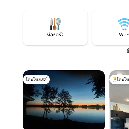
ดูกฎภายใต้ "รายละเอียดอื่น ๆ ที่ควรทราบ
การออกแบ
") นอนได้สูงสุด 5 คน — ผู้เข้าพักคนที่ 5 + 50
ต้องการของคุณ ✔ เตียงค
ดอลลาร์/คืน เหมาะอย่างยิ่งสำหรับ
สบาย + โซฟาปรับ
ครอบครัว ผู้เชี่ยวชาญ และนักเดินทางที่
เปิดสตูดิโอ ห้องครัว✔เต็มรูปแบบ ✔ ระเ
ต้องการการพักผ่อนอย่างเงียบสงบใกล้
✔ สมาททีวี Wi-Fi ✔ ความเร็วสูง ที่✔ 
สถานที่ท่องเที่ยวในซูฟอลส์
ฟรี ดู
ห้องครัว
Wi-F
โดนใจเกสต์
โดนใจ
โดนใจเกสต์
โดนใจเกสต