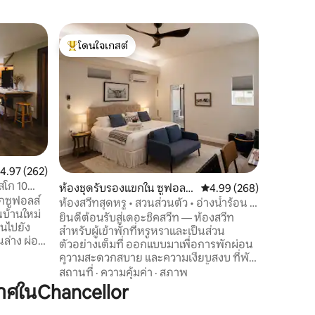
บ้านใน ซู
โดนใจเกสต์
โดนใจ
การพักผ่อ
โดนใจเกสต์ที่สุด
โดนใจเกส
กาแฟ + อี
เพลิดเพล
ที่พักแห่ง
เบียร์ 2 แ
ประทานในท
มอนโรล เค
ครอบครัว
อุปกรณ์ครบครัน พักผ่อน
ตัว นอนดู
เพลิดเพล
ะแนนเฉลี่ย 4.97 จาก 5, 262 รีวิว
4.97 (262)
ไปตัวเมืองใน
สโก 10
ห้องชุดรับรองแขกใน ซูฟอลล
คะแนนเฉลี่ย 4.99 จาก 5, 
4.99 (268)
ที่พริรีย์
กซูฟอลส์
ส์
อายุ 24 ปีขึ้นไปเท่า
ห้องสวีทสุดหรู • สวนส่วนตัว • อ่างน้ำร้อน •
นบ้านใหม่
สอบถามวัน
เตียงคิงไซส์
ยินดีต้อนรับสู่เดอะชิคสวีท — ห้องสวีท
นไปยัง
ที่พัก
สำหรับผู้เข้าพักที่หรูหราและเป็นส่วน
ง ผ่อน
ตัวอย่างเต็มที่ ออกแบบมาเพื่อการพักผ่อน
ับได้ และ
ความสะดวกสบาย และความเงียบสงบ ที่พัก
ำหรับ 2 คน
นี้มีเตียงคิงไซส์หรูหรา ห้องอาบน้ำฝักบัว
สถานที่
·
ความคุ้มค่า
·
สภาพ
นพร้อมเตียง
แบบเรนฟอลล์ สนามหญ้าล้อมรั้วที่เงียบสงบ
าศในChancellor
ร้อมระบบ
และอ่างน้ำร้อนส่วนตัว เหมาะสำหรับนักเดิน
ากาศส่วน
ทางเพื่อธุรกิจ การเข้าพักแบบค้างคืนสั้นๆ