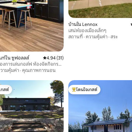
48 รีวิว
บ้านใน Lennox
เสน่ห์ของเมืองเล็กๆ
สถานที่
·
ความคุ้มค่า
·
สระ
ท์ใน ซูฟอลลส์
คะแนนเฉลี่ย 4.94 จาก 5, 31 รีวิว
4.94 (31)
ลองการเล่นกอล์ฟ ห้องจัดกิจกรรม
ำ ห้องออกกำลังกาย + พักได้ 7 คน
วามคุ้มค่า
·
คุณภาพการนอน
เกสต์
โดนใจเกสต์
์ที่สุด
โดนใจเกสต์ที่สุด