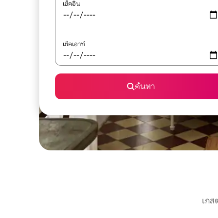
เช็คอิน
เช็คเอาท์
ค้นหา
เกสต