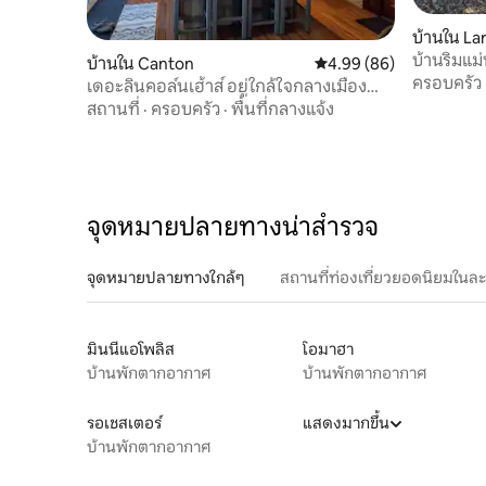
บ้านใน L
บ้านริมแม่
บ้านใน Canton
คะแนนเฉลี่ย 4.99 จาก 5, 
4.99 (86)
ครอบครัว
เดอะลินคอล์นเฮ้าส์ อยู่ใกล้ใจกลางเมือง
แคนตัน
สถานที่
·
ครอบครัว
·
พื้นที่กลางแจ้ง
จุดหมายปลายทางน่าสำรวจ
จุดหมายปลายทางใกล้ๆ
สถานที่ท่องเที่ยวยอดนิยมในล
มินนีแอโพลิส
โอมาฮา
บ้านพักตากอากาศ
บ้านพักตากอากาศ
รอเชสเตอร์
แสดงมากขึ้น
บ้านพักตากอากาศ