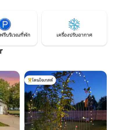
นมีต้นไม้
และคู่รักที่กำลังมองหาที่พักผ่อนอันเงียบ
ู่ห่าง
สงบทางตะวันตกเฉียงเหนือของซูฟอลส์ ตั้ง
์อยู่ห่าง
อยู่หลังโรงรถของบ้านหลัก มีทางเข้า ทาง
ยู่ห่าง
เดิน และพื้นที่กลางแจ้งเป็นของตัวเอง คุณ
จะได้รับความเป็นส่วนตัวอย่างสมบูรณ์ใน
ระหว่างเข้าพัก
ฟรีบริเวณที่พัก
เครื่องปรับอากาศ
r
โดนใจเกสต์
โดนใจเกสต์ที่สุด