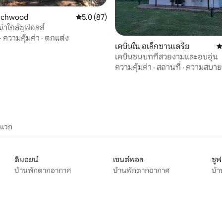
archwood
คะแนนเฉลี่ย 5.0 จาก 5, 87 รีวิว
5.0 (87)
น้ำใกล้ซูฟอลส์
86 รีวิว
·
ความคุ้มค่า
·
ตกแต่ง
เคบินใน อเล็กซานเดรีย
ค
เคบินชนบทที่สวยงามและอบอุ่น
ความคุ้มค่า
·
สถานที่
·
ความสบาย
ะแวก
ดิมอยน์
เซนต์พอล
ซูฟ
บ้านพักตากอากาศ
บ้านพักตากอากาศ
บ้