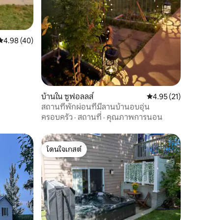
คะแนนเฉลี่ย 4.98 จาก 5, 40 รีวิว
4.98 (40)
บ้านใน ซูฟอลลส์
คะแนนเฉลี่ย 4.95 จาก 5,
4.95 (21)
สถานที่พักผ่อนที่มีลานบ้านอบอุ่น
ครอบครัว
·
สถานที่
·
คุณภาพการนอน
โดนใจเกสต์
โดนใจเกสต์