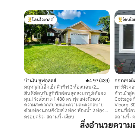
โดนใจเกสต์
โดนใจ
โดนใจเกสต์ที่สุด
โดนใจเกสต
บ้านใน ซูฟอลลส์
คะแนนเฉลี่ย 4.97 จาก 5, 4
4.97 (439)
คอทเทจใน
คฤหาสน์เอ็กเซ็กคิวทีฟ 3 ห้องนอน/2
พาร์คิวคอท
ห้องน้ำ ทางทิศใต้
ควีนไซส์!
ยินดีต้อนรับสู่ที่พักผ่อนสุดสงบทางใต้ของ
ก้าวเข้าส
คุณ! รังส์ขนาด 1,488 ตร.ฟุตแห่งนี้มอบ
Cottage ที่
ความสะดวกสบายและความสะดวกสบาย
Viborg, S
ด้วยห้องนอนคิงไซส์ 2 ห้อง ห้องน้ำ 2 ห้อง
ผ่อนที่ผ่
และห้องสวีทสำหรับธุรกิจพร้อมเตียงเดี่ยว
เมนที่กำล
ครอบครัว
·
สถานที่
·
เงียบ
สถานที่
·
ค
และ Wi-Fi เพลิดเพลินกับห้องนั่งเล่นที่อบอุ่น
ร้านค้าและ
สิ่งอำนวยความ
พร้อมทีวีขนาด 65 นิ้ว ลานรั้วดาดฟ้าและโรง
เมื่อคุณเท
จอดรถ 2 คัน ยินดีต้อนรับสุนัข (สูงสุด 2 ตัว
ในบ้านที่ไ