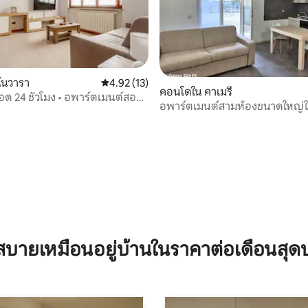
โนวารา
คะแนนเฉลี่ย 4.92 จาก 5, 13 รีวิว
4.92 (13)
คอนโดใน คาเมรี
อด 24 ชั่วโมง • อพาร์ตเมนต์สอง
 45 รีวิว
อพาร์ตเมนต์สามห้องขนาดใหญ่ใก
ตล์โมเดิร์นในโนวารา • Wi-Fi
วารา มัลเปนซา และมิลาน
บายเหมือนอยู่บ้านในราคาต่อเดือนสุด