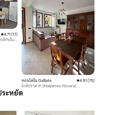
คะแนนเฉลี่ย 4.71 จาก 5, 17 รีวิว
4.71 (17)
ล้กับโน
คอนโดใน Galliate
คะแนนเฉลี่ย 4.91 จาก 5,
4.91 (70)
ใกล้ปราสาท [Malpensa-Novara]
ประหยัด