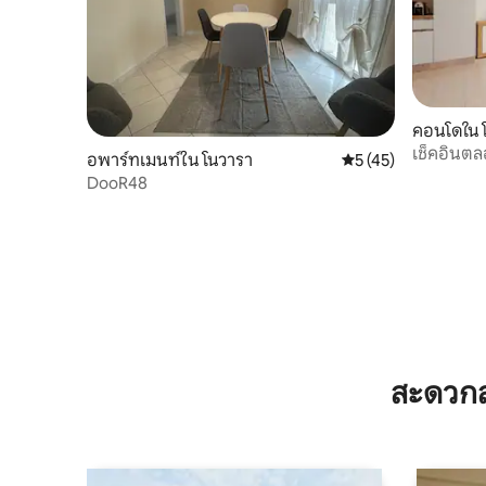
คอนโดใน 
เช็คอินตล
อพาร์ทเมนท์ใน โนวารา
คะแนนเฉลี่ย 5 จาก 5,
5 (45)
ห้องนอนสไ
DooR48
สะดวกส