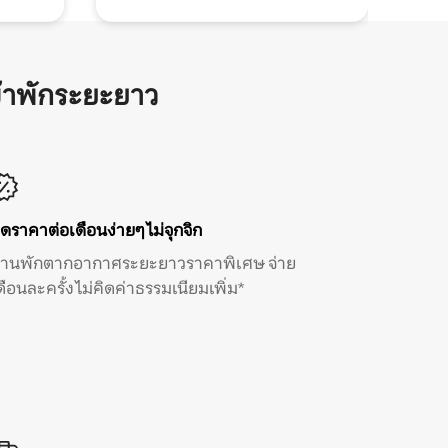
้าพักระยะยาว
ิดราคาต่อเดือนง่ายๆ ไม่จุกจิก
้านพักตากอากาศระยะยาวราคาพิเศษ จ่าย
ดือนละครั้ง ไม่คิดค่าธรรมเนียมเพิ่ม*