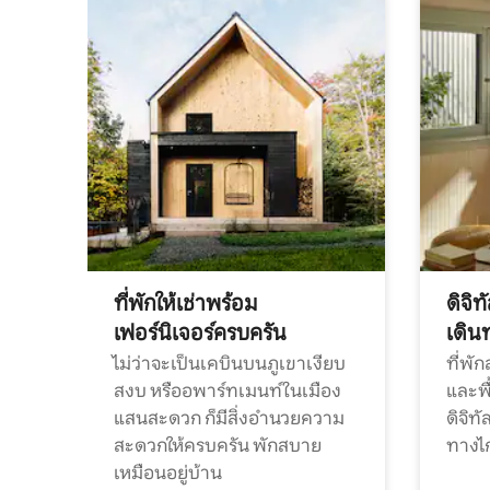
ที่พักให้เช่าพร้อม
ดิจิ
เฟอร์นิเจอร์ครบครัน
เดิน
ไม่ว่าจะเป็นเคบินบนภูเขาเงียบ
ที่พั
สงบ หรืออพาร์ทเมนท์ในเมือง
และพื
แสนสะดวก ก็มีสิ่งอำนวยความ
ดิจิ
สะดวกให้ครบครัน พักสบาย
ทางไ
เหมือนอยู่บ้าน