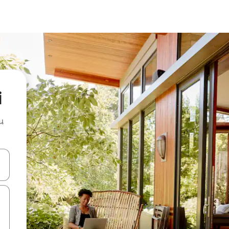
i
น
ลการค้นหา