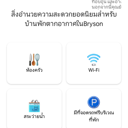
ที่อบอุ่น และอ่างน
ออกแบบมาเพื่อการเข้าพักที่เงียบสงบและ
นอกจากนี้คุณยังอย
น่าจดจำ นอนได้สูงสุด 6 คน ห้องครัว
ไม่กี่ก้าว” ☞ เคบินที่อยู่ใกล้ทะเลสาบที่สุด +
สิ่งอำนวยความสะดวกยอดนิยมสำหรับ
อุปกรณ์ครบครัน + บาร์บีคิว การตกแต่ง
มีทางเข้าท่าเรือ ☞ อ่างน้ำร้อนไม้ซีดาร์ส่วน
ภายในที่อบอุ่นและเป็นกันเอง + FireTV
บ้านพักตากอากาศในBryson
ตัว ☞ เตาผิงไม้ + พ
พื้นที่กลางแจ้งสำหรับพักผ่อนและ
แจ้ง + ไม้ฟืนไม่จ
เพลิดเพลินกับธรรมชาติ
หน้าต่างบานใหญ่ ☞
ชา ☞ เครื่องล้างจาน
เตรียมไว้ให้ ☞ ผ้า
ของใช้ในห้องน้ำสุดหรู บริเวณใกล้เคี
30 นาที → คาเฟ่ เส้
~1 ชม. → ออตตาวา 
ห้องครัว
Wi-Fi
มีที่จอดรถฟรีบริเวณ
สระว่ายน้ำ
ที่พัก