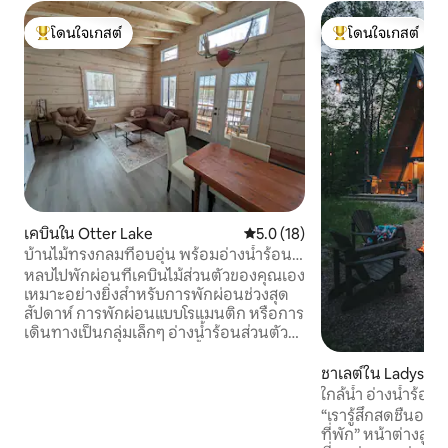
โดนใจเกสต์
โดนใจเกสต์
โดนใจเกสต์ที่สุด
โดนใจเกสต์ที่สุด
เคบินใน Otter Lake
คะแนนเฉลี่ย 5.0 จาก 5, 18 รีวิว
5.0 (18)
บ้านไม้ทรงกลมที่อบอุ่น พร้อมอ่างน้ำร้อน
และเรือคายัค | ใกล้ออตตาวา
หลบไปพักผ่อนที่เคบินไม้ส่วนตัวของคุณเอง
เหมาะอย่างยิ่งสำหรับการพักผ่อนช่วงสุด
สัปดาห์ การพักผ่อนแบบโรแมนติก หรือการ
เดินทางเป็นกลุ่มเล็กๆ อ่างน้ำร้อนส่วนตัว
สำหรับการพักผ่อนตลอดทั้งปี เรือคายัค 2
ลำเพื่อใช้ล่องทะเลสาบ กระท่อมไม้ที่อบอุ่น
ชาเลต์ใน Ladysmit
พร้อมสิ่งอำนวยความสะดวกที่ทันสมัย ล้อม
ใกล้น้ำ อ่างน้ำร้อนซ
รอบด้วยธรรมชาติ 🌲 ไม่ว่าคุณจะต้องการ
“เรารู้สึกสดชื่นอย
ผ่อนคลาย สานสัมพันธ์อีกครั้ง หรือสำรวจ
ที่พัก” หน้าต่างสู
กิจกรรมกลางแจ้ง ที่พักแห่งนี้ได้รับการ