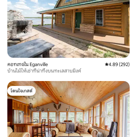
คอทเทจใน Eganville
คะแนนเฉลี่ย 4.89
4.89 (292)
บ้านไม้ให้เช่าที่น่าทึ่งบนทะเลสาบมิงค์
โดนใจเกสต์
โดนใจเกสต์