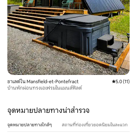
ชาเลต์ใน Mansfield-et-Pontefract
คะแนนเฉลี่ย 5
5.0 (11)
บ้านพักผ่อนทรงเอเฟรมในแมนส์ฟิลด์
จุดหมายปลายทางน่าสำรวจ
จุดหมายปลายทางใกล้ๆ
สถานที่ท่องเที่ยวยอดนิยมในละแวก