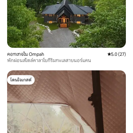
คอทเทจใน Ompah
คะแนนเฉลี่ย 5
5.0 (27)
พักผ่อนสไตล์คาลาโบกีริมทะเลสาบนอร์แคน
โดนใจเกสต์
โดนใจเกสต์