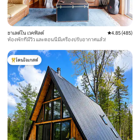
ชาเลต์ใน เวคฟิลด์
คะแนนเฉลี่ย 4.8
4.85 (485)
ห้องพักที่มีวิว และตอนนี้มีเครื่องปรับอากาศแล้ว!
โดนใจเกสต์
โดนใจเกสต์ที่สุด