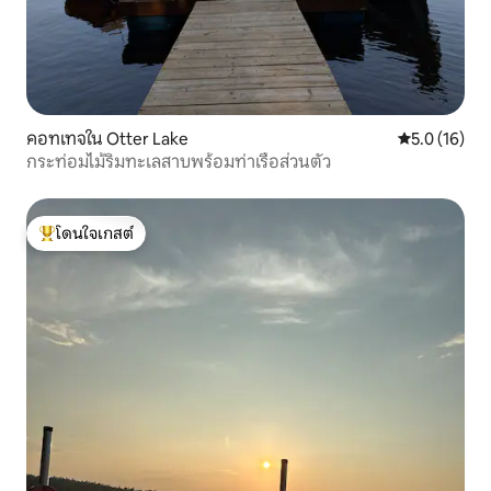
คอทเทจใน Otter Lake
คะแนนเฉลี่ย 5
5.0 (16)
กระท่อมไม้ริมทะเลสาบพร้อมท่าเรือส่วนตัว
โดนใจเกสต์
โดนใจเกสต์ที่สุด