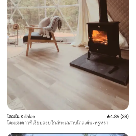
โดมใน Killaloe
คะแนนเฉลี่ย 4.
4.89 (38)
โดมชมดาวที่เงียบสงบ ใกล้ทะเลสาบโกลเด้น•หรูหรา