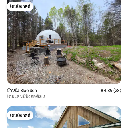
โดนใจเกสต์
โดนใจเกสต์
บ้านใน Blue Sea
คะแนนเฉลี่ย 4.
4.89 (28)
โดมแคมป์ปิ้งลอตัส 2
โดนใจเกสต์
โดนใจเกสต์