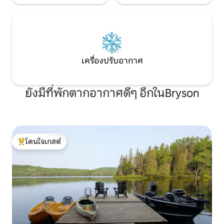
เครื่องปรับอากาศ
ยังมีที่พักตากอากาศดีๆ อีกในBryson
โดนใจเกสต์
โดนใจเกสต์ที่สุด