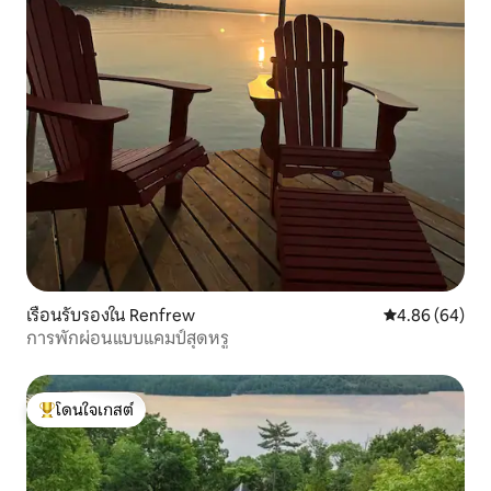
เรือนรับรองใน Renfrew
คะแนนเฉลี่ย 4.8
4.86 (64)
การพักผ่อนแบบแคมป์สุดหรู
โดนใจเกสต์
โดนใจเกสต์ที่สุด