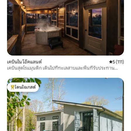
เคบินใน โอ๊คแลนด์
คะแนนเฉลี่ย 
5 (111)
เคบินสุดโรแมนติก เดินไปที่ทะเลสาบและพื้นที่รับประทาน
อาหาร/อ่างน้ำร้อน/สุนัข
โดนใจเกสต์
โดนใจเกสต์ที่สุด