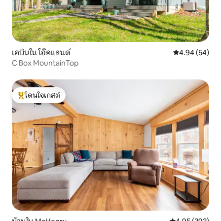
เคบินใน โอ๊คแลนด์
คะแนนเฉลี่ย 4.
4.94 (54)
C Box MountainTop
โดนใจเกสต์
โดนใจเกสต์ที่สุด