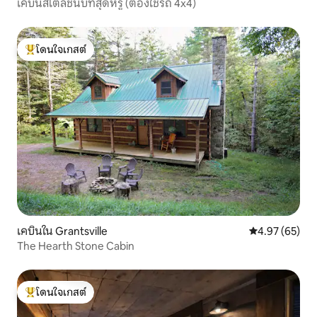
เคบินสไตล์ชนบทสุดหรู (ต้องใช้รถ 4x4)
โดนใจเกสต์
โดนใจเกสต์ที่สุด
เคบินใน Grantsville
คะแนนเฉลี่ย 4.
4.97 (65)
The Hearth Stone Cabin
โดนใจเกสต์
โดนใจเกสต์ที่สุด