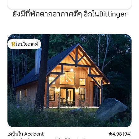
ยังมีที่พักตากอากาศดีๆ อีกในBittinger
โดนใจเกสต์
โดนใจเกสต์ที่สุด
เคบินใน Accident
คะแนนเฉลี่ย 4.9
4.98 (94)