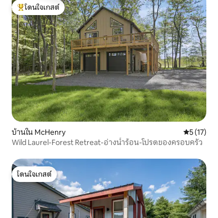
โดนใจเกสต์
โดนใจเกสต์ที่สุด
บ้านใน McHenry
คะแนนเฉลี่ย
5 (17)
Wild Laurel-Forest Retreat-อ่างน้ำร้อน-โปรดของครอบครัว
โดนใจเกสต์
โดนใจเกสต์