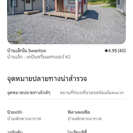
บ้านเล็กใน Swanton
คะแนนเฉลี่ย 4.
4.95 (40)
บ้านเล็ก - เคบินดรีมแคทเชอร์ #2
จุดหมายปลายทางน่าสำรวจ
จุดหมายปลายทางใกล้ๆ
สถานที่ท่องเที่ยวยอดนิยมในละแวก
นิวยอร์ก
ฟิลาเดลเฟีย
บ้านพักตากอากาศ
บ้านพักตากอากาศ
วอชิงตัน
โอเชียนซิตี้