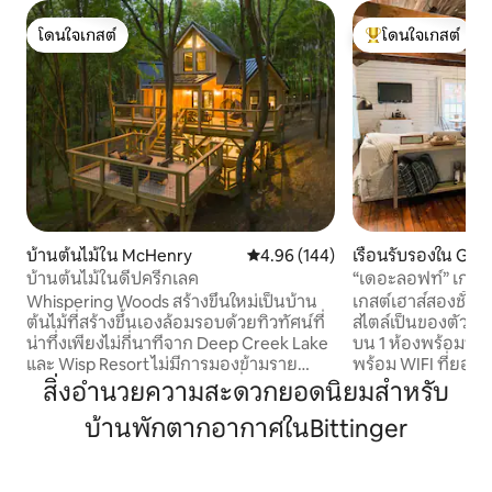
โดนใจเกสต์
โดนใจเกสต์
โดนใจเกสต์
โดนใจเกสต์ที่สุด
บ้านต้นไม้ใน McHenry
คะแนนเฉลี่ย 4.96 จาก 5, 144 รีวิว
4.96 (144)
เรือนรับรองใน Gran
บ้านต้นไม้ในดีปครีกเลค
“เดอะลอฟท์” เกสต์
Wi-Fi ห้องออกกำล
Whispering Woods สร้างขึ้นใหม่เป็นบ้าน
เกสต์เฮาส์สองชั้นที่
ต้นไม้ที่สร้างขึ้นเองล้อมรอบด้วยทิวทัศน์ที่
สไตล์เป็นของตัวเอ
น่าทึ่งเพียงไม่กี่นาทีจาก Deep Creek Lake
บน 1 ห้องพร้อมพื้น
และ Wisp Resort ไม่มีการมองข้ามราย
พร้อม WIFI ที่ยอดเย
ละเอียดในการตกแต่งภายในที่กว้างขวาง
ขนาดใหญ่และห้องค
สิ่งอำนวยความสะดวกยอดนิยมสำหรับ
ซึ่งประกอบด้วย 2 ห้องนอน 2 ห้องน้ำห้อง
ไมโครเวฟตู้เย็นห
บ้านพักตากอากาศในBittinger
ครัวที่มีอุปกรณ์ครบครันและพื้นที่นั่งเล่น
Keurig ม่านบังแสง
พร้อมทีวีขนาด 65 นิ้ว พื้นที่นั่งเล่นกลางแจ้ง
ทีวีพร้อมเครื่องโรก
ที่น่าตื่นตาตื่นใจประกอบด้วยดาดฟ้าที่
อาบน้ำโซฟาแบบดึง
กว้างขวางหลุมก่อไฟและอ่างน้ำร้อนที่มี
ทั้งหมดอยู่ในพื้นท