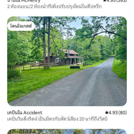
บ้านใน McHenry
คะแนนเฉลี่ย 4.9
4.95 (393)
2 ห้องนอน/2 ห้องน้ำที่เพิ่งปรับปรุงใหม่ในดีปครีก
โดนใจเกสต์
โดนใจเกสต์
เคบินใน Accident
คะแนนเฉลี่ย 4.
4.93 (80)
เคบินวินดิ้งริดจ์ เป็นมิตรกับสัตว์เลี้ยง 20 นาทีถึงวิสป์