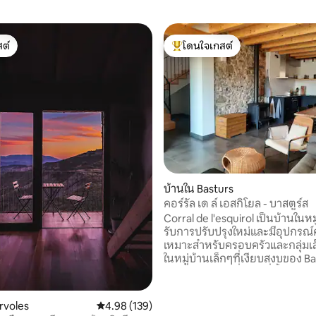
ต์
โดนใจเกสต์
ต์
โดนใจเกสต์ที่สุด
77 รีวิว
บ้านใน Basturs
คอร์รัล เด ล์ เอสกิโยล - บาสตูร์ส
Corral de l'esquirol เป็นบ้านในหมู
รับการปรับปรุงใหม่และมีอุปกรณ
เหมาะสำหรับครอบครัวและกลุ่มเล็ก
ในหมู่บ้านเล็กๆที่เงียบสงบของ B
(Pallars Jussà) ซึ่งเป็นที่ตั้งของแ
ไดโนเสาร์ที่สำคัญที่สุดแห่งหนึ่งใ
พื้นที่คุณสามารถทำกิจกรรมมากม
rvoles
คะแนนเฉลี่ย 4.98 จาก 5, 139 รีวิว
4.98 (139)
ชม Estanys de Basturs และปราส