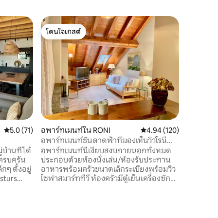
คอทเทจใ
โดนใจเกสต์
โดนใจ
บ้านบนภู
โดนใจเกสต์
โดนใจเกส
สบาย
Casa Vell
ทั่วไปในศ
สมบูรณ์ตั
ต้องการแก
เทือกเขาพิเรน
เสน่ห์โด
เป็นไปได
สะดวกสบา
สว่างไสว
คะแนนเฉลี่ย 5.0 จาก 5, 71 รีวิว
5.0 (71)
อพาร์ทเมนท์ใน RONI
คะแนนเฉลี่ย 4.94 จาก 5, 
4.94 (120)
สอดคล้อง
สถานที่ตั้
อพาร์ทเมนท์ชั้นดาดฟ้าที่มองเห็นวิวโรนี
(ปอร์ตาเน)
่บ้านที่ได้
อพาร์ทเมนท์นี้เงียบสงบภายนอกทั้งหมด
์ครบครัน
ประกอบด้วยห้องนั่งเล่น/ห้องรับประทาน
ๆ ตั้งอยู่
อาหารพร้อมครัวขนาดเล็กระเบียงพร้อมวิว
asturs
โซฟาสมาร์ททีวี ห้องครัวมีตู้เย็นเครื่องซักผ้า
หล่ง
ไมโครเวฟเตาเซรามิกอุปกรณ์ทำอาหาร
นยุโรป ใน
Nespresso และเครื่องชงกาแฟแบบดั้งเดิม
าย: เยี่ยม
ห้องน้ำเสร็จสมบูรณ์แล้วมีห้องนอนสองห้อง
าทเดินป่า
ห้องหนึ่งมีเตียงคู่และมีระเบียงภายนอก