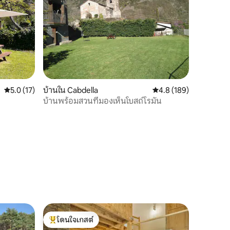
คะแนนเฉลี่ย 5.0 จาก 5, 17 รีวิว
5.0 (17)
บ้านใน Cabdella
คะแนนเฉลี่ย 4.8 จาก 5, 
4.8 (189)
บ้านพร้อมสวนที่มองเห็นโบสถ์โรมัน
โดนใจเกสต์
โดนใจเกสต์ที่สุด