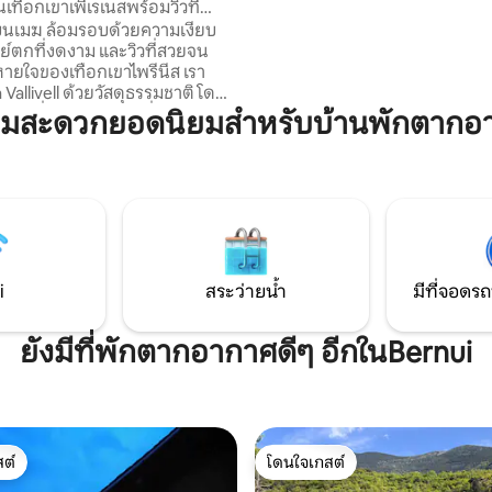
เทือกเขาเพีเรเนสพร้อมวิวที่
และปั่นจักรยานเสือภูเขาเยี่ยมชม
าบนเมฆ ล้อมรอบด้วยความเงียบ
และค้นพบมรดกทางธรรมชาติแล
์ตกที่งดงาม และวิวที่สวยจน
ธรณีวิทยาอันยิ่งใหญ่ของภูมิภาคน
ยใจของเทือกเขาไพรีนีส เรา
 Vallivell ด้วยวัสดุธรรมชาติ โดยมี
นาที่จะสร้างสถานที่แห่งความ
ามสะดวกยอดนิยมสำหรับบ้านพักตากอ
เชื่อมโยงกับธรรมชาติ ตั้งอยู่ใน
ุคกลางที่มีแสงแดดส่องสว่างของเซ
วามสูง 1,200 ม.) เหมาะสำหรับการ
่จักรยานภูเขา ฝึกโยคะ นั่งสมาธิ
ทะเลสาบบนภูเขา และดูนก บ้าน
บูรณ์แบบสำหรับการพักผ่อนหย่อน
ดเพลินกับธรรมชาติตลอดทั้งปี
i
สระว่ายน้ำ
มีที่จอดรถ
ยังมีที่พักตากอากาศดีๆ อีกในBernui
ต์
โดนใจเกสต์
ต์
โดนใจเกสต์