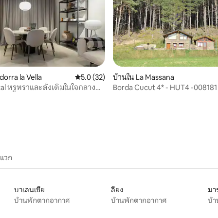
orra la Vella
คะแนนเฉลี่ย 5.0 จาก 5, 32 รีวิว
5.0 (32)
บ้านใน La Massana
al หรูหราและดั้งเดิมในใจกลาง
Borda Cucut 4* - HUT4 -008181 ท
 41 รีวิว
และพิเศษ
ะแวก
บาเลนเซีย
ลียง
มาร
บ้านพักตากอากาศ
บ้านพักตากอากาศ
บ้