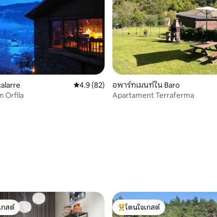
calarre
คะแนนเฉลี่ย 4.9 จาก 5, 82 รีวิว
4.9 (82)
อพาร์ทเมนท์ใน Baro
n Orfila
Apartament Terraferma
 32 รีวิว
เกสต์
โดนใจเกสต์
์ที่สุด
โดนใจเกสต์ที่สุด