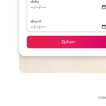
เช็คอิน
เช็คเอาท์
ค้นหา
เกสต