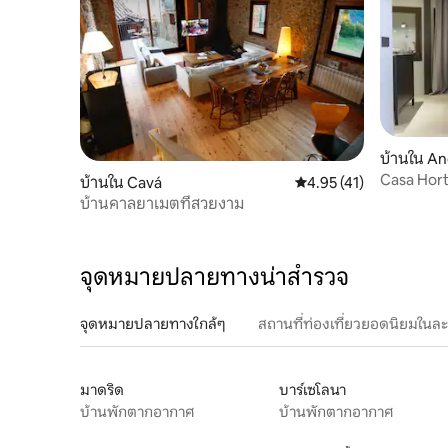
บ้านใน And
Casa Hort
บ้านใน Cavá
คะแนนเฉลี่ย 4.95 จาก 5,
4.95 (41)
เมือง
บ้านคาลยาเมตที่สวยงาม
จุดหมายปลายทางน่าสำรวจ
จุดหมายปลายทางใกล้ๆ
สถานที่ท่องเที่ยวยอดนิยมในล
มาดริด
บาร์เซโลนา
บ้านพักตากอากาศ
บ้านพักตากอากาศ