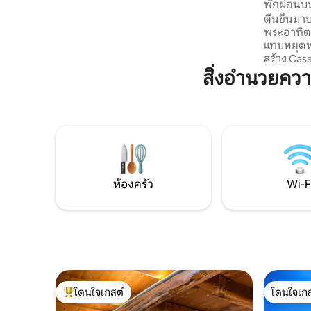
พักผ่อนบน
ห่างออกไป 5 นาที สุดยอดมาก! ร้านอาหาร
สวยงาม
ตื่นขึ้นม
ในชนบทอยู่ห่างออกไป 5 นาที และเมือง/
พระอาทิตย
นครที่มีซูเปอร์มาร์เก็ตและร้านอาหาร
แทบหยุดหา
ทั้งหมดอยู่ห่างออกไป 10 นาที!
สร้าง Casa
ความปรารถ
สิ่งอำนวยคว
สงบและการ
หมู่บ้านย
อร์โวล (ค
เดินป่า ขี
ว่ายน้ำใน
พักที่สม
ใจและเพลิ
ห้องครัว
Wi-F
โดนใจเกสต์
โดนใจเกส
โดนใจเกสต์ที่สุด
โดนใจเกส