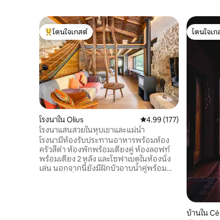
โดนใจเกสต์
โดนใจเกส
โดนใจเกสต์ที่สุด
โดนใจเกส
โรงนาใน Olius
คะแนนเฉลี่ย 4.99 จาก 5, 1
4.99 (177)
โรงนาแสนสวยในหุบเขาและแม่น้ำ
โรงนามีห้องรับประทานอาหารพร้อมห้อง
ครัวสีดำ ห้องพักพร้อมเตียงคู่ ห้องลอฟท์
พร้อมเตียง 2 หลัง และโซฟาเบดในห้องนั่ง
เล่น นอกจากนี้ยังมีฝักบัวอาบน้ำคู่พร้อม
หน้าต่างเพื่อให้สามารถชมธรรมชาติขณะ
อาบน้ำได้ เตาผิง สระว่ายน้ำ และแม่น้ำ และ
บรรยากาศที่มีศาสนสถานขนาดใหญ่ซึ่ง
ประกอบด้วยโบสถ์แบบโรมันพร้อมห้องฝัง
บ้านใน Cé
พระศพ สุสานแบบโมเดิร์น และเมืองไอบีเรีย