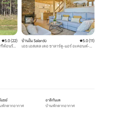
คะแนนเฉลี่ย 5.0 จาก 5, 22 รีวิว
5.0 (22)
บ้านใน Salardú
คะแนนเฉลี่ย 5.0 จาก 5,
5.0 (11)
ี่ต้อนรับ
เอธ เอสเตล เดอ ซาลาร์ดู-แอร์ อะคอนด์-
สวนสาธารณะอยู่ห่างออกไป 1 เมตร -ทีวี 5
เครื่อง
์แซย์
อาลิกันเต
านพักตากอากาศ
บ้านพักตากอากาศ