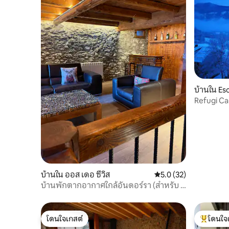
บ้านใน Es
Refugi Ca
บ้านใน ออส เดอ ซีวิส
คะแนนเฉลี่ย 5.0 จาก 5,
5.0 (32)
บ้านพักตากอากาศใกล้อันดอร์รา (สำหรับ 8
คน)
โดนใจเกสต์
โดนใจ
โดนใจเกสต์
โดนใจเกสต