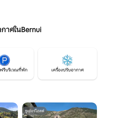
โรงบ่มไวน์
ขนาดเล็กและห้องที่สองมีเตียงเดี่ยวสอง
ะ
เตียง (เรามีอพาร์ทเมนท์บนชั้นล่างและดู
ี้
ที่พักอื่นใน Roní)
ากาศในBernui
ฟรีบริเวณที่พัก
เครื่องปรับอากาศ
ซูเปอร์โฮสต์
ซูเปอร์โฮสต์