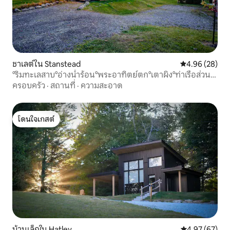
ชาเลต์ใน Stanstead
คะแนนเฉลี่ย 4.
4.96 (28)
°ริมทะเลสาบ°อ่างน้ำร้อน°พระอาทิตย์ตก°เตาผิง°ท่าเรือส่วน
ตัว°
ครอบครัว
·
สถานที่
·
ความสะอาด
โดนใจเกสต์
โดนใจเกสต์
บ้านเล็กใน Hatley
คะแนนเฉลี่ย 4.
4.97 (67)