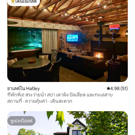
โดนใจเกสต์
โดนใจเกสต์ที่สุด
ชาเลต์ใน Hatley
คะแนนเฉลี่ย 4.
4.98 (51)
ที่พักพิง! สระว่ายน้ำ สปา เตาผิง บิลเลียด และทะเลสาบ
สถานที่
·
ความคุ้มค่า
·
เดินสะดวก
ซูเปอร์โฮสต์
ซูเปอร์โฮสต์