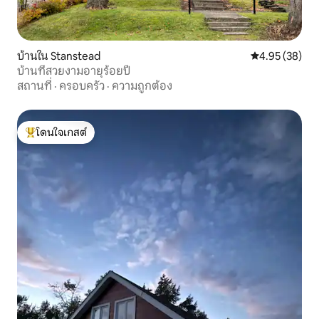
บ้านใน Stanstead
คะแนนเฉลี่ย 4.
4.95 (38)
บ้านที่สวยงามอายุร้อยปี
สถานที่
·
ครอบครัว
·
ความถูกต้อง
โดนใจเกสต์
โดนใจเกสต์ที่สุด