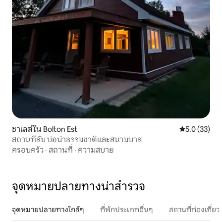
ชาเลต์ใน Bolton Est
คะแนนเฉลี่ย 5
5.0 (33)
สถานที่ลับ บ่อน้ำธรรมชาติและสนามบาส
ครอบครัว
·
สถานที่
·
ความสบาย
จุดหมายปลายทางน่าสำรวจ
จุดหมายปลายทางใกล้ๆ
ที่พักประเภทอื่นๆ
สถานที่ท่องเที่