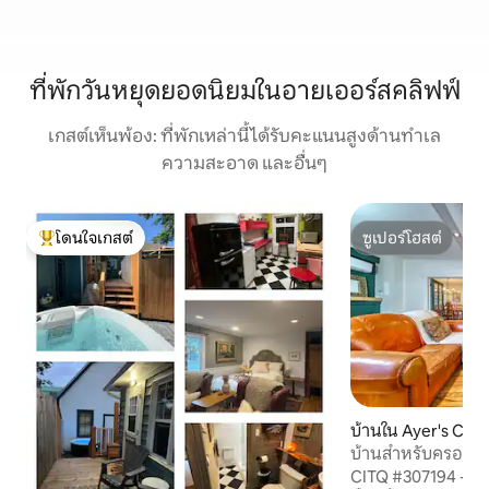
ที่พักวันหยุดยอดนิยมในอายเออร์สคลิฟฟ์
เกสต์เห็นพ้อง: ที่พักเหล่านี้ได้รับคะแนนสูงด้านทำเล
ความสะอาด และอื่นๆ
โดนใจเกสต์
ซูเปอร์โฮสต์
โดนใจเกสต์ที่สุด
ซูเปอร์โฮสต์
บ้านใน Ayer's Cliff
บ้านสำหรับครอบคร
โกกและเมาน์ต์ออร
CITQ #307194 - รว