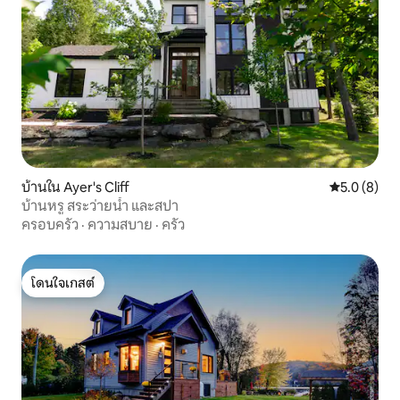
บ้านใน Ayer's Cliff
คะแนนเฉลี่ย 
5.0 (8)
บ้านหรู สระว่ายน้ำ และสปา
ครอบครัว
·
ความสบาย
·
ครัว
โดนใจเกสต์
โดนใจเกสต์