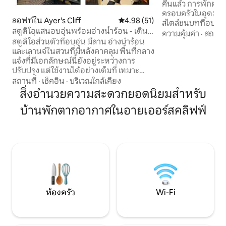
คืนแล้ว การพักผ่อ
ครอบครัวในอุดมคต
ลอฟท์ใน Ayer's Cliff
คะแนนเฉลี่ย 4.98 จาก 5, 51 รีวิว
4.98 (51)
สไตล์ชนบทที่อบอุ่
สตูดิโอแสนอบอุ่นพร้อมอ่างน้ำร้อน - เดิน
เหมาะสำหรับการเพลิ
ความคุ้มค่า
·
สถานที
ไปทุกที่ได้!
สตูดิโอส่วนตัวที่อบอุ่น มีลาน อ่างน้ำร้อน
เต็มไปด้วยหิมะ อุ่น
และเลานจ์ในสวนที่มีหลังคาคลุม พื้นที่กลาง
จากเล่นสกีหรือเดินย
แจ้งที่มีเอกลักษณ์นี้ยังอยู่ระหว่างการ
Orford ซึ่งอยู่ห่าง
ปรับปรุง แต่ใช้งานได้อย่างเต็มที่ เหมาะ
สำรวจเสน่ห์ฤดูหน
สำหรับการพักผ่อน อ่านหนังสือ เล่นโยคะ
อาหารและคาเฟ่ห่าง
สถานที่
·
เช็คอิน
·
บริเวณใกล้เคียง
เล่นพิลาทิส หรือดื่มไวน์สักแก้วขณะฟังเสียง
มอนทรีออลใช้เวลาขั
สิ่งอำนวยความสะดวกยอดนิยมสำหรับ
ฝนตก นอกจากนี้ยังมีทางเข้าอ่างน้ำร้อนที่
สำหรับการเดินทางช
บ้านพักตากอากาศในอายเออร์สคลิฟฟ์
มีที่กำบัง และที่จอดจักรยานในร่มสำหรับ
กลับ สร้างความทร
เพื่อนนักปั่นของเรา ห้องสตูดิโอมีสิ่งอำนวย
หนาวกับคนที่คุณรัก
ความสะดวกครบครัน พร้อมห้องครัวเต็มรูป
แบบที่เจ๋งและห้องน้ำที่ได้รับการอัปเกรด
เพลิดเพลินกับความเป็นส่วนตัว ความ
สะดวกสบาย และประสบการณ์การใช้ชีวิตใน
ร่มและกลางแจ้งที่ผ่อนคลาย
ห้องครัว
Wi-Fi