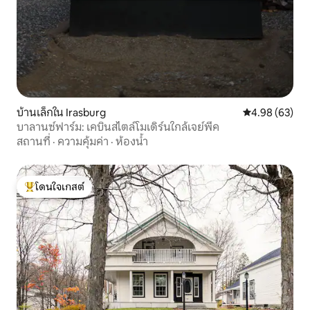
บ้านเล็กใน Irasburg
คะแนนเฉลี่ย 4.
4.98 (63)
บาลานซ์ฟาร์ม: เคบินสไตล์โมเดิร์นใกล้เจย์พีค
สถานที่
·
ความคุ้มค่า
·
ห้องน้ำ
โดนใจเกสต์
โดนใจเกสต์ที่สุด