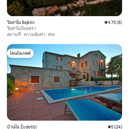
วิลล่าใน Bajkini
คะแนนเฉลี่ย 4
4.75 (8)
วิลล่าในปิเอตรา
สถานที่
·
ความคุ้มค่า
·
สระ
โดนใจเกสต์
โดนใจเกสต์
บ้านใน Žudetići
คะแนนเฉลี่ย
5 (24)