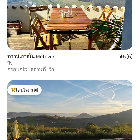
ทาวน์เฮาส์ใน Motovun
คะแนนเฉลี่
5 (6)
วิว
ครอบครัว
·
สถานที่
·
วิว
โดนใจเกสต์
โดนใจเกสต์ที่สุด