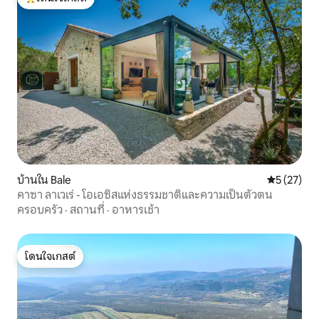
โดนใจเกสต์ที่สุด
บ้านใน Bale
คะแนนเฉลี่ย
5 (27)
คาซา ลาเวเร่ - โอเอซิสแห่งธรรมชาติและความเป็นตัวตน
ครอบครัว
·
สถานที่
·
อาหารเช้า
โดนใจเกสต์
โดนใจเกสต์