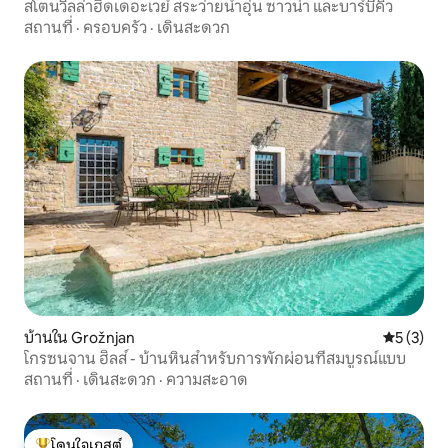
สโตนวิลล่าฮิดเดอะเวย์ สระว่ายน้ำอุ่น ซาวน่า และบาร์บีคิว
สถานที่
·
ครอบครัว
·
เดินสะดวก
บ้านใน Grožnjan
คะแนนเฉลี่
5 (3)
โกรซนจาน ฮิลส์ - บ้านหินสำหรับการพักผ่อนที่สมบูรณ์แบบ
สถานที่
·
เดินสะดวก
·
ความสะอาด
โดนใจเกสต์