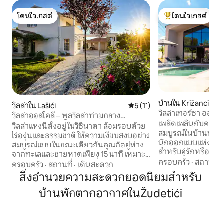
โดนใจเกสต์
โดนใจเกสต์
โดนใจเกสต์
โดนใจเกสต์ที่สุด
บ้านใน Križanci
วิลล่าใน Lašići
คะแนนเฉลี่ย 5 จาก 5, 11 รีวิว
5 (11)
วิลล่าเทอร์ซา ออก
วิลล่าออสโคลี – พูลวิลล่าท่ามกลาง
เพลิดเพลินกับความ
ธรรมชาติใกล้เมืองโปเรช
วิลล่าแห่งนี้ตั้งอยู่ในวิซินาดา ล้อมรอบด้วย
สมบูรณ์ในบ้านพัก
ไร่องุ่นและธรรมชาติ ให้ความเงียบสงบอย่าง
นักออกแบบแห่งนี้ซึ
สมบูรณ์แบบ ในขณะเดียวกันคุณก็อยู่ห่าง
สำหรับคู่รักหรือครอ
จากทะเลและชายหาดเพียง 15 นาที เหมาะ
ขนาด 109 ตร.ม. บ
ครอบครัว
·
สถานที่
สำหรับครอบครัวและคู่รักที่ต้องการวันหยุด
ครอบครัว
·
สถานที่
·
เดินสะดวก
ตร.ม. บ้านมี 2 ห้
พักผ่อนอย่างแท้จริง – ผ่อนคลายอย่างเต็ม
สิ่งอำนวยความสะดวกยอดนิยมสำหรับ
พร้อมห้องน้ำ 1 ห้อง 
ที่ หยุดพักจากชีวิตประจำวัน และหลบหนี
ครัวที่มีอุปกรณ์คร
บ้านพักตากอากาศในŽudetići
จากความวุ่นวาย วิลล่านี้เป็นมิตรกับสิ่ง
ที่สวยงามพร้อมเตา
แวดล้อม โดยใช้พลังงานแสงอาทิตย์และ
น้ำร้อนที่มีระบบทำ
วัสดุธรรมชาติเพื่อให้แน่ใจว่าผู้เข้าพักจะได้
อยู่ห่างจากสิ่งอำ
รับความสะดวกสบายและผ่อนคลาย