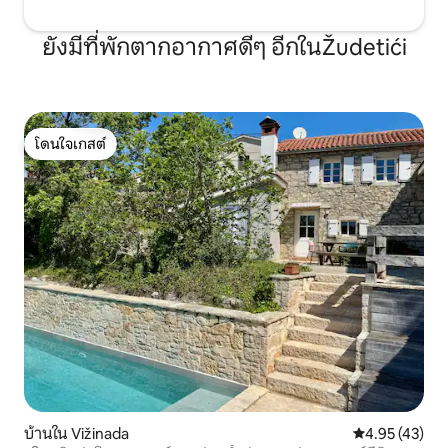
ยังมีที่พักตากอากาศดีๆ อีกในŽudetići
โดนใจเกสต์
โดนใจเกสต์
บ้านใน Vižinada
คะแนนเฉลี่ย 4.
4.95 (43)