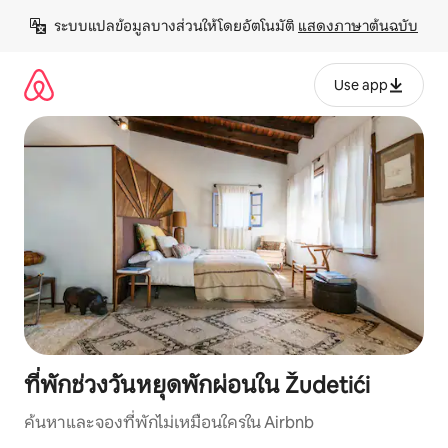
ข้าม
ระบบแปลข้อมูลบางส่วนให้โดยอัตโนมัติ 
แสดงภาษาต้นฉบับ
ไป
ยัง
เนื้อหา
Use app
ที่พักช่วงวันหยุดพักผ่อนใน Žudetići
ค้นหาและจองที่พักไม่เหมือนใครใน Airbnb