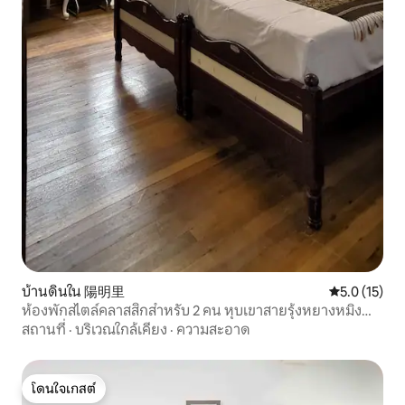
บ้านดินใน 陽明里
คะแนนเฉลี่ย 5
5.0 (15)
ห้องพักสไตล์คลาสสิกสำหรับ 2 คน หุบเขาสายรุ้งหยางหมิง
ซาน: การถ่ายภาพชุดแต่งงาน หุบเขาสายรุ้งหยางหมิงซาน
สถานที่
·
บริเวณใกล้เคียง
·
ความสะอาด
โดนใจเกสต์
โดนใจเกสต์