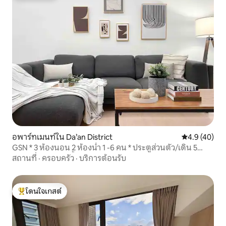
อพาร์ทเมนท์ใน Da’an District
คะแนนเฉลี่ย 4
4.9 (40)
GSN * 3 ห้องนอน 2 ห้องน้ำ 1 -6 คน * ประตูส่วนตัว/เดิน 5
นาที/เช่าห้องครัวทั้งห้อง
สถานที่
·
ครอบครัว
·
บริการต้อนรับ
โดนใจเกสต์
โดนใจเกสต์ที่สุด