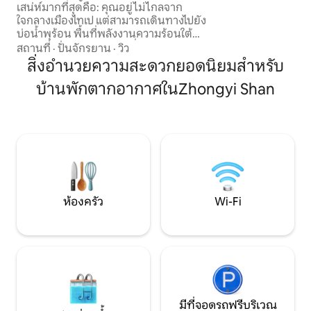
รวมกัน และมีบริการซักรีด สถานีรถไฟฟ้า
เสน่ห์มากที่สุดคือ: คุณอยู่ไม่ไกลจาก
ตลาดชิดงที่มีชื่อเสี
Fuxinggang ระเบียง ห้องครัว เครื่องซักผ้า
ใจกลางเมืองไทเป แต่สามารถเดินทางไปยัง
ขนมการคมนาคมที่
บ่อน้ำพุร้อน พื้นที่พลังงานความร้อนใต้
สบายเหมาะสำหรับ
พิภพ วิวภูเขา และวิถีชีวิตที่ไม่เร่งรีบได้อย่าง
สถานที่
·
ปั่นจักรยาน
·
วิว
แต่ละห้องมีขนาดกว
รวดเร็ว ในช่วงกลางวัน คุณสามารถเยี่ยมชม
หลังให้คุณใช้ห้องค
สิ่งอำนวยความสะดวกยอดนิยมสำหรับ
พิพิธภัณฑ์บ่อน้ำพุร้อนเป่ยโถ่ว หุบเขา
พร้อมทีวีจอแอลซีด
บ้านพักตากอากาศในZhongyi Shan
Geothermal Valley และหุบเขา Sulfur
ลิกซ์ในห้องนั่งเล่
Valley เพื่อสัมผัสภูมิประเทศภูเขาไฟที่เป็น
โซฟาเคบินสำหรับธุร
เอกลักษณ์ของไทเปและวัฒนธรรมบ่อน้ำพุ
เพลิดเพลินไปกับบ
ร้อน นอกจากนี้คุณยังสามารถจอง
อย่างง่ายดาย
ประสบการณ์แบบครอบครัวจากฟาร์มถึง
โต๊ะอาหาร หรือทัวร์ภูเขาหยางหมิงแบบครึ่ง
วัน เพื่อให้การเดินทางของคุณเป็นมากกว่า
การถ่ายรูป มันจะเป็นการเดินทางที่มีเรื่อง
ราว ที่พักนี้เหมาะสำหรับนักเดินทางที่
ห้องครัว
Wi-Fi
ต้องการพักผ่อนและผ่อนคลาย เพลิดเพลิน
กับประสบการณ์ที่ดื่มด่ำ มีส่วนร่วมในการ
เรียนรู้ของพ่อแม่และลูก หรือสัมผัสอีกมุม
หนึ่งของชีวิตในไทเป
มีที่จอดรถฟรีบริเวณ