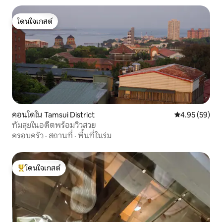
ซาน
โดนใจเกสต์
โดนใจเกสต์
คอนโดใน Tamsui District
คะแนนเฉลี่ย 4.
4.95 (59)
ทัมสุยในอดีตพร้อมวิวสวย
ครอบครัว
·
สถานที่
·
พื้นที่ในร่ม
โดนใจเกสต์
โดนใจเกสต์ที่สุด