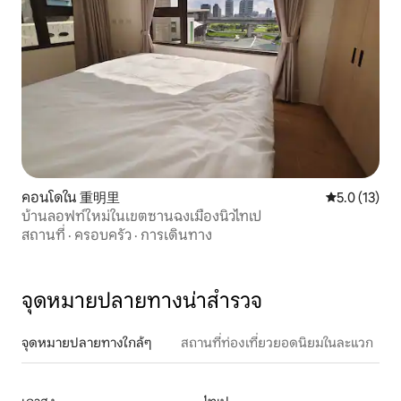
คอนโดใน 重明里
คะแนนเฉลี่ย 5
5.0 (13)
บ้านลอฟท์ใหม่ในเขตซานฉงเมืองนิวไทเป
สถานที่
·
ครอบครัว
·
การเดินทาง
จุดหมายปลายทางน่าสำรวจ
จุดหมายปลายทางใกล้ๆ
สถานที่ท่องเที่ยวยอดนิยมในละแวก