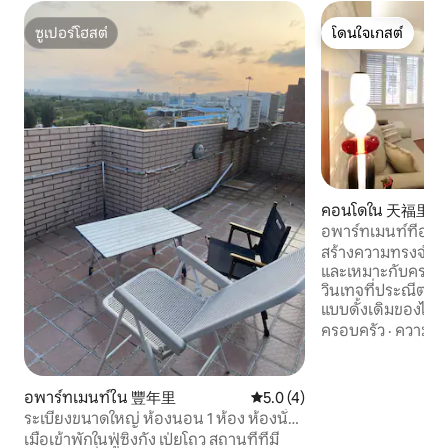
ซูเปอร์โฮสต์
โดนใจเกสต์
ซูเปอร์โฮสต์
โดนใจเกสต์
คอนโดใน 天福里
อพาร์ทเมนท์ที่ออ
สง่างามในศูนย์กลาง
สร้างความทรงจำในที
สะดวกสบายกว้างข
และเหมาะกับครอบ
วินเทจที่ประณีตต
แบบดั้งเดิมของไ
การออกแบบคลาสสิ
ครอบครัว
·
ความคุ้
มาพร้อมกับท่วงทำน
เสียงซูเปอร์มาร์เ
อยู่ในระยะ 50 เมตรเ
อพาร์ทเมนท์ใน 豐年里
คะแนนเฉลี่ย 5.0 จาก 5, 4 รีวิว
5.0 (4)
สวนเบสบอลโอเอซิสที่
ระเบียงขนาดใหญ่ ห้องนอน 1 ห้อง ห้องนั่ง
ไปยังห้างสรรพสินค้
เล่น 1 ห้อง เช็กอินด้วยตนเอง ใช้ห้องครัว
เมื่อเข้าพักในฟู่ซิงกัง เป่ยโถว สถานที่ที่มี
เสียงและชินคองมิต