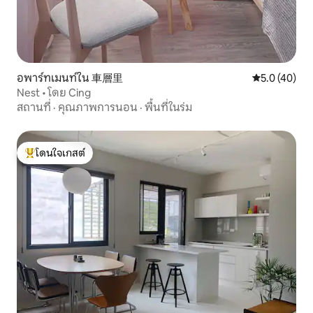
อพาร์ทเมนท์ใน 車層里
คะแนนเฉลี่ย 5
5.0 (40)
Nest • โดย Cing
สถานที่
·
คุณภาพการนอน
·
พื้นที่ในร่ม
โดนใจเกสต์
โดนใจเกสต์ที่สุด