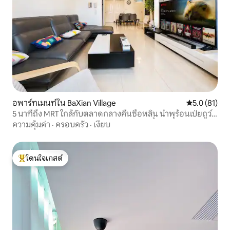
อพาร์ทเมนท์ใน BaXian Village
คะแนนเฉลี่ย 5
5.0 (81)
5 นาทีถึง MRT ใกล้กับตลาดกลางคืนซือหลิน น้ำพุร้อนเป่ยถูว์
ลิฟต์ในภูเขาหยางหมิง 3 ห้องนอน 2 ห้องน้ำ สะดวกสบาย
ความคุ้มค่า
·
ครอบครัว
·
เงียบ
เพดานสูง 3.6 เมตร พื้นที่กว้างขวาง
โดนใจเกสต์
โดนใจเกสต์ที่สุด