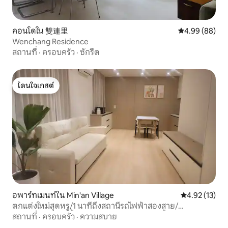
คอนโดใน 雙連里
คะแนนเฉลี่ย 4.9
4.99 (88)
Wenchang Residence
สถานที่
·
ครอบครัว
·
ซักรีด
โดนใจเกสต์
โดนใจเกสต์
อพาร์ทเมนท์ใน Min'an Village
คะแนนเฉลี่ย 4.
4.92 (13)
ตกแต่งใหม่สุดหรู/1 นาทีถึงสถานีรถไฟฟ้าสองสาย/
โปรเจคเตอร์ 100 นิ้ว NETFLIX/โซฟาเบด/บ้านทั้งหลังอัจฉริยะ/
สถานที่
·
ครอบครัว
·
ความสบาย
เครื่องซักผ้าและอบผ้า/ตลาดกลางคืนหนิงเซี่ย/ย่านการค้าจง