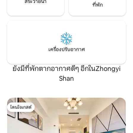
สระว่ายน้ำ
ที่พัก
เครื่องปรับอากาศ
ยังมีที่พักตากอากาศดีๆ อีกในZhongyi
Shan
โดนใจเกสต์
โดนใจเกสต์