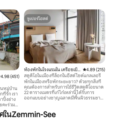
คอทเทจใ
ซูเปอร์โฮสต์
โดนใจเก
บ้านโค้ช
ซูเปอร์โฮสต์
โดนใจเก
ยินดีต้อน
นี้ (90 ตร
บูรณะและ
คุณภาพสูง
สถานที่ขอ
และต้นวอล
โดยตรง ใ
เพลิดเพล
ห้องพักในโรงแรมใน เครือซเบิร์
คะแนนเฉลี่ย 4.89 จาก 5, 
4.89 (215)
อาหารเช้า
ก
สตูดิโอในเมืองที่ล็อกในอีสต์ไซด์แกลเลอรี่
ะแนนเฉลี่ย 4.98 จาก 5, 451 รีวิว
4.98 (451)
สะพาน Gli
พักในเมืองหรือพักระยะยาว? ด้วยทุกสิ่งที่
เวลาหลาย
คุณต้องการสำหรับการใช้ชีวิตสตูดิโอขนาด
เป็นสถานท
ในหมู่บ้าน
22 ตารางเมตรที่เก๋ไก๋เหล่านี้ได้รับการ
ที่รัก เรา
ออกแบบอย่างชาญฉลาดมีพื้นผิวธรรมชาติ
าปิ้งย่าง
และการตกแต่งที่ไม่เหมือนใคร คุณจะมี
ยคะร่วม
เตียงคิงไซส์สบายๆขนาด 150 ซม. x 200 ซม.
งได้โดยตรง
าศในZemmin-See
ในสหราชอาณาจักรโต๊ะทำงานห้องครัว
็ตเดินถึง
ขนาดเล็กสำหรับทำอาหารได้อย่างง่ายดาย
ขนมปังรถบัส
และห้องน้ำที่ทันสมัย มีบริการซักรีดใช่ไหม?
กมาย