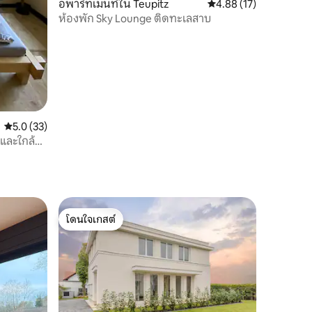
อพาร์ทเมนท์ใน Teupitz
คะแนนเฉลี่ย 4.88 จาก 5,
4.88 (17)
ห้องพัก Sky Lounge ติดทะเลสาบ
คะแนนเฉลี่ย 5.0 จาก 5, 33 รีวิว
5.0 (33)
และใกล้
โดนใจเกสต์
โดนใจเกสต์