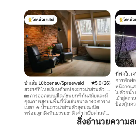
โดนใจเกสต์
โดนใจ
โดนใจเกสต์ที่สุด
โดนใจเกสต
ที่พักใน เค
การพักผ่อ
บ้านใน Lübbenau/Spreewald
คะแนนเฉลี่ย 5.0 จาก 5, 
5.0 (26)
ตัวในครอยซ
หนีจากแสง
สวรรค์ที่ไหลเวียนด้วยห้องซาวน่าส่วนตัว |
ไปด้วยน้
Spreewald
🏡 การออกแบบสไตล์ชนบทที่ทันสมัยและมี
เข้าสู่สถ
คุณภาพสูงบนพื้นที่นั่งเล่นขนาด 140 ตาราง
ป้องกันคว
เมตร 🔥 บ้านซาวน่าส่วนตัวสุดประณีต
สายน้ำอัน
พร้อมเตาผิงหินธรรมชาติ 🛶 ท่าเรือส่วนตัว
ตัวขนาด 1.80
บนแม่น้ำ 🌿 ทำเลที่เงียบสงบ อันเงียบสงบ
สิ่งอำนวยความ
ตร.ม. ที่เ
และเงียบสงบในสปรีวัลดอร์ฟ ✨ เหมาะ
หลังม่านก
สำหรับคู่รัก ผู้ที่ต้องการความเงียบสงบ และ
เย็นๆ และเ