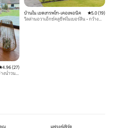
บ้านใน เขตเทรพโท-เคอเพอนิค
คะแนนเฉลี่ย 5.0 จาก 5,
5.0 (19)
วิลล่านอวาเอ็กซ์คลูซีฟในเบอร์ลิน • กว้าง
ขวางและอบอุ่น
คะแนนเฉลี่ย 4.96 จาก 5, 27 รีวิว
4.96 (27)
างน้ำวน |
โลญ
แฟรงค์เฟิร์ต