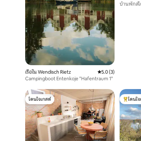
บ้านพักส
เรือใน Wendisch Rietz
คะแนนเฉลี่ย 5.0 จาก 5
5.0 (3)
Campingboot Entenkoje "Hafentraum 1"
โดนใจเกสต์
โดนใจ
โดนใจเกสต์
โดนใจเกสต