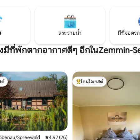
 5 ดาวที่สดชื่น ห้องพักที่
พิพิธภัณฑ์เมืองและทะเลสาบใกล้ๆ เน็
้เป็นรังไหมแห่งนี้ยังมีฝักบัว
ลิกซ์เชื่อมต่อกับภาพยนตร์ที่คุณเ
รนชาวเวอร์ พื้นที่นั่งเล่นสบาย ๆ
สถานที่พักผ่อนหย่อนใจและมีคว
นาดเล็ก และเตียงคิงไซส์สุดหรู
สร้างสรรค์และเชื่อมโยงกันอีกครั้ง
ิม:
มากมาย
i
สระว่ายน้ำ
มีที่จอดรถ
ังมีที่พักตากอากาศดีๆ อีกในZemmin-S
ต์
โดนใจเกสต์
ต์
โดนใจเกสต์ที่สุด
übbenau/Spreewald
คะแนนเฉลี่ย 4.97 จาก 5, 76 รีวิว
4.97 (76)