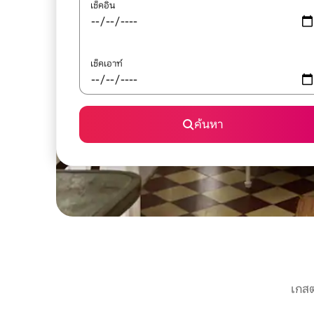
เช็คอิน
เช็คเอาท์
ค้นหา
เกสต