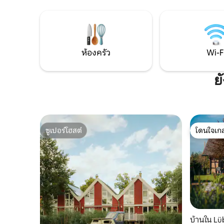
ผู้ที่ชื่นชอบความสวยงาม เพลิดเพลินไปกับ
ประสบการณ์
การพักผ่อนในบ้านพักตากอากาศอัน
ออกแบบมาให
งดงามของเรา ผ่อนคลาย พักผ่อน และสูด
อาบน้ำแบบเ
ลมหายใจลึกๆ ห้องซาวน่าของเราเป็น
ห้องครัวข
โอเอซิสแห่งความเป็นอยู่ที่ดีอย่างแท้จริง
อ่านเพิ่มเต
และมีเตาผิงและพื้นที่พักผ่อนที่อบอุ่น คุณ
ห้องครัว
Wi-F
สามารถเพิ่มบริการนี้ได้เป็นรายวันโดยมีค่า
ธรรมเนียมเพิ่มเติม
ย
ซูเปอร์โฮสต์
โดนใจเกส
ซูเปอร์โฮสต์
โดนใจเกส
บ้านใน L