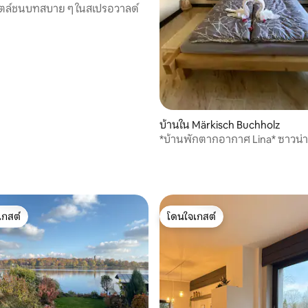
ไตล์ชนบทสบาย ๆ ในสเปรอวาลด์
บ้านใน Märkisch Buchholz
*บ้านพักตากอากาศ Lina* ซาวน่า
ธรรมชาติ หมู่เกาะเขตร้อน
, 3 รีวิว
เกสต์
โดนใจเกสต์
์ที่สุด
โดนใจเกสต์