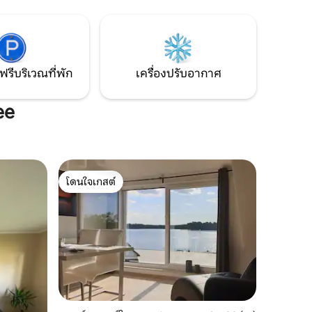
คุณสามารถใช้บริการซักรีดส่วนกลางได้ตาม
ตฟ
ต้องการ คำแถลงการณ์ปฏิเสธความรับผิด
ลือกได้
ชอบ: อพาร์ทเมนท์ในรูปอาจไม่ใช่อพาร์ทเม
ามคิด
นท์ที่คุณพัก
.... และอีก
ฟรีบริเวณที่พัก
เครื่องปรับอากาศ
ee
โดนใจเกสต์
โดนใจเกสต์