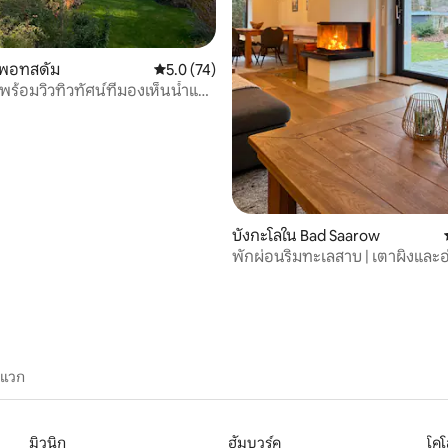
52 รีวิว
 พอทสดัม
คะแนนเฉลี่ย 5.0 จาก 5, 74 รีวิว
5.0 (74)
พร้อมวิวทิวทัศน์ที่มองเห็นน้ำและ
บังกะโลใน Bad Saarow
พักผ่อนริมทะเลสาบ | เตาผิงและอ่
ใกล้เบอร์ลิน
ะแวก
มิวนิก
ฮัมบวร์ค
โค