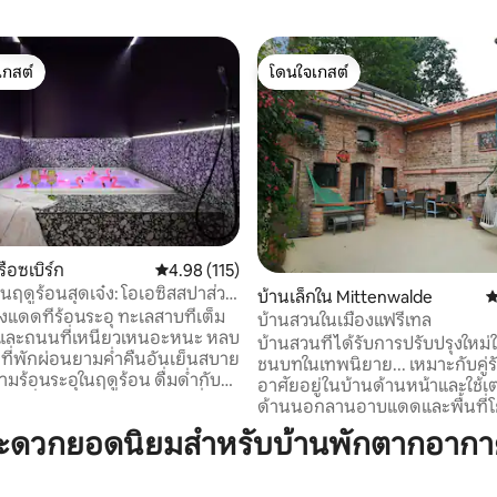
เกสต์
โดนใจเกสต์
์ที่สุด
โดนใจเกสต์
รือซเบิร์ก
คะแนนเฉลี่ย 4.98 จาก 5, 115 รีวิว
4.98 (115)
นฤดูร้อนสุดเจ๋ง: โอเอซิสสปาส่วน
บ้านเล็กใน Mittenwalde
ค
26 รีวิว
์เบิร์ก
แดดที่ร้อนระอุ ทะเลสาบที่เต็ม
บ้านสวนในเมืองแฟรี่เทล
ำ และถนนที่เหนียวเหนอะหนะ หลบ
บ้านสวนที่ได้รับการปรับปรุงใหม่
านที่พักผ่อนยามค่ำคืนอันเย็นสบาย
ชนบทในเทพนิยาย... เหมาะกับคู่รัก
ามร้อนระอุในฤดูร้อน ดื่มด่ำกับ
อาศัยอยู่ในบ้านด้านหน้าและใช้เต
เย็นฉ่ำและเป็นฟองในจากุซซี่ส่วน
ด้านนอกลานอาบแดดและพื้นที่โ
x1.80 ม. ของคุณ พื้นที่ 75
กัน ทางเข้าด้านข้างช่วยให้เข้าถึ
สะดวกยอดนิยมสำหรับบ้านพักตากอาก
ป็นส่วนตัวอย่างแท้จริงรอคุณอยู่
ที่จอดรถริมถนนและซูเปอร์มาร์เก
ันแสง พร้อมแสงแอมเบียนท์ เงา
ได้ใน 10 นาที เดิน 2 นาทีถึงร้าน
ครื่องดื่มเย็นๆ ที่มอบ
นักเคมีและธนาคาร ธรรมชาติมา