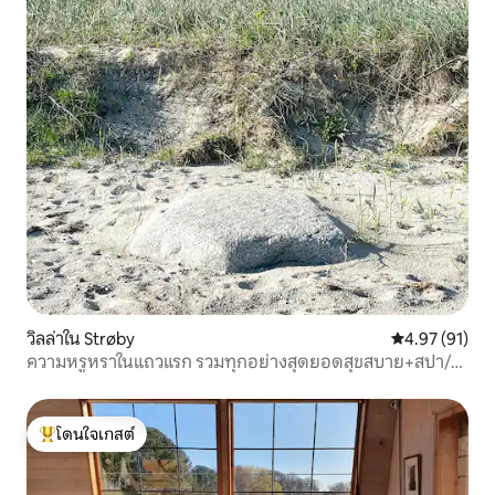
วิลล่าใน Strøby
คะแนนเฉลี่ย 4.
4.97 (91)
ความหรูหราในแถวแรก รวมทุกอย่างสุดยอดสุขสบาย+สปา/
ป่า
โดนใจเกสต์
โดนใจเกสต์ที่สุด