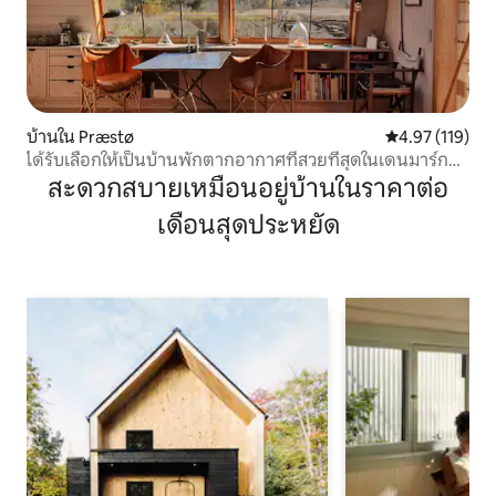
บ้านใน Præstø
คะแนนเฉลี่ย 4.9
4.97 (119)
ได้รับเลือกให้เป็นบ้านพักตากอากาศที่สวยที่สุดในเดนมาร์ก
ประจำปี 2014
สะดวกสบายเหมือนอยู่บ้านในราคาต่อ
เดือนสุดประหยัด