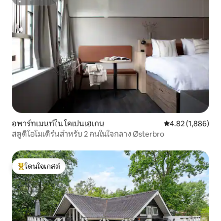
ซูเปอร์โฮสต์
อพาร์ทเมนท์ใน โคเปนเฮเกน
คะแนนเฉลี่ย 4.82 
4.82 (1,886)
สตูดิโอโมเดิร์นสำหรับ 2 คนในใจกลาง Østerbro
โดนใจเกสต์
โดนใจเกสต์ที่สุด