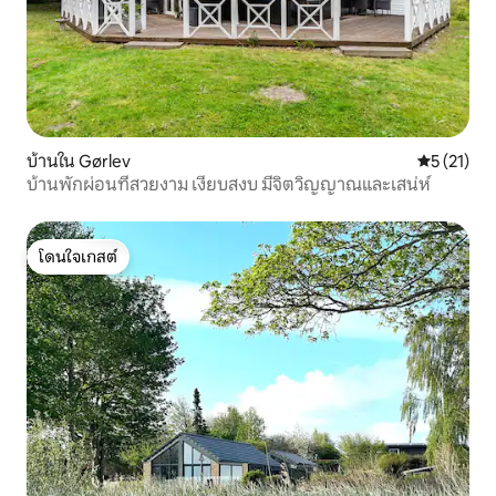
บ้านใน Gørlev
คะแนนเฉลี่ย
5 (21)
บ้านพักผ่อนที่สวยงาม เงียบสงบ มีจิตวิญญาณและเสน่ห์
โดนใจเกสต์
โดนใจเกสต์