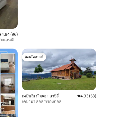
คะแนนเฉลี่ย 4.84 จาก 5, 96 รีวิว
4.84 (96)
กับแอนติกั
โดนใจเกสต์
โดนใจเกสต์
เคบินใน กัวเตมาลาซิตี้
คะแนนเฉลี่ย 4.93 จาก 5,
4.93 (58)
เคบานา ลอส ทรองกอส