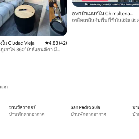
อพาร์ทเมนท์ใน Chimaltenang
o
เพลิดเพลินกับพื้นที่ที่ทันสมัย 
และปลอดภัย
องใน Ciudad Vieja
คะแนนเฉลี่ย 4.83 จาก 5, 42 รีวิว
4.83 (42)
ิวภูเขาไฟ 360° ใกล้แอนติกา มี
ับอากาศ
ะแวก
ซานซัลวาดอร์
San Pedro Sula
ซา
บ้านพักตากอากาศ
บ้านพักตากอากาศ
บ้