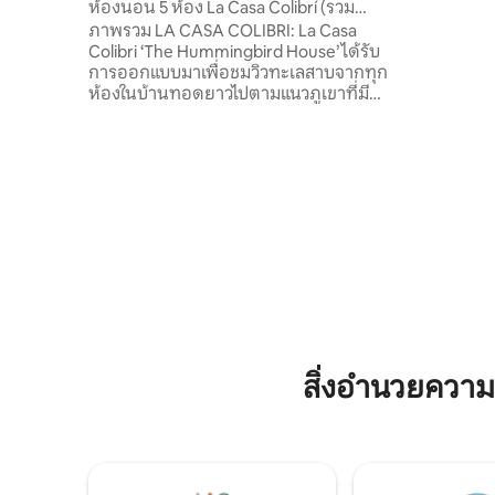
ó
ห้องนอน 5 ห้อง La Casa Colibrí (รวม
ใจกลางเมื
อาหารเช้า)
ภาพรวม LA CASA COLIBRI: La Casa
ปลายทางย
Colibri ‘The Hummingbird House’ ได้รับ
ได้อย่างง
การออกแบบมาเพื่อชมวิวทะเลสาบจากทุก
ปัน และซ
ห้องในบ้านทอดยาวไปตามแนวภูเขาที่มี
มเช (35 นา
กรอบกระจกจำนวนมากในวิวพาโนรามาของ
ทะเลสาบอาต
ทะเลสาบ Atitlan และภูเขาไฟทรงกรวยโดย
รอบอย่างสมบูรณ์แบบ รายละเอียด: La
Casa Colibri ‘The Hummingbird House’ ได้
รับการออกแบบมาเพื่อชมวิวทะเลสาบจาก
ทุกห้องในบ้านทอดยาวไปตามภูเขาที่มี
กรอบกระจกจำนวนมากในวิวพาโนรามาของ
ทะเลสาบ Atitlan และภูเขาไฟทรงกรวยโดย
รอบอย่างสมบูรณ์แบบ ที่ความสูงประมาณ
5200 ฟุตจากระดับน้ำทะเลบริเวณทะเลสาบ
Atitlan มีสภาพอากาศเหมือนฤดูใบไม้ผลิต
ลอดทั้งปี (70 ถึง 80s ในช่วงกลางวันและ 60s
ในเวลากลางคืน) แม้ว่าอุณหภูมิจะค่อนข้าง
สิ่งอำนวยควา
คงที่ตลอดทั้งปีสภาพอากาศจะมีสองฤดูที่
โดดเด่น: ฤดูฝน (พฤษภาคมถึงตุลาคม) และ
ฤดูแล้ง (พฤศจิกายนถึงเมษายน) ในช่วงฤดู
ฝนภูเขาและภูเขาไฟรอบๆทะเลสาบจะเขียว
ขจี ช่วงเช้าโดยทั่วไปจะใสในขณะที่ช่วงบ่าย
นำการอาบน้ำที่งดงามซึ่งเป็นภาพที่เห็น