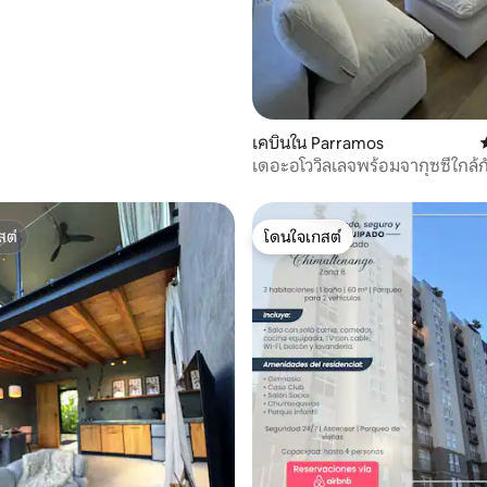
เคบินใน Parramos
เดอะอโววิลเลจพร้อมจากุซซี่ใกล้
ววิลล่า 1
สต์
โดนใจเกสต์
สต์
โดนใจเกสต์
44 รีวิว