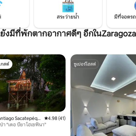
พักผ่อนในค่ำคืนที่เงียบสงบและ
สำหรับคู่รัก ที่พักที่มีเอกลักษณ์แ
ผสานความหรูหราภายในอาคารเข
i
สระว่ายน้ำ
มีที่จอดรถ
ความสุขภายนอกอาคาร
ยังมีที่พักตากอากาศดีๆ อีกในZaragoza
เกสต์
ซูเปอร์โฮสต์
์ที่สุด
ซูเปอร์โฮสต์
 21 รีวิว
antiago Sacatepéqu
คะแนนเฉลี่ย 4.98 จาก 5, 41 รีวิว
4.98 (41)
นป่า “เดอ บียา โฮเซฟินา”