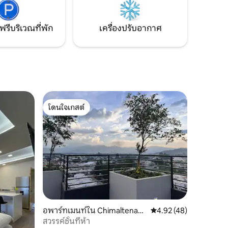
โรแมนติก
ห่งนี้ผสม
้ากับ
ฟรีบริเวณที่พัก
เครื่องปรับอากาศ
โดนใจเกสต์
โดนใจเกสต์
อพาร์ทเมนท์ใน Chimaltenang
คะแนนเฉลี่ย 4.92 จาก 5,
4.92 (48)
o
สวรรค์ชั้นที่ห้า