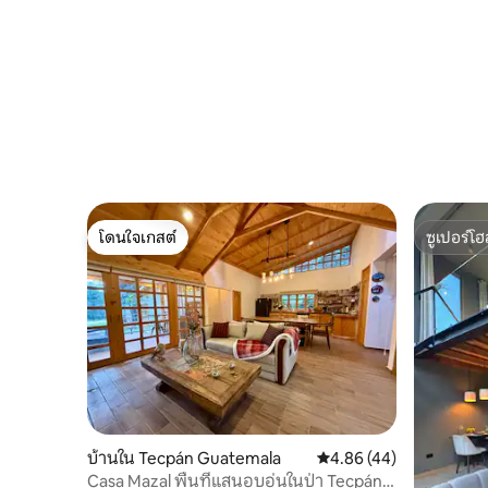
โดนใจเกสต์
ซูเปอร์โฮ
โดนใจเกสต์
ซูเปอร์โฮ
บ้านใน Tecpán Guatemala
คะแนนเฉลี่ย 4.86 จาก 5, 
4.86 (44)
Casa Mazal พื้นที่แสนอบอุ่นในป่า Tecpán