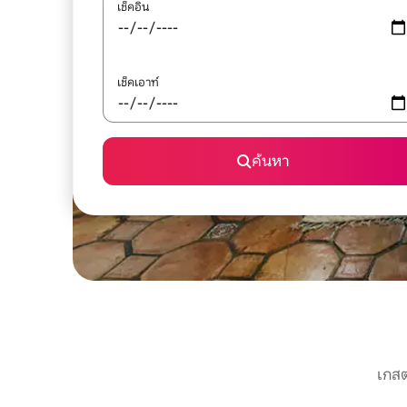
เช็คอิน
เช็คเอาท์
ค้นหา
เกสต