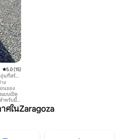
แบบบนทะเลสาบ เพียงไม่กี่นาทีจากเมืองมี
เสน่ห์ซานอันโตนิโอ ปาโลโป ที่นี่เป็นจุดที่
เหมาะสำหรับการเพลิดเพลินกับธรรมชาติ
ความสงบ และพระอาทิตย์ตกที่น่าจดจำ
คะแนนเฉลี่ย 5.0 จาก 5, 15 รีวิว
5.0 (15)
ุ่นที่สร้าง
่าง
ผ่อนของ
งแบบเปิด
สำหรับมื้อ
ย่างมี
กาศในZaragoza
นหลังบ้าน
็บของกลาง
ลงโฉมเป็น
ดกิจกรรม
อน ๆ หรือ