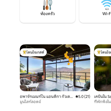
ขณะที่พวกเขากลิ้งอยู่เหนือทะเลสาบ ในช่วง
ฤดูแล้งเป็นเรื่องยากที่จะได้รับการตกตะ
ห้องครัว
Wi-F
กอนใดๆ La Casa Colibri มีห้องพักหรูหรา 5
ห้องแต่ละห้องมีอ่างอาบน้ำในตัว ห้องพัก 4
ห้องมีระเบียงกว้างขวางมองเห็นทะเลสาบ
ห้องพัก 2 ห้องมีอ่างแช่น้ำลึกพร้อมฝักบัว
แยกต่างหาก
โดนใจเกสต์
โดนใจ
โดนใจเกสต์ที่สุด
โดนใจเกสต
อพาร์ทเมนท์ใน แอนติกา กัวเตม
คะแนนเฉลี่ย 5.0 จาก 5,
5.0 (21)
เคบินใน S
าลา
ez
มูนไลท์ลอดจ์
ที่พักพิงใ