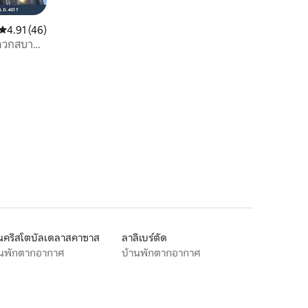
คะแนนเฉลี่ย 4.91 จาก 5, 46 รีวิว
4.91 (46)
สะดวกสบาย
นคริสโตบัลเดลาสคาซาส
ลาลิเบร์ตัด
านพักตากอากาศ
บ้านพักตากอากาศ