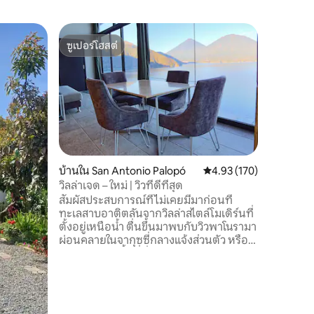
เคบินใน S
ซูเปอร์โฮสต์
โดนใจ
as
คาบานา ฮา
ซูเปอร์โฮสต์
โดนใจเกส
อันติกา
คาบานา ฮ
ติกที่ล้อ
แอนติกัวกั
กันเองแล
จากสิ่งร
ช่วงเวลาพิเศษ 🌙 สิ่งที่คุณจ
ซี่ส่วนตัวพ
พร้อมไฟสีอบอุ่น • ห้อง
บ้านใน San Antonio Palopó
คะแนนเฉลี่ย 4.93 จาก 5, 
4.93 (170)
ห้อง • ห้องครัวที่มีอุปกรณ์ครบครัน • วิวสวย
วิลล่าเจด – ใหม่ | วิวที่ดีที่สุด
สะดุดตา 💛 เหมาะสำหรับ คู่รัก ครอบครัว
สัมผัสประสบการณ์ที่ไม่เคยมีมาก่อนที่
ขนาดเล็ก
ทะเลสาบอาติตลันจากวิลล่าสไตล์โมเดิร์นที่
แมนติก แล
ตั้งอยู่เหนือน้ำ ตื่นขึ้นมาพบกับวิวพาโนรามา
เอกลักษณ
ผ่อนคลายในจากุซซี่กลางแจ้งส่วนตัว หรือ
ผ่อนคลายในพื้นที่นั่งเล่นกลางแจ้งใต้แสง
ดาว ด้วยห้องครัวที่มีอุปกรณ์ครบครัน เตียง
คิงไซส์ เครื่องปรับอากาศ และ Wi-Fi ที่
รวดเร็ว ที่พักผ่อนที่เงียบสงบแห่งนี้มีทุกสิ่งที่
คุณต้องการสำหรับการเข้าพักที่สมบูรณ์