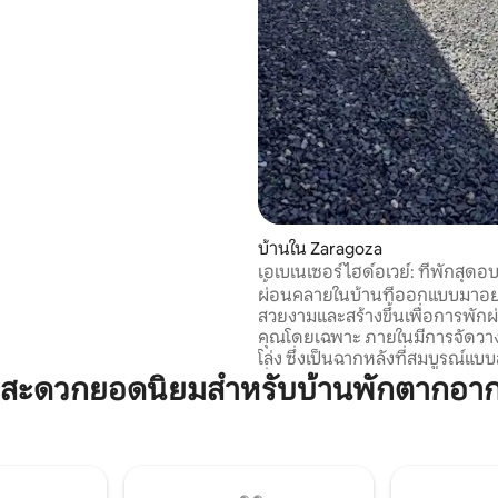
องทำให้เดินทางไปยังจุดหมาย
อดนิยมบางแห่งของกัวเตมาลา
่ายดาย: แอนติกัวกัวเตมาลา, เทค
ากปรักหักพังของชาวมายาในอิกซิ
ที), กัวเตมาลาซิตี (50 นาที) และ
ิตลัน (1.5 ชั่วโมง)
บ้านใน Zaragoza
เอเบเนเซอร์ไฮด์อเวย์: ที่พักสุดอบอ
ขึ้นด้วยมือ
ผ่อนคลายในบ้านที่ออกแบบมาอย
สวยงามและสร้างขึ้นเพื่อการพัก
คุณโดยเฉพาะ ภายในมีการจัดวา
โล่ง ซึ่งเป็นฉากหลังที่สมบูรณ์แบบ
ค่ำแบบเป็นส่วนตัวและการพูดคุยอ
มสะดวกยอดนิยมสำหรับบ้านพักตากอา
ชีวิตชีวากับเพื่อน ๆ ก้าวเข้าสู่สว
เพื่อสำรวจจุดเด่นของเรา: โรงเก
แจ้งที่ออกแบบมาเป็นพิเศษซึ่งแป
เลานจ์ที่เงียบสงบ ไม่ว่าคุณจะจั
ค่ำคืนที่น่าจดจำใต้ดวงดาวกับเพื่