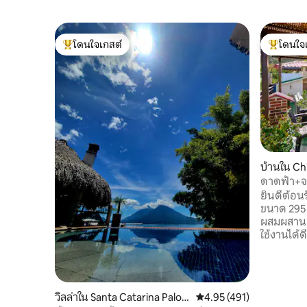
โดนใจเกสต์
โดนใจ
โดนใจเกสต์ที่สุด
โดนใจเกสต
บ้านใน C
ดาดฟ้า+จาก
ใกล้กับอัน
ยินดีต้อนรับสู
ขนาด 295 
ผสมผสานส
ใช้งานได้
หยุดสุดสั
การเดินทา
ดิจิทัล ร้านอาหาร ศูนย์การค้า และซูเปอร์
มาร์เก็ตอย
วิลล่าใน Santa Catarina Palop
คะแนนเฉลี่ย 4.95 จาก 5, 
4.95 (491)
การเข้าพัก