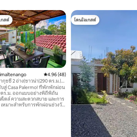
เกสต์
โดนใจเกสต์
์ที่สุด
โดนใจเกสต์
himaltenango
คะแนนเฉลี่ย 4.96 จาก 5, 48 รีวิว
4.96 (48)
ุซซี่ 2 อ่าง|ซาวน่า|290 ตร.ม.|
ตีกัวอาติตลัน
่ Casa Palermo! ที่พักพักผ่อน
ตร.ม. ออกแบบอย่างพิถีพิถัน
ไตล์ ความสะดวกสบาย และการ
ดี เหมาะสำหรับการพักผ่อนช่วงวัน
ปดาห์ การเดินทางกับครอบครัว
งเพื่อธุรกิจ และนักเดินทาง
ู่ห่างออกไปเพียงไม่กี่ก้าว ทำให้
491 รีวิว
ของคุณสะดวกมากขึ้น ทำเล