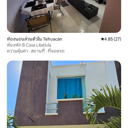
ห้องนอนส่วนตัวใน Tehuacán
คะแนนเฉลี่ย 4.
4.85 (27)
ห้องพัก B Casa Libélula
ความคุ้มค่า
·
สถานที่
·
ที่จอดรถ