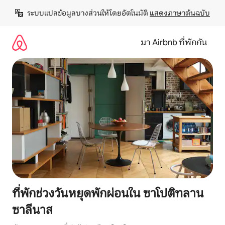
ข้าม
ระบบแปลข้อมูลบางส่วนให้โดยอัตโนมัติ 
แสดงภาษาต้นฉบับ
ไป
ยัง
เนื้อหา
มา Airbnb ที่พักกัน
ที่พักช่วงวันหยุดพักผ่อนใน ซาโปติทลาน
ซาลีนาส