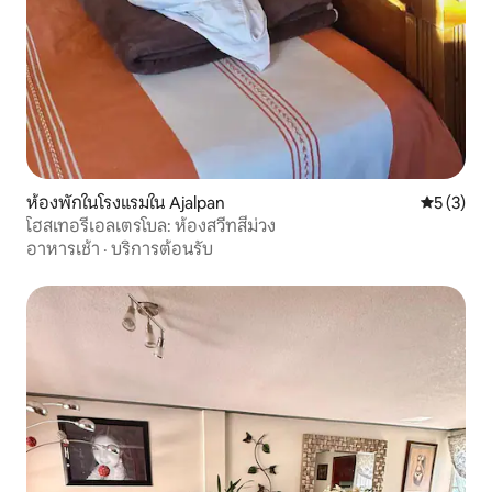
ห้องพักในโรงแรมใน Ajalpan
คะแนนเฉลี่
5 (3)
โฮสเทอรีเอลเตรโบล: ห้องสวีทสีม่วง
อาหารเช้า
·
บริการต้อนรับ