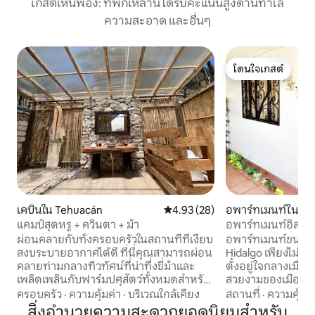
เกสต์เห็นพ้อง: ที่พักเหล่านี้ได้รับคะแนนสูงด้านทำเล
ความสะอาด และอื่นๆ
โดนใจเกสต์
โดนใจเกสต์
เคบินใน Tehuacán
คะแนนเฉลี่ย 4.93 จาก 5, 28 รีวิว
4.93 (28)
อพาร์ทเมนท์ใน เทฮั
ทร
แคมป์สุดหรู + ควินตา + ม้า
อพาร์ทเมนท์อิสระใ
ผ่อนคลายกับทั้งครอบครัวในสถานที่ที่เงียบ
อพาร์ทเมนท์ขนาดเล
สงบระบายอากาศได้ดี ที่นี่คุณสามารถผ่อน
Hidalgo เพียงไม่กี่ข
คลายท่ามกลางทิวทัศน์ที่น่าทึ่งขี่ม้าและ
ตั้งอยู่ใจกลางเมือ
เพลิดเพลินกับฟาร์มปศุสัตว์ทั้งหมดสำหรับ
สวยงามของเมือง T
คุณ เพลิดเพลินไปกับความงามตาม
ช่วงตึก เหมาะสำหรับ
ครอบครัว
·
ความคุ้มค่า
·
บริเวณใกล้เคียง
สถานที่
·
ความคุ้มค่
ธรรมชาติของสถานที่ในขณะที่สัมผัสกับการ
ใจกลางเมือง ควา
สิ่งอำนวยความสะดวกยอดนิยมสำหรับ