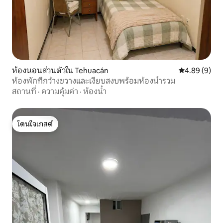
ห้องนอนส่วนตัวใน Tehuacán
คะแนนเฉลี่ย 4
4.89 (9)
ห้องพักที่กว้างขวางและเงียบสงบพร้อมห้องน้ำรวม
สถานที่
·
ความคุ้มค่า
·
ห้องน้ำ
โดนใจเกสต์
โดนใจเกสต์