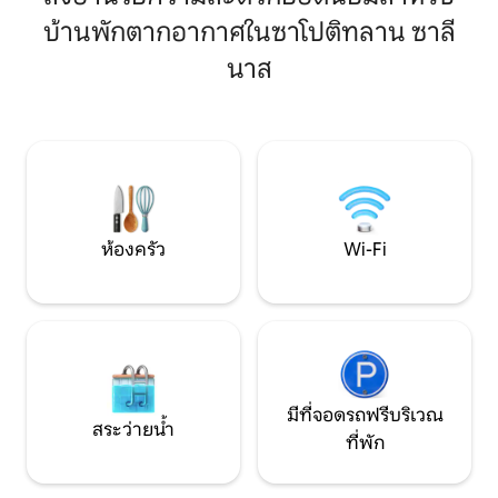
พักผ่อนที่ไม่เหมือนใครในสภาพแวดล้อมที่
สบาย ความสะอาด แ
บ้านพักตากอากาศในซาโปติทลาน ซาลี
ปลอดภัยและเป็นมิตร เรามีอาหารค่ำแบบ
อำนวยความสะดวกค
กำหนดเองหรือประสบการณ์อาหารที่น่า
ชั้น 1 ไม่มีที่จอดรถ เวลาเช็คอินช้าที่สุดคือ
นาส
ตื่นตาตื่นใจจากภูมิภาคถามเกี่ยวกับตัว
22:00 น. เรายินดีให้
เลือกเหล่านี้ต่อไป เราขอแนะนำให้นำรองเท้า
กฎและเงื่อนไขก่อ
ที่สวมใส่สบาย (รองเท้าบูทหรือเทนนิส) มา
ด้วย
ห้องครัว
Wi-Fi
มีที่จอดรถฟรีบริเวณ
สระว่ายน้ำ
ที่พัก