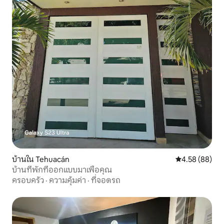
บ้านใน Tehuacán
คะแนนเฉลี่ย 4.
4.58 (88)
บ้านที่พักที่ออกแบบมาเพื่อคุณ
ครอบครัว
·
ความคุ้มค่า
·
ที่จอดรถ