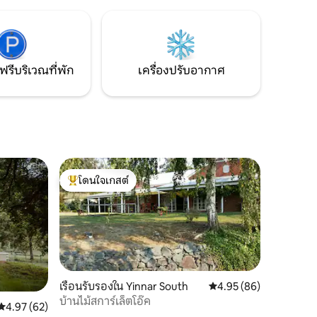
ยม เพียง 5
คอยสังเกตดูโคอาลา วัลลาบี หรือไลร์เบิร์ด
a ซึ่งมี
ทำพิซซ่าอบเตาไม้ด้วยตัวเอง (ขึ้นอยู่กับ
ำรวจ
ฤดูกาล) สำรวจอุทยานแห่งชาติท้องถิ่นหรือ
umburra'
ว่ายน้ำที่ชายหาดที่สวยงามและยังคงความ
เรา
เป็นธรรมชาติที่สุดของวิกตอเรีย
ฟรีบริเวณที่พัก
เครื่องปรับอากาศ
โดนใจเกสต์
โดนใจเกสต์ที่สุด
เรือนรับรองใน Yinnar South
คะแนนเฉลี่ย 4.95 จาก 5,
4.95 (86)
บ้านไม้สการ์เล็ตโอ๊ค
คะแนนเฉลี่ย 4.97 จาก 5, 62 รีวิว
4.97 (62)