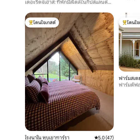
เดอะริดจ์เฮาส์: ที่พักมีสไตล์ในกิปส์แลนด์
และโรแมน
พร้อมวิว
โดนใจเกสต์
โดนใจ
โดนใจเกสต์ที่สุด
โดนใจเกสต
ฟาร์มสเตย
ฟาร์มดัฟเฟ
ดัฟเฟิลเบิ
โรงนาใน หุบเขาทาร์รา
คะแนนเฉลี่ย 5.0 จาก 5,
5.0 (47)