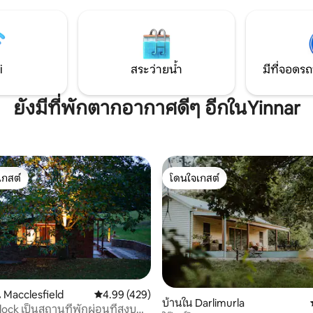
ห้องน้ำในตัวที่ตกแต่งอย่างมีรสนิ
้นที่ท้องถิ่น: 10 นาที
นาทีถึงเขตการปกครอง Korumburr
า 20 นาทีถึงร้านกาแฟมีร์บูนอร์ธ
คาเฟ่และร้านอาหารมากมายให้ส
เย็นกลับที่ง่ายไปยังวิลสันส์พรอม
ค้นหา 'Settlers Cottage at Kor
อุทยานแห่งชาติทาร์ราบัลก้า และ
บน YouTube เพื่อดูวิดีโอทัวร์ของ
ที่มีความสำคัญทางประวัติศาสตร์
i
สระว่ายน้ำ
มีที่จอดรถ
ยังมีที่พักตากอากาศดีๆ อีกในYinnar
เกสต์
โดนใจเกสต์
์ที่สุด
โดนใจเกสต์
 Macclesfield
คะแนนเฉลี่ย 4.99 จาก 5, 429 รีวิว
4.99 (429)
77 รีวิว
บ้านใน Darlimurla
lock เป็นสถานที่พักผ่อนที่สงบ