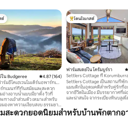
ต์
โดนใจเกสต์
ต์
โดนใจเกสต์ที่สุด
ฟาร์มสเตย์ใน โครัมบูร์รา
ค
Settlers Cottage ที่ Korumburr
11 รีวิว
ย์ใน Budgeree
คะแนนเฉลี่ย 4.87 จาก 5, 164 รีวิว
4.87 (164)
Settlers Cottage เป็นสถานที่พัก
ฟาร์มอีโคเฮเวนโมเดิร์นอพาร์ทเม
แมนติกในอุดมคติสำหรับคู่รักที่
พาร์ทเมนท์ที่ทันสมัยและสะดวก
จากชีวิตในเมือง มีบรรยากาศที่
อ่างอาบน้ำแบบมีขาตั้ง วิวที่
และน่าสนใจ จากระเบียงหินบลูสโตน คุณ
ะทางเข้าส่วนตัว เหมาะสำหรับ
สามารถผ่อนคลายและเพลิดเพลิน
กำลังมองหาความเงียบสงบ ธรรมชาติ
เหนือวิลสันส์พรอมพร้อมกับไวน์หร
ยืน: เราภูมิใจใน
ามสะดวกยอดนิยมสำหรับบ้านพักตากอ
และหนังสือหรืออาหารจานโปรด
ิตอย่างยั่งยืนด้วยพลังงานแสง
ห้องครัวอุปกรณ์ครบครันพร้อม
้ำฝน และมุ่งเน้นการพึ่งพาตนเอง
สะดวกสบายเหมือนอยู่บ้าน และ
ลผลิตของเราเองและบริจาคส่วน