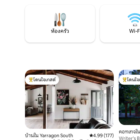
หน้าต่างและความเป็นส่วนตัวที่สมบูรณ์แบบ
เกินให้ชุมชนท้องถิ่น พื
วิลล่าที่ดึงดูดใจจะสร้างความประทับใจให้
ถึงบูลาร์ร
คู่รักทุกคู่ที่หลบหนีจากความต้องการด้าน
ทริปไปเช้า
ไลฟ์สไตล์ที่วุ่นวายทำให้มั่นใจได้ว่าจะได้พัก
บอว์บอว์ 
ผ่อนอย่างปราศจากความเครียดแม้แต่
วัลฮัลล่า
ห้องครัว
Wi-F
ความโรแมนติก!
โดนใจเกสต์
โดนใจ
โดนใจเกสต์ที่สุด
โดนใจเกสต
คอทเทจใน
บ้านใน Yarragon South
คะแนนเฉลี่ย 4.99 จาก 5, 1
4.99 (177)
Writer's B