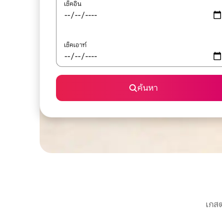
เช็คอิน
เช็คเอาท์
ค้นหา
เกสต