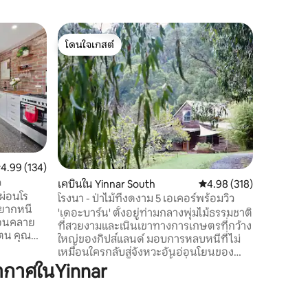
คอทเทจใ
โดนใจเกสต์
โดนใจเก
โคซี่ 3 เ
โดนใจเกสต์
โดนใจเก
ยาร์ราก
สถานที่พั
เหมาะสำหร
ที่พักในบร
นาทีก็ถึง
รื่นรมย์ขอ
ของคุณในการสำรวจ 
ยอดเยี่ย
วินเทจ! ส
ะแนนเฉลี่ย 4.99 จาก 5, 134 รีวิว
4.99 (134)
ใหญ่เป็นจ
a
เคบินใน Yinnar South
คะแนนเฉลี่ย 4.98 จาก 5, 
4.98 (318)
ตัวอยู่ 
ผ่อนโร
เพื่อนบ้
โรงนา - ป่าไม้ที่งดงาม 5 เอเคอร์พร้อมวิว
อยากหนี
กลางแจ้งท
'เดอะบาร์น' ตั้งอยู่ท่ามกลางพุ่มไม้ธรรมชาติ
ผ่อนคลาย
ห่วงใยขอ
ที่สวยงามและเนินเขาทางการเกษตรที่กว้าง
ใหญ่ของกิปส์แลนด์ มอบการหลบหนีที่ไม่
กับวิว
เหมือนใครกลับสู่จังหวะอันอ่อนโยนของ
ือเบียร์
ธรรมชาติ ผ่อนคลายบนพื้นที่ 5 เอเคอร์ของ
ากาศในYinnar
ของคุณ
ป่าส่วนตัวพร้อมวิวหุบเขา ข้างใน ขอให้
ความ
เพลิดเพลินกับพื้นที่และเครื่องเรือนไม้ที่คัด
ห้องนอน/
สรรมาอย่างดี ดื่มด่ำกับวิวจากอ่างอาบน้ำ