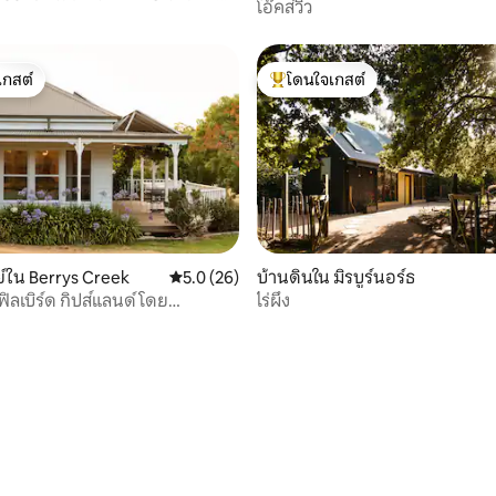
โอ๊คส์วิว
ติก
เกสต์
โดนใจเกสต์
์ที่สุด
โดนใจเกสต์ที่สุด
์ใน Berrys Creek
คะแนนเฉลี่ย 5.0 จาก 5, 26 รีวิว
5.0 (26)
บ้านดินใน มิรบูร์นอร์ธ
ิลเบิร์ด กิปส์แลนด์ โดย
ไร่ผึ้ง
ร์ดเกตอเวย์
 47 รีวิว