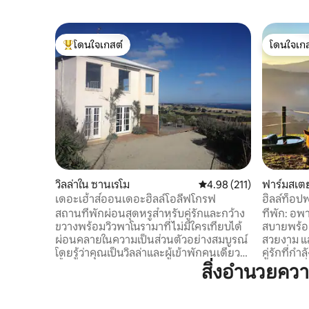
โดนใจเกสต์
โดนใจเกส
โดนใจเกสต์ที่สุด
โดนใจเกส
วิลล่าใน ซานเรโม
คะแนนเฉลี่ย 4.98 จาก 5, 2
4.98 (211)
ฟาร์มสเต
เดอะเฮ้าส์ออนเดอะฮิลล์โอลีฟโกรฟ
ฮิลล์ท็อป
นท์
สถานที่พักผ่อนสุดหรูสำหรับคู่รักและกว้าง
ที่พัก: อ
ขวางพร้อมวิวพาโนรามาที่ไม่มีใครเทียบได้
สบายพร้อม
ผ่อนคลายในความเป็นส่วนตัวอย่างสมบูรณ์
สวยงาม แล
โดยรู้ว่าคุณเป็นวิลล่าและผู้เข้าพักคนเดียวที่
คู่รักที่
ตั้งอยู่ท่ามกลางสวนมะกอกของเรา วิลล่า
และการเชื่อมต่อ ความยั่ง
สิ่งอำนวยคว
แห่งนี้ตั้งอยู่ภายในต้นมะกอกกว่า 1,000 ต้น
การใช้ชีว
มองเห็นเกาะฟิลลิปและอ่าวเวสเทิร์นพอร์ต
อาทิตย์ น
และอื่นๆไปยังคาบสมุทร ด้วยวิวจากทุก
เราปลูกผ