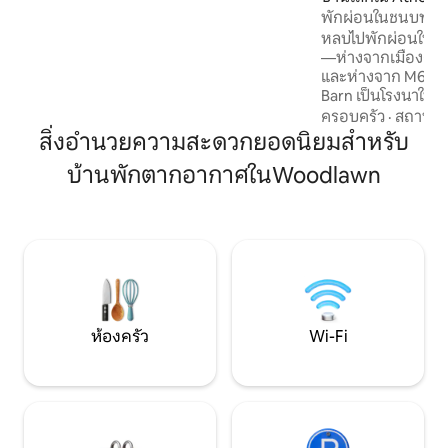
เติมความสดชื่นในห้องน้ำในตัวที่ทันสมัย
พักผ่อนในชนบทกัลเ
พร้อมผ้าเช็ดตัวและฝักบัวอาบน้ำเพื่อฟื้นฟู
หลบไปพักผ่อนในสว
ร่างกาย
—ห่างจากเมืองกัลเ
และห่างจาก M6 เพียงไม่กี
Barn เป็นโรงนาในฟา
ได้รับการบูรณะอย่าง
ครอบครัว
·
สถานที่
ที่สุดของทั้งสองโลก: 
สิ่งอำนวยความสะดวกยอดนิยมสำหรับ
ชีวาได้อย่างรวดเร็
บ้านพักตากอากาศในWoodlawn
สถานที่พักผ่อนอั
เวลากลางคืน กล่องอาหารเช้าส่งถึงหน้า
ประตูบ้านของคุณใ
กับการเดินชมฟาร์มอิ
ฐานที่สมบูรณ์แบบ
แอตแลนติกเวย์ คอ
เฮอร์โดยไม่มีการจ
ห้องครัว
Wi-Fi