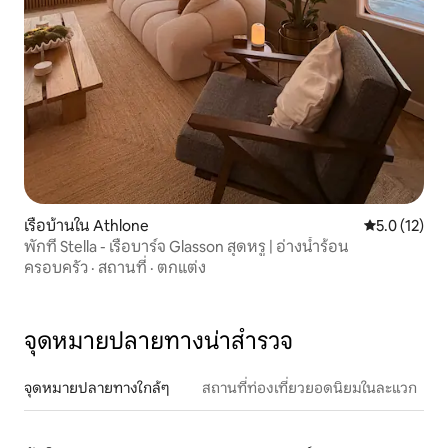
เรือบ้านใน Athlone
คะแนนเฉลี่ย 5
5.0 (12)
พักที่ Stella - เรือบาร์จ Glasson สุดหรู | อ่างน้ำร้อน
ครอบครัว
·
สถานที่
·
ตกแต่ง
จุดหมายปลายทางน่าสำรวจ
จุดหมายปลายทางใกล้ๆ
สถานที่ท่องเที่ยวยอดนิยมในละแวก