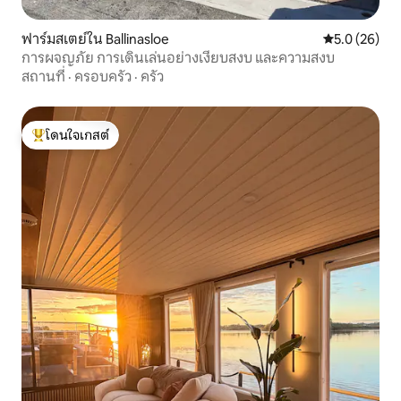
ฟาร์มสเตย์ใน Ballinasloe
คะแนนเฉลี่ย 5
5.0 (26)
การผจญภัย การเดินเล่นอย่างเงียบสงบ และความสงบ
สถานที่
·
ครอบครัว
·
ครัว
โดนใจเกสต์
โดนใจเกสต์ที่สุด