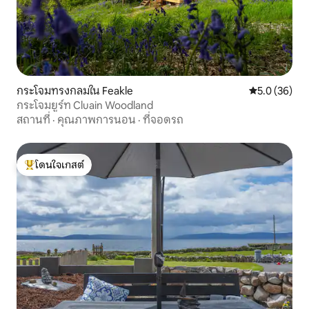
กระโจมทรงกลมใน Feakle
คะแนนเฉลี่ย 5
5.0 (36)
กระโจมยูร์ท Cluain Woodland
สถานที่
·
คุณภาพการนอน
·
ที่จอดรถ
โดนใจเกสต์
โดนใจเกสต์ที่สุด