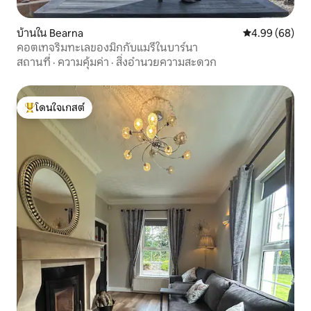
บ้านใน Bearna
คะแนนเฉลี่ย 4.9
4.99 (68)
คอตเทจริมทะเลของมิกกับแมรี่ในบาร์นา
สถานที่
·
ความคุ้มค่า
·
สิ่งอำนวยความสะดวก
โดนใจเกสต์
โดนใจเกสต์ที่สุด