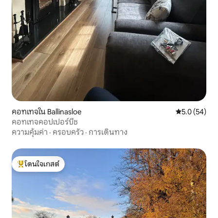
คอทเทจใน Ballinasloe
คะแนนเฉลี่ย 5
5.0 (54)
คอทเทจคอปเปอร์บีช
ความคุ้มค่า
·
ครอบครัว
·
การเดินทาง
โดนใจเกสต์
โดนใจเกสต์ที่สุด