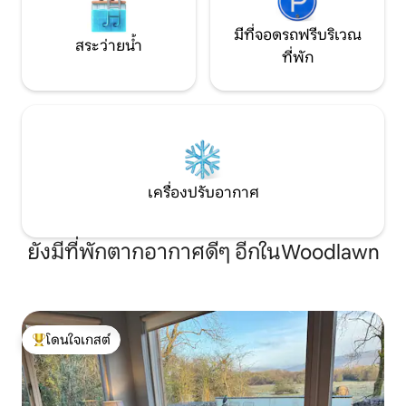
มีที่จอดรถฟรีบริเวณ
สระว่ายน้ำ
ที่พัก
เครื่องปรับอากาศ
ยังมีที่พักตากอากาศดีๆ อีกในWoodlawn
โดนใจเกสต์
โดนใจเกสต์ที่สุด