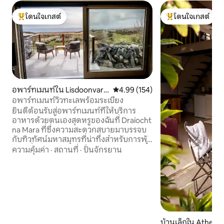
โดนใจเกสต์
โดนใจเกสต์
โดนใจเกสต์ที่สุด
โดนใจเกสต์ที่สุด
อพาร์ทเมนท์ใน Lisdoonvarn
คะแนนเฉลี่ย 4.99 จาก 5, 154 รีวิว
4.99 (154)
a
อพาร์ทเมนท์วิวทะเลพร้อมระเบียง
ยินดีต้อนรับสู่อพาร์ทเมนท์ที่ให้บริการ
อาหารด้วยตนเองสุดหรูของฉันที่ Draíocht
na Mara ที่ซึ่งความสะดวกสบายมาบรรจบ
กับทิวทัศน์มหาสมุทรที่น่าทึ่งสำหรับการพัก
ผ่อนที่น่าประทับใจ ฉันเรียกอพาร์ทเมนท์นี้
ความคุ้มค่า
·
สถานที่
·
ปั่นจักรยาน
ว่า 'An Tearmann' ซึ่งหมายถึงสถานที่
ศักดิ์สิทธิ์ ก้าวเข้าสู่ที่พักกว้างขวางที่
ออกแบบมาเพื่อตอบสนองทุกความ
ต้องการของคุณ ดื่มด่ำกับอ้อมกอดอัน
หรูหราของเตียงขนาดคิงไซส์หลังจาก
สำรวจมาทั้งวันซึ่งล้อมรอบด้วยความเงียบ
สงบของสถานที่ศักดิ์สิทธิ์ส่วนตัวของคุณ
บ้านเล็กใน Athenr