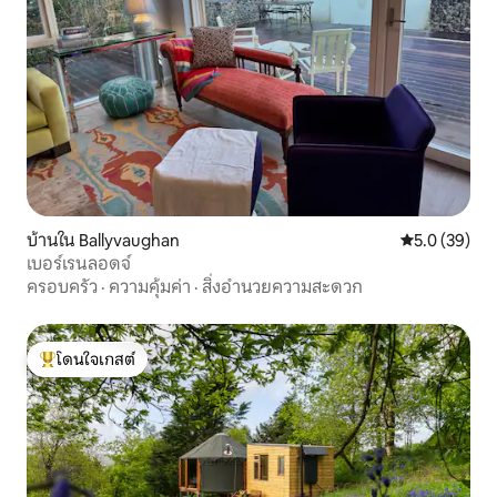
บ้านใน Ballyvaughan
คะแนนเฉลี่ย 5
5.0 (39)
เบอร์เรนลอดจ์
ครอบครัว
·
ความคุ้มค่า
·
สิ่งอำนวยความสะดวก
โดนใจเกสต์
โดนใจเกสต์ที่สุด