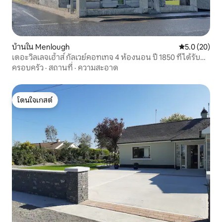
บ้านใน Menlough
คะแนนเฉลี่ย 5
5.0 (20)
เดอะวิลเลจเฮ้าส์ กัลเวย์คอทเทจ 4 ห้องนอน ปี 1850 ที่ได้รับ
การบูรณะใหม่
ครอบครัว
·
สถานที่
·
ความสะอาด
โดนใจเกสต์
โดนใจเกสต์