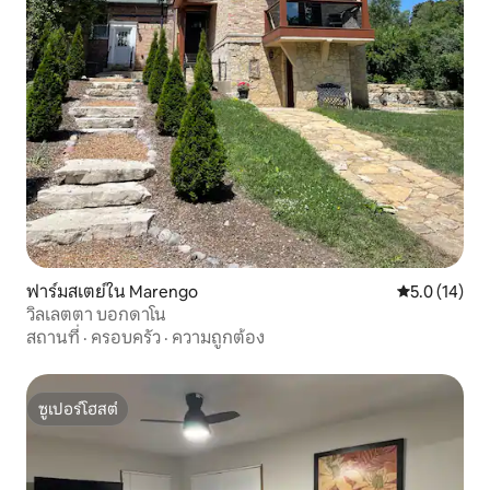
ฟาร์มสเตย์ใน Marengo
คะแนนเฉลี่ย 5
5.0 (14)
วิลเลตตา บอกดาโน
สถานที่
·
ครอบครัว
·
ความถูกต้อง
ซูเปอร์โฮสต์
ซูเปอร์โฮสต์