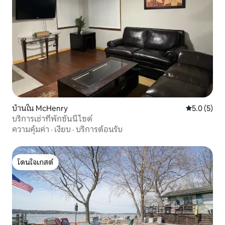
บ้านใน McHenry
คะแนนเฉลี่ย 
5.0 (5)
บริการเช่าที่พักซันนีไซด์
ความคุ้มค่า
·
เงียบ
·
บริการต้อนรับ
โดนใจเกสต์
โดนใจเกสต์