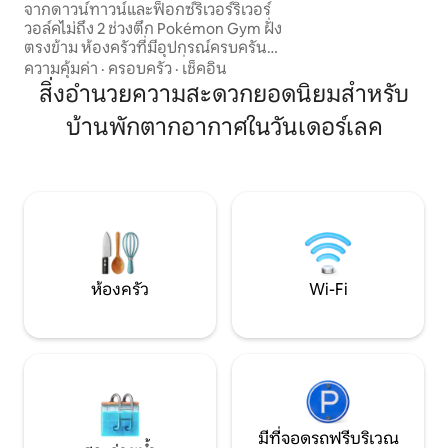
จากดาวน์ทาวน์และฟ็อกซ์ริเวอร์ริเวอร์
อย่างดีของเราเต็
วอล์คไม่ถึง 2 ช่วงตึก Pokémon Gym ฝั่ง
การเดินทางของเราแล
ตรงข้าม ห้องครัวที่มีอุปกรณ์ครบครัน
ท้องถิ่น มาต่ออายุต
หนังสือเกมของเล่นและสิ่งอำนวยความ
ความคุ้มค่า
·
ครอบครัว
·
เช็คอิน
ที่จะแชร์วูดสต็อกอ
สะดวกเพิ่มเติมเพื่อให้การเข้าพักของคุณดี
สิ่งอำนวยความสะดวกยอดนิยมสำหรับ
ยิ่งขึ้น 4:20 อนุญาตให้อยู่ในสวนหลังบ้าน
บ้านพักตากอากาศในวันเดอร์เลค
และไม่ได้อยู่ในมุมมองของผู้ที่อายุน้อยกว่า
21 ปี พื้นที่สูบบุหรี่ส่วนตัวอยู่ด้านหน้า ห่าง
จากอุทยานแห่งรัฐ 2 แห่งเพียงไม่กี่นาที
อุทยานแห่งหนึ่งมีท่าเรือ/ท่าคายัคฟรี
ท่าเรือหลายแห่ง บริการเช่าเรือ สนามกอล์ฟ
และความบันเทิงอื่นๆ อีกมากมาย ดูคู่มือนำ
เที่ยวของเบ็ตตี้เพื่อดูข้อมูลเพิ่มเติม
ห้องครัว
Wi-Fi
มีที่จอดรถฟรีบริเวณ