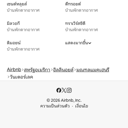
เซนต์หลุยส์
ดีทรอยต์
บ้านพักตากอากาศ
บ้านพักตากอากาศ
มิลวอกี
ทราเวิร์สซิตี
บ้านพักตากอากาศ
บ้านพักตากอากาศ
ดิมอยน์
แสดงมากขึ้น
บ้านพักตากอากาศ
Airbnb
สหรัฐอเมริกา
อิลลินอยส์
มณฑลแมคเฮนรี
วันเดอร์เลค
© 2026 Airbnb, Inc.
ความเป็นส่วนตัว
เงื่อนไข