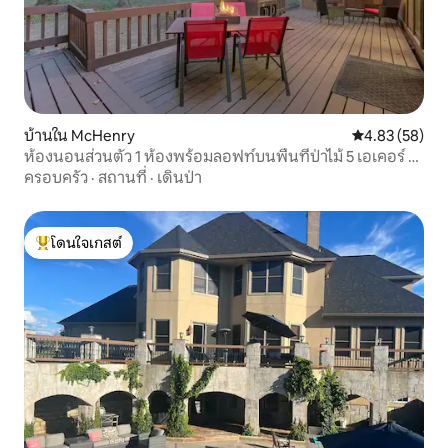
บ้านใน McHenry
คะแนนเฉลี่ย 4.
4.83 (58)
ห้องนอนส่วนตัว 1 ห้องพร้อมลอฟท์บนพื้นที่ป่าไม้ 5 เอเคอร์ +
ผนังหิน
ครอบครัว
·
สถานที่
·
เดินป่า
โดนใจเกสต์
โดนใจเกสต์ที่สุด