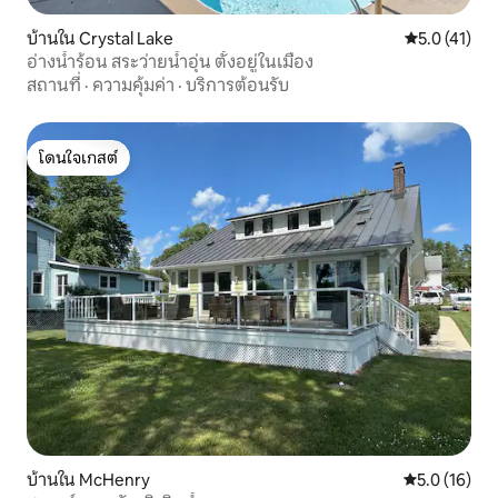
บ้านใน Crystal Lake
คะแนนเฉลี่ย 5
5.0 (41)
อ่างน้ำร้อน สระว่ายน้ำอุ่น ตั้งอยู่ในเมือง
สถานที่
·
ความคุ้มค่า
·
บริการต้อนรับ
โดนใจเกสต์
โดนใจเกสต์
บ้านใน McHenry
คะแนนเฉลี่ย 5
5.0 (16)