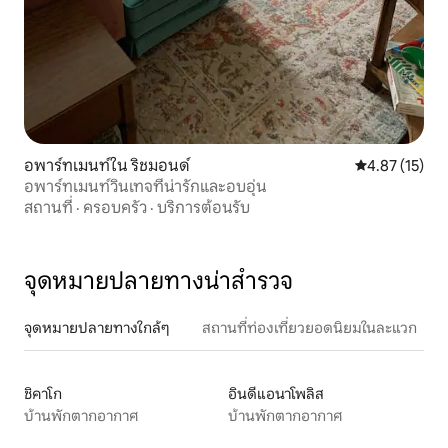
อพาร์ทเมนท์ใน ริชมอนด์
คะแนนเฉลี่ย 4.
4.87 (15)
อพาร์ทเมนท์วินเทจที่น่ารักและอบอุ่น
สถานที่
·
ครอบครัว
·
บริการต้อนรับ
จุดหมายปลายทางน่าสำรวจ
จุดหมายปลายทางใกล้ๆ
สถานที่ท่องเที่ยวยอดนิยมในละแวก
ชิคาโก
อินดีแอนาโพลิส
บ้านพักตากอากาศ
บ้านพักตากอากาศ