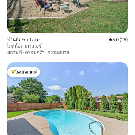
บ้านใน Fox Lake
คะแนนเฉลี่ย 5
5.0 (26)
ไมเนโอลามาเนอร์
สถานที่
·
ครอบครัว
·
ความสบาย
โดนใจเกสต์
โดนใจเกสต์ที่สุด