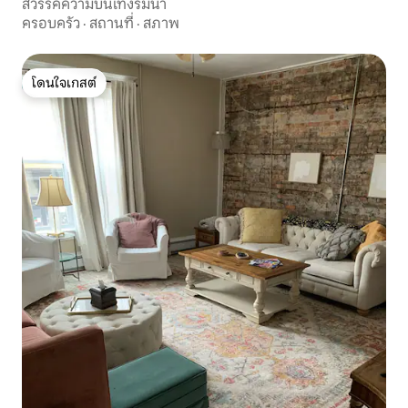
สวรรค์ความบันเทิงริมน้ำ
ครอบครัว
·
สถานที่
·
สภาพ
โดนใจเกสต์
โดนใจเกสต์