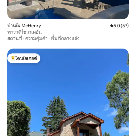
บ้านใน McHenry
คะแนนเฉลี่ย 5
5.0 (57)
พาราดีโซวาเคชั่น
สถานที่
·
ความคุ้มค่า
·
พื้นที่กลางแจ้ง
โดนใจเกสต์
โดนใจเกสต์ที่สุด