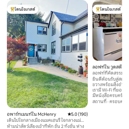
โดนใจเกสต์
โดนใจเกสต์
โดนใจเกสต์ที่สุด
โดนใจเกสต์ที่สุด
ลอฟท์ใน วูดสต๊อค
ลอฟท์ที่คัดสรรมาเ
วูดสต็อก
ยินดีต้อนรับสู่สถาน
ขวางพร้อมสิ่งอำน
เรามี Wi-Fi ที่ยอดเ
มีหนังสือครบครันเพ
เวลาที่ไม่ต้องเสียบปลั๊ก ใกล้กับ
สถานที่
·
ครอบครัว
ประวัติศาสตร์ (คุ
ภาพยนตร์เรื่อง G
อพาร์ทเมนท์ใน McHenry
คะแนนเฉลี่ย 5.0 จาก 5, 190 รีวิว
5.0 (190)
สามารถเดินไปยังร้
เดินไปใจกลางเมืองแมคเฮนรี่ ใจกลางแม่น้ำ
อาหารที่ไม่เหมือนใค
ฟ็อกซ์
ห้ามนำสัตว์เลี้ยงเข้าที่พัก ชั้น 2 ทั้งชั้น ห่าง
ตกแต่งตลอดกาลที่