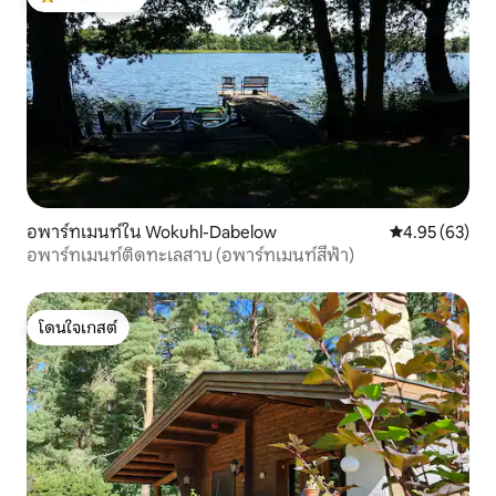
โดนใจเกสต์ที่สุด
อพาร์ทเมนท์ใน Wokuhl-Dabelow
คะแนนเฉลี่ย 4.
4.95 (63)
อพาร์ทเมนท์ติดทะเลสาบ (อพาร์ทเมนท์สีฟ้า)
โดนใจเกสต์
โดนใจเกสต์