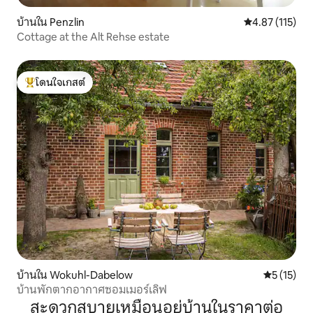
บ้านใน Penzlin
คะแนนเฉลี่ย 4.8
4.87 (115)
Cottage at the Alt Rehse estate
โดนใจเกสต์
โดนใจเกสต์ที่สุด
บ้านใน Wokuhl-Dabelow
คะแนนเฉลี่ย
5 (15)
บ้านพักตากอากาศซอมเมอร์เลิฟ
สะดวกสบายเหมือนอยู่บ้านในราคาต่อ