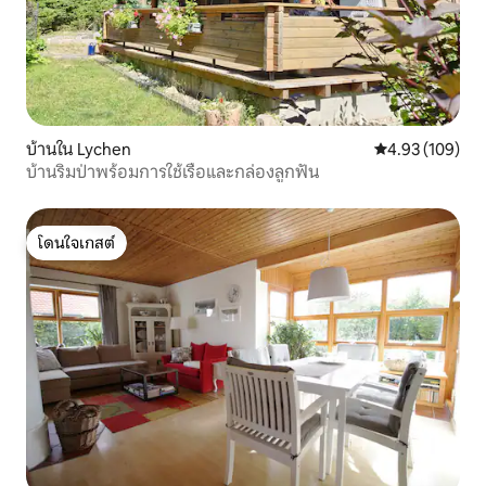
บ้านใน Lychen
คะแนนเฉลี่ย 4.9
4.93 (109)
บ้านริมป่าพร้อมการใช้เรือและกล่องลูกฟัน
โดนใจเกสต์
โดนใจเกสต์