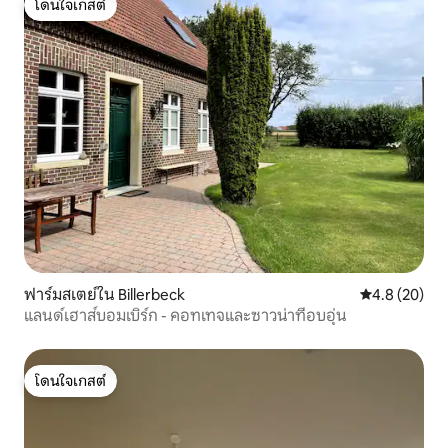
โดนใจเกสต์
โดนใจเกสต์
ฟาร์มสเตย์ใน Billerbeck
คะแนนเฉลี่ย 4
4.8 (20)
แลนด์เฮาส์บอมเบิร์ก - คอทเทจและซาวน่าที่อบอุ่น
โดนใจเกสต์
โดนใจเกสต์