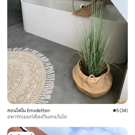
คอนโดใน Emsdetten
คะแนนเฉลี่ย
5 (34)
อพาร์ทเมนท์สไตล์วินเทจ/โบโฮ