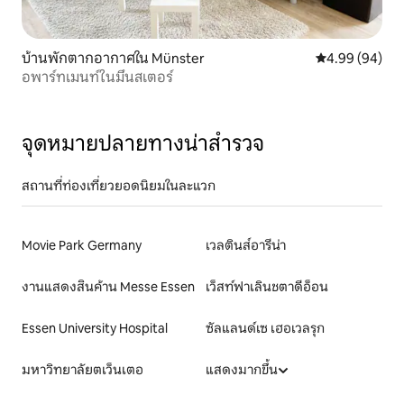
บ้านพักตากอากาศใน Münster
คะแนนเฉลี่ย 4.9
4.99 (94)
อพาร์ทเมนท์ในมึนสเตอร์
จุดหมายปลายทางน่าสำรวจ
สถานที่ท่องเที่ยวยอดนิยมในละแวก
Movie Park Germany
เวลตินส์อารีน่า
งานแสดงสินค้าน Messe Essen
เว็สท์ฟาเลินชตาดีอ็อน
Essen University Hospital
ซัลแลนด์เซ เฮอเวลรุก
มหาวิทยาลัยตเว็นเตอ
แสดงมากขึ้น