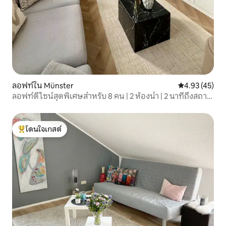
ลอฟท์ใน Münster
คะแนนเฉลี่ย 4.
4.93 (45)
ลอฟท์ดีไซน์สุดพิเศษสำหรับ 8 คน | 2 ห้องน้ำ | 2 นาทีถึงสถานี
รถไฟหลัก
โดนใจเกสต์
โดนใจเกสต์ที่สุด