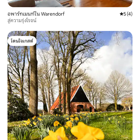
อพาร์ทเมนท์ใน Warendorf
คะแนนเฉลี่
5 (4)
สู่ความรุ่งโรจน์
โดนใจเกสต์
โดนใจเกสต์