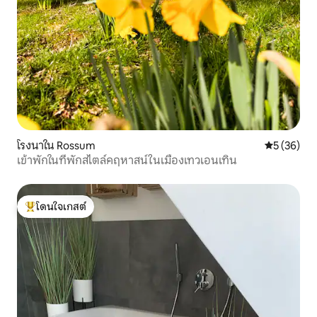
โรงนาใน Rossum
คะแนนเฉลี่ย
5 (36)
เข้าพักในที่พักสไตล์คฤหาสน์ในเมืองเทวเอนเทิน
โดนใจเกสต์
โดนใจเกสต์ที่สุด