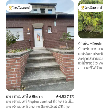
โดนใจเกสต์
โดนใจเกสต์
โดนใจเกสต์ที่สุด
โดนใจเกสต์ที่สุด
บ้านใน Münster
บ้านพักตากอากาศที
โดยตรงรวมถึงเรือแ
เสน่ห์แบบประวัติ
สะดวกสบายแบบโมเด
แม่น้ำเวอร์เซ Wersehaus เป็นบ้านพักตาก
อากาศที่ได้รับการป
ใจกลาง Handorf-Mü
บ้านหลังนี้สร้างขึ้
ปรับปรุงใหม่ทั้งหมด
ก็ตาม เสน่ห์พิเศษ
ปรากฏอยู่ในทุกห้อ
ประวัติศาสตร์ของบ้
อพาร์ทเมนท์ใน Rheine
คะแนนเฉลี่ย 4.92 จาก 5, 117 รีวิว
4.92 (117)
คุณสามารถล่องเรือแค
อพาร์ทเมนท์ Rheine zentral ที่จอดรถ เช็ค
กับความเงียบสงบร
อินได้ตลอด 24 ชั่วโมงทุกวัน
อพาร์ทเมนท์ใจกลางเมืองในไรเน่ มีที่จอด