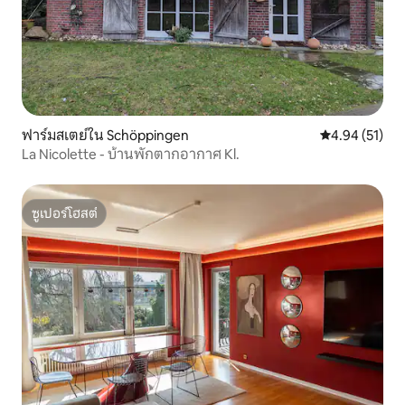
ฟาร์มสเตย์ใน Schöppingen
คะแนนเฉลี่ย 4.
4.94 (51)
La Nicolette - บ้านพักตากอากาศ Kl.
ซูเปอร์โฮสต์
ซูเปอร์โฮสต์