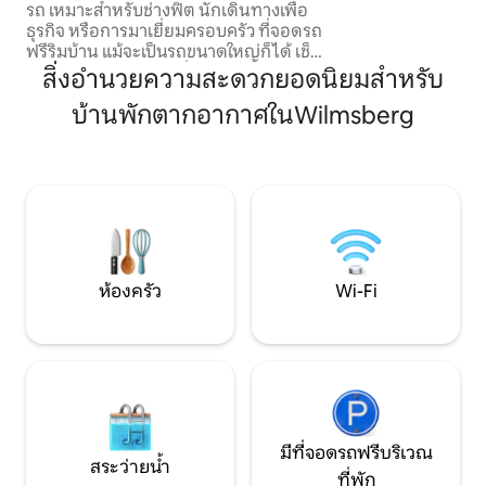
Netflix และ Disne
รถ เหมาะสำหรับช่างฟิต นักเดินทางเพื่อ
ธุรกิจ หรือการมาเยี่ยมครอบครัว ที่จอดรถ
ฟรีริมบ้าน แม้จะเป็นรถขนาดใหญ่ก็ได้ เช็
กอินได้ตลอดเวลา 24 ชั่วโมงทุกวันโดยใช้ตู้
สิ่งอำนวยความสะดวกยอดนิยมสำหรับ
กุญแจ: มาถึงเมื่อใดก็ได้ที่คุณต้องการ เรา
บ้านพักตากอากาศในWilmsberg
จะส่งข้อมูลโดยละเอียดให้ก่อนที่คุณจะมา
ถึงไม่นาน ทำเลยอดนิยม: เดิน 5 นาทีถึงใจ
กลางเมือง มีซูเปอร์มาร์เก็ต K+K พร้อมเบเก
อรี่อยู่ใกล้ ๆ ห้องพักเงียบสงบและกว้างขวาง
พร้อมเตียงนอนที่สบาย ระเบียงมีหลังคา
ขนาดใหญ่สำหรับการพักผ่อน โรงจอด
จักรยาน ใช้ได้ฟรี หวังว่าจะได้พบคุณเร็วๆ
นี้!
ห้องครัว
Wi-Fi
มีที่จอดรถฟรีบริเวณ
สระว่ายน้ำ
ที่พัก