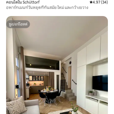
คอนโดใน Schüttorf
คะแนนเฉลี่ย 4.
4.97 (34)
อพาร์ทเมนท์วันหยุดที่ทันสมัย ใหม่ และกว้างขวาง
ซูเปอร์โฮสต์
ซูเปอร์โฮสต์