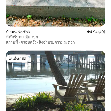
บ้านใน Norfolk
คะแนนเฉลี่ย 4.
4.94 (49)
ที่พักริมทะเลใน 757!
สถานที่
·
ครอบครัว
·
สิ่งอำนวยความสะดวก
โดนใจเกสต์
โดนใจเกสต์