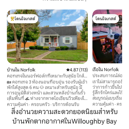
โดนใจเกสต์
โดนใจเกสต์
โดนใจเกสต์ที่สุด
โดนใจเกสต์
เรือใน Norfolk
บ้านใน Norfolk
คะแนนเฉลี่ย 4.87 จาก 5, 113 รีวิว
4.87 (113)
ประสบการณ์ล่องเรื
คอทเทจในนอร์ฟอล์กที่เหมาะกับสุนัข ใกล้
อาหารทะเล
หาดโอเชียนวิว
เราไม่สามารถอธิบา
🏡 คอทเทจ 3 ห้องนอนที่อบอุ่น รองรับผู้เข้า
ว่าการก้าวขึ้นไปบน
พักได้สูงสุด 6 คน 🐶 เหมาะสำหรับสุนัข มี
รู้สึกรักใคร่และไร้ก
การอนุมัติล่วงหน้า และสวนหลังบ้านกั้นรั้ว
สมบูรณ์แบบเริ่มต้
เต็มพื้นที่ 🌊 ห่างจากหาดโอเชียนวิวเพียงไม่
อาหารค่ำที่ร้านอาห
กี่นาที 🚗 ที่จอดรถริมทางเข้ากว้างขวาง
ความคุ้มค่า
·
ครอบค
ความคุ้มค่า
·
ครอบครัว
·
บริการต้อนรับ
นั้นก็ไปนั่งพิงกัน
สำหรับรถยนต์หลายคัน 🍽️ ห้องครัวพร้อม
สิ่งอำนวยความสะดวกยอดนิยมสำหรับ
พระอาทิตย์ตกที่ทำใ
อุปกรณ์ครบครันเพื่อการทำอาหารง่าย ๆ ที่
บ้านพักตากอากาศในWilloughby Bay
สีชมพูและสีม่วง บรรยากาศท่าเรือมีมนต์
บ้าน 📺 มีสมาร์ททีวีและ Wi-Fi ความเร็วสูง
ขลังและคุณจะชอบ
🧺 เครื่องซักผ้าและเครื่องอบผ้าในบ้านเพื่อ