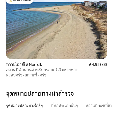
โดนใจเกสต์ที่สุด
ทาวน์เฮาส์ใน Norfolk
คะแนนเฉลี่ย 4.
4.95 (83)
สถานที่พักผ่อนสำหรับครอบครัวริมชายหาด
ครอบครัว
·
สถานที่
·
ครัว
จุดหมายปลายทางน่าสำรวจ
จุดหมายปลายทางใกล้ๆ
ที่พักประเภทอื่นๆ
สถานที่ท่องเที่