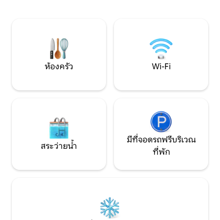
แกว่งเบาๆ ของน้ำท
เพิ่มความสะดวกสบาย 🌳 ย่านที่อยู่อาศัย
เรือใบที่อบอุ่นและ
อันเงียบสงบใกล้กับสถานที่ท่องเที่ยวในท้อง
อัศจรรย์ในช่วงสุดสัป
ถิ่น ⚓ ใกล้กับฐานทัพเรือนอร์ฟอล์กและฐาน
ต่อการเดินทางไปนอ
ลิตเติลครีก 🎨 เดินทางไปยังใจกลางเมือง
บีชทำเลที่ตั้งดีเยี่ยม
นอร์ฟอล์ก เกนท์ และวอเตอร์ไซด์ได้ง่าย
ห้องครัว
Wi-Fi
มีที่จอดรถฟรีบริเวณ
สระว่ายน้ำ
ที่พัก