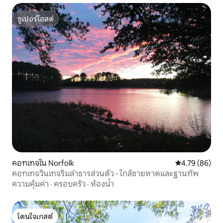
ซูเปอร์โฮสต์
ซูเปอร์โฮสต์
คอทเทจใน Norfolk
คะแนนเฉลี่ย 4.
4.79 (86)
คอทเทจวินเทจริมลำธารส่วนตัว - ใกล้ชายหาดและฐานทัพ
ความคุ้มค่า
·
ครอบครัว
·
ห้องน้ำ
โดนใจเกสต์
โดนใจเกสต์