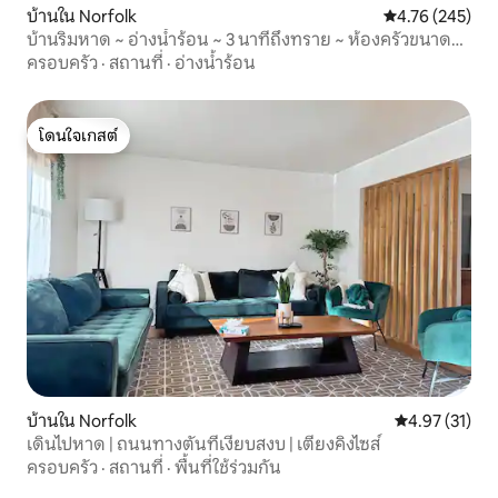
บ้านใน Norfolk
คะแนนเฉลี่ย 4.7
4.76 (245)
บ้านริมหาด ~ อ่างน้ำร้อน ~ 3 นาทีถึงทราย ~ ห้องครัวขนาด
ใหญ่
ครอบครัว
·
สถานที่
·
อ่างน้ำร้อน
โดนใจเกสต์
โดนใจเกสต์
บ้านใน Norfolk
คะแนนเฉลี่ย 4.
4.97 (31)
เดินไปหาด | ถนนทางตันที่เงียบสงบ | เตียงคิงไซส์
ครอบครัว
·
สถานที่
·
พื้นที่ใช้ร่วมกัน