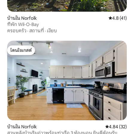
บ้านใน Norfolk
คะแนนเฉลี่ย 4
4.8 (41)
ที่พัก Wil-O-Bay
ครอบครัว
·
สถานที่
·
เงียบ
โดนใจเกสต์
โดนใจเกสต์
บ้านใน Norfolk
คะแนนเฉลี่ย 4.
4.84 (32)
สวนหลังบ้านริมอ่าวพร้อมท่าเรือ 3 ห้องนอน ยินดีต้อนรับ