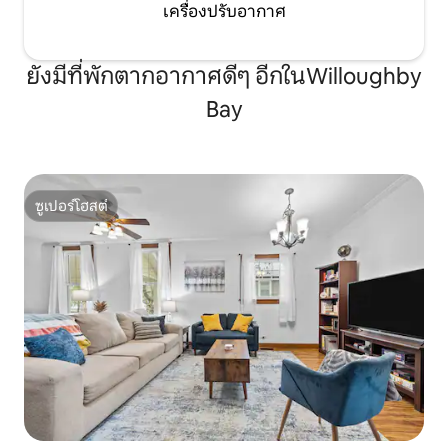
เครื่องปรับอากาศ
ยังมีที่พักตากอากาศดีๆ อีกในWilloughby
Bay
ซูเปอร์โฮสต์
ซูเปอร์โฮสต์