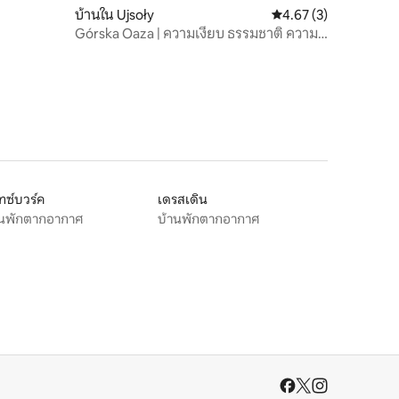
บ้านใน Ujsoły
คะแนนเฉลี่ย 4.67 จาก 5
4.67 (3)
Górska Oaza | ความเงียบ ธรรมชาติ ความ
สะดวกสบาย
ทซ์บวร์ค
เดรสเดิน
านพักตากอากาศ
บ้านพักตากอากาศ