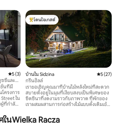
ชาเลต์ใน
โดนใจเกสต์
โดนใจ
ชาเลต์ไพ
โดนใจเกสต์ที่สุด
โดนใจเกส
เบียกูรา
ยินดีต้อนร
Babia Gór
ทำจากไม้
ดาดฟ้าที
ซี่ในขณะ
มา ภายใน
ผสานอย่า
ของบ้านไ
คะแนนเฉลี่ย 5 จาก 5, 3 รีวิว
5 (3)
บ้านใน Sidzina
คะแนนเฉลี่ย 5 จาก 5,
5 (27)
ระหว่าง
ุซซี่และ
กรีนฮิลล์
เพลิดเพลิ
้นที่มี
เราขอเชิญคุณมาที่บ้านไม้หลังใหม่ที่สะดวก
ทิวทัศน์ที
่ในโครงการ
สบายตั้งอยู่ในมุมที่เงียบสงบเป็นพิเศษของ
หลบหนีจ
a Street ใน
ซิดซินาที่งดงามราวกับภาพวาด ที่พักของ
้ที่กำลัง
เราผสมผสานการก่อสร้างไม้แบบดั้งเดิมเข้า
นส่วนตัว
กับความทันสมัยการใช้งานและความสะดวก
กิด
สบาย หน้าต่างของบ้านและระเบียงสามารถ
ศในWielka Racza
แบบพาโนรา
มองเห็นวิวเนินเขาของ Beskids ได้อย่างน่า
แบบมา
รื่นรมย์ เราออกแบบการตกแต่งภายในเพื่อ
สามารถผ่อน
ให้ผู้เข้าพักแต่ละคนมีความเป็นส่วนตัวและ