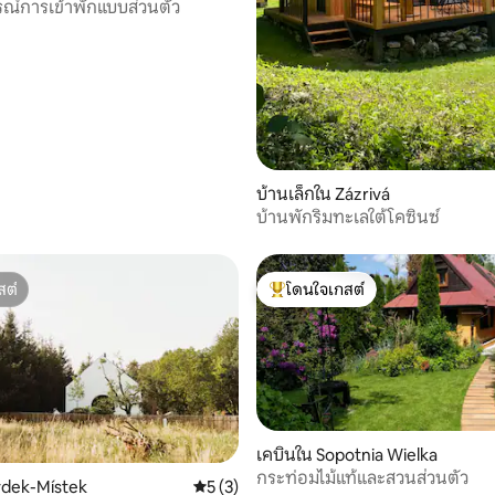
ณ์การเข้าพักแบบส่วนตัว
 11 รีวิว
บ้านเล็กใน Zázrivá
บ้านพักริมทะเลใต้โคซินซ์
สต์
โดนใจเกสต์
สต์
โดนใจเกสต์ที่สุด
เคบินใน Sopotnia Wielka
กระท่อมไม้แท้และสวนส่วนตัว
ýdek-Místek
คะแนนเฉลี่ย 5 จาก 5, 3 รีวิว
5 (3)
 15 รีวิว