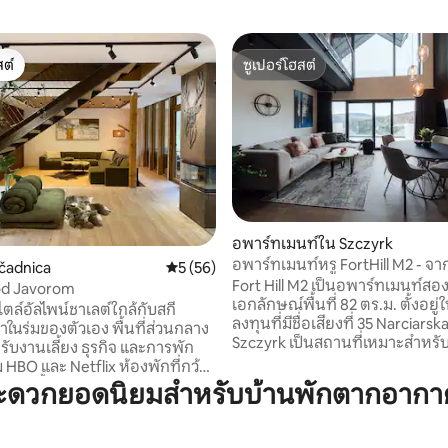
ต์
ซูเปอร์โฮสต์
ต์
ซูเปอร์โฮสต์
อพาร์ทเมนท์ใน Szczyrk
อพาร์ทเมนท์หรู FortHill M2 - จาก
34 รีวิว
čadnica
คะแนนเฉลี่ย 5 จาก 5, 56 รีวิว
5 (56)
ภูเขา
Fort Hill M2 เป็นอพาร์ทเมนท์สองชั
od Javorom
เอกลักษณ์พื้นที่ 82 ตร.ม. ตั้งอยู
ตล์อัลไพน์ชาเลต์ใกล้กับสกี
ลงทุนที่มีชื่อเสียงที่ 35 Narciarsk
าในร่มของตัวเอง พื้นที่ส่วนกลาง
Szczyrk เป็นสถานที่เหมาะสำหรับผู
ับงานเลี้ยง ธุรกิจ และการพัก
มองหาความสะดวกสบาย ความเป็
 HBO และ Netflix ห้องพักที่กว้าง
และวิวที่น่าจดจำของยอดเขาเบส
ห้องน้ำส่วนตัวและระเบียง ห้อง
ะดวกยอดนิยมสำหรับบ้านพักตากอากา
สถาปัตยกรรมทันสมัย หน้าต่าง
อุปกรณ์ครบครัน ระเบียงพร้อม
มา และการตกแต่งภายในที่ออก
ปิ้งย่าง ที่จอดรถสำหรับรถ 3 คัน
อย่างพิถีพิถัน สร้างพื้นที่ที่คุณ
เดินถึงร้านอาหาร 2 แห่ง