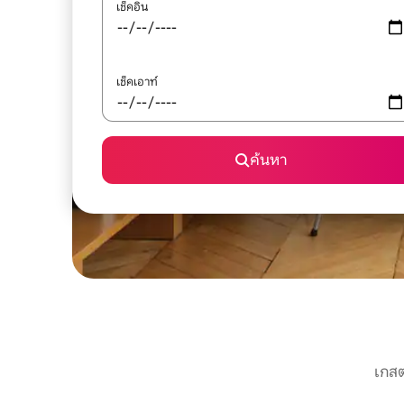
เช็คอิน
เช็คเอาท์
ค้นหา
เกสต