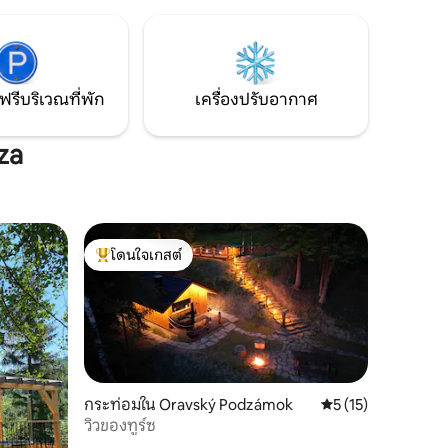
ใดก็ตาม
ความสะดวกสบาย กระจกขนาดใหญ่ช่วยให้
ป็นหนึ่ง
คุณชื่นชมธรรมชาติโดยรอบจากแต่ละห้อง
ต้องสงสัย
ได้ ผ่อนคลายใจกลางธรรมชาติ :)
ฟรีบริเวณที่พัก
เครื่องปรับอากาศ
za
โดนใจเกสต์
โดนใจเกสต์ที่สุด
กระท่อมใน Oravský Podzámok
คะแนนเฉลี่ย 5 จาก 5,
5 (15)
วิวของทูร์ซ