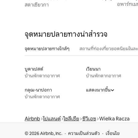
อพาร์ทเมน
สตาเซียวกา
จุดหมายปลายทางน่าสำรวจ
จุดหมายปลายทางใกล้ๆ
สถานที่ท่องเที่ยวยอดนิยมในล
บูดาเปสต์
เวียนนา
บ้านพักตากอากาศ
บ้านพักตากอากาศ
กลุฌ-นาปอกา
แสดงมากขึ้น
บ้านพักตากอากาศ
Airbnb
โปแลนด์
ไซลีเชีย
ซิวิเอซ
Wielka Racza
© 2026 Airbnb, Inc.
ความเป็นส่วนตัว
เงื่อนไข