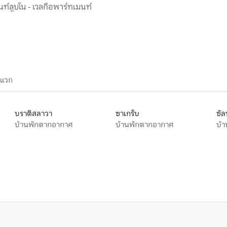
ท์ลูบโน - เวลกีอพาร์ทเมนท์
ะแวก
บราติสลาวา
ซาเกร็บ
ซัล
บ้านพักตากอากาศ
บ้านพักตากอากาศ
บ้