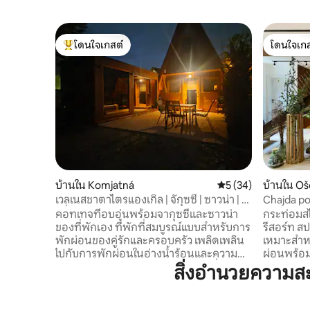
โดนใจเกสต์
โดนใจเกส
โดนใจเกสต์ที่สุด
โดนใจเกส
บ้านใน Komjatná
คะแนนเฉลี่ย 5 จาก 5, 
5 (34)
บ้านใน Oš
เวลเนสชาตาไตรแองเกิล | จักุซซี่ | ซาวน่า | ฮ
Chajda p
อรี่
คอทเทจที่อบอุ่นพร้อมจากุซซี่และซาวน่า
กระท่อมสไ
ของที่พักเอง ที่พักที่สมบูรณ์แบบสำหรับการ
รีสอร์ท สป
พักผ่อนของคู่รักและครอบครัว เพลิดเพลิน
เหมาะสำหร
ไปกับการพักผ่อนในอ่างน้ำร้อนและความ
ผ่อนพร้อม
เงียบสงบของภูเขา พักผ่อนในทำเลที่เงียบ
ขวางพร้อม
สิ่งอำนวยความส
สงบใน Komjatná ซึ่งเป็นหมู่บ้านบน
ครัวที่มี
ชายแดนระหว่าง Liptov และ Orava ในคอท
เตาผิง/เตา
เทจสำหรับ 4 คน การตกแต่งภายในที่ทัน
ภายในระยะ