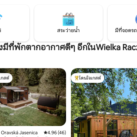
คลายได้อย่างแท้จริง ไม่ว่าจะฤดู
oliba ประมาณ 0.8 กม. และโฮม
อ่างอาบน้ำร้อนส่วนตัวบนระเบียงเ
isko ประมาณ 1.2 กม. เส้นทางเดิน
ในข้อดีของอพาร์ทเมนท์อย่างไม่
นทางปั่นจักรยานจะพาคุณไปยัง
นามเด็กเล่นสำหรับกีฬาลูกบอล
 และผนังปีนเขาในบริเวณใกล้เคียง
i
สระว่ายน้ำ
มีที่จอดรถ
ังมีที่พักตากอากาศดีๆ อีกในWielka Rac
เกสต์
โดนใจเกสต์
์ที่สุด
โดนใจเกสต์ที่สุด
น Oravská Jasenica
คะแนนเฉลี่ย 4.96 จาก 5, 46 รีวิว
4.96 (46)