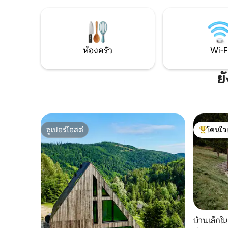
สมัย ห้องครัวที่มีอุปกรณ์ครบครัน Wi-Fi
Kysucká k
ระเบียง เตาปิ้งย่าง เตาผิง สนามเด็กเล่น และ
สเตย์ Sol
สวนขนาดใหญ่เพื่อความสะดวกสบายและ
ป่าและเส้
ความสนุกสนาน มีเตียง 3 หลังอยู่ที่ห้องใต้
กระท่อม ส
หลังคาและมีเตียงโซฟาอยู่ที่ชั้นล่าง ยังมีทีวี
มินิกอล์ฟ
ห้องครัว
Wi-F
เครื่องซักผ้า และมีจักรยานให้ยืมฟรีด้วย
สัมผัสประสบการณ์ Liptov ใน Komjatna
ย
ซูเปอร์โฮสต์
โดนใจ
ซูเปอร์โฮสต์
โดนใจเกสต
บ้านเล็กใ