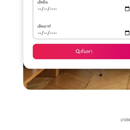
เช็คอิน
เช็คเอาท์
ค้นหา
เกสต