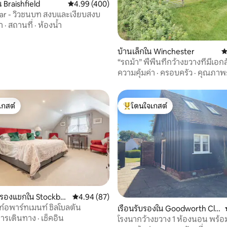
 Braishfield
คะแนนเฉลี่ย 4.99 จาก 5, 400 รีวิว
4.99 (400)
61 รีวิว
ar - วิวชนบท สงบและเงียบสงบ
า
·
สถานที่
·
ห้องน้ำ
บ้านเล็กใน Winchester
ค
“รถม้า” พื้พื้นที่กว้างขวางที่มีเอ
ความคุ้มค่า
·
ครอบครัว
·
คุณภาพ
เกสต์
โดนใจเกสต์
์ที่สุด
โดนใจเกสต์ที่สุด
16 รีวิว
บรองแขกใน Stockbri
คะแนนเฉลี่ย 4.94 จาก 5, 87 รีวิว
4.94 (87)
์อพาร์ทเมนท์ ชิลโบลตัน
เรือนรับรองใน Goodworth Cla
ารเดินทาง
·
เช็คอิน
tford
โรงนากว้างขวาง 1 ห้องนอน พร้อ