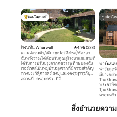
โดนใจเกสต์
ซูเปอร์โฮ
โดนใจเกสต์ที่สุด
ซูเปอร์โฮ
โรงนาใน Wherwell
คะแนนเฉลี่ย 4.96 จาก 5, 2
4.96 (238)
เลานจ์ส่วนตัว/เตียงซูเปอร์คิงไซส์/ห้องอาบ
น้ำฝักบัวในตัว
ฉันหวังว่าจะได้ต้อนรับคุณสู่โรงนาแสนสวยที่
ได้รับการปรับปรุงจากศตวรรษที่ 16 ของฉัน
ฟาร์มสเต
เวอร์เวลล์เป็นหมู่บ้านมุงจากที่มีความสำคัญ
orthy
ฟาร์มสุดพ
ทางประวัติศาสตร์ สงบ และงดงามราวกับ
มีบางอย่า
ภาพวาด ตั้งอยู่บนแม่น้ำเทสต์ ซึ่งขึ้นชื่อเรื่อง
สถานที่
·
ครอบครัว
·
ทีวี
The Granar
การตกปลาแบบฟลายฟิชชิง ตั้งอยู่ลึกเข้าไป
พระอาทิตย
ในใจกลางชนบทแฮมป์เชียร์และเทสต์วัลเลย์
The Granary 
ที่สวยงาม ที่พักอยู่ใกล้กับหมู่บ้านสวยงาม
ที่มีอ่าง
ครอบครัว
และเมืองที่มีความสำคัญทางประวัติศาสตร์
ร้อนที่ทำ
อีกหลายแห่ง รวมถึงวินเชสเตอร์และซอลส์บิ
แต่ห่างจา
สิ่งอำนวยควา
วรี และสามารถเดินทางไปยังสถานที่ที่น่าสน
3 ไมล์ ดื่มด่ำกับน้ำร้อนไอน้ำและอากาศ
ใจอื่นๆ ได้มากมาย คุณสามารถเดินตรงออก
บริสุทธิ์ท