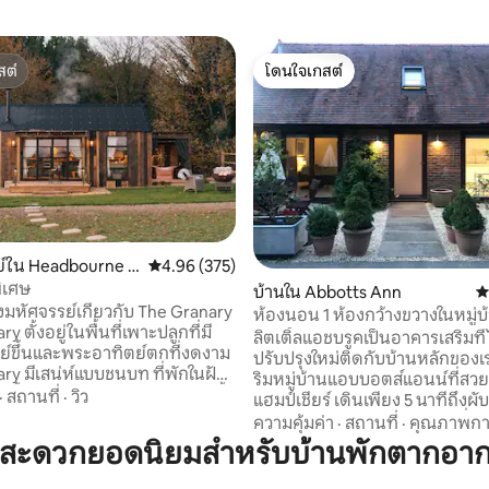
สต์
โดนใจเกสต์
สต์
โดนใจเกสต์
38 รีวิว
ย์ใน Headbourne W
คะแนนเฉลี่ย 4.96 จาก 5, 375 รีวิว
4.96 (375)
ิเศษ
บ้านใน Abbotts Ann
ค
งมหัศจรรย์เกี่ยวกับ The Granary
ห้องนอน 1 ห้องกว้างขวางในหมู่บ
y ตั้งอยู่ในพื้นที่เพาะปลูกที่มี
เชอร์
ลิตเติ้ลแอชบรูคเป็นอาคารเสริมที่
์ขึ้นและพระอาทิตย์ตกที่งดงาม
ปรับปรุงใหม่ติดกับบ้านหลักของเ
มีเสน่ห์แบบชนบท ที่พักในฝัน
ริมหมู่บ้านแอบบอตส์แอนน์ที่สว
อาบน้ำทองแดงกลางแจ้งและอ่างน้ำ
·
สถานที่
·
วิว
แฮมป์เชียร์ เดินเพียง 5 นาทีถึงผับ 2 แห่งใน
จากไม้ สถานที่พักผ่อนอันงดงาม
หมู่บ้านและร้านค้าในหมู่บ้านที่ได
ความคุ้มค่า
·
สถานที่
·
คุณภาพก
กวินเชสเตอร์ประวัติศาสตร์เพียง
และมีสิ่งอำนวยความสะดวกครบค
มสะดวกยอดนิยมสำหรับบ้านพักตากอา
ที่ทำการไปรษณีย์ ตั้งอยู่ในทำเล
ี่รายล้อมไปด้วยธรรมชาติและเสียง
การสำรวจป้อมปราการยุคเหล็ก 