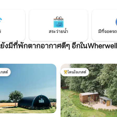
ลินไปกับพระอาทิตย์ตกดินที่
เอฟเบอรี เมืองตลาดสต็อกบริดจ์ที
‘ซันดาวน์เนอร์’ หรือมาร์ชเมล
เมืองมหาวิหารวินเชสเตอร์และซอ
่อบอุ่นเหนือหลุมไฟซึ่งเป็นสถาน
นิวฟอเรสต์ และเซาท์โคสต์ ลอน
นที่สมบูรณ์แบบสำหรับการผ่อน
อร์ลูอยู่ห่างออกไป 1 ชั่วโมงโดยร
สำหรับการพักผ่อน!
i
สระว่ายน้ำ
มีที่จอดรถ
ยังมีที่พักตากอากาศดีๆ อีกในWherwel
เกสต์
โดนใจเกสต์
์ที่สุด
โดนใจเกสต์ที่สุด