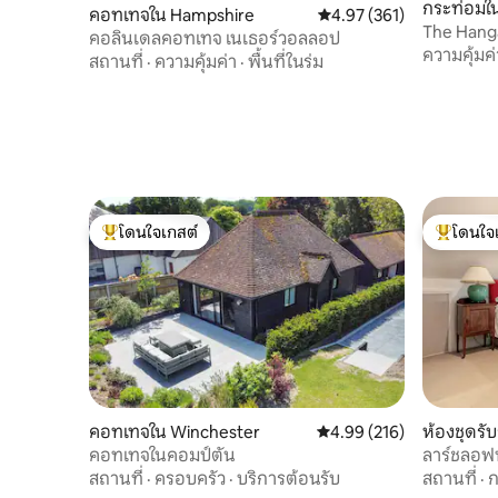
กระท่อมใน
คอทเทจใน Hampshire
คะแนนเฉลี่ย 4.97 จาก 5, 3
4.97 (361)
The Hang
คอลินเดลคอทเทจ เนเธอร์วอลลอป
ความคุ้มค่
สถานที่
·
ความคุ้มค่า
·
พื้นที่ในร่ม
โดนใจเกสต์
โดนใจ
โดนใจเกสต์ที่สุด
โดนใจเกสต
คอทเทจใน Winchester
คะแนนเฉลี่ย 4.99 จาก 5, 2
4.99 (216)
ห้องชุดรั
dge
คอทเทจในคอมป์ตัน
ลาร์ชลอฟท
สถานที่
·
ครอบครัว
·
บริการต้อนรับ
สถานที่
·
ก