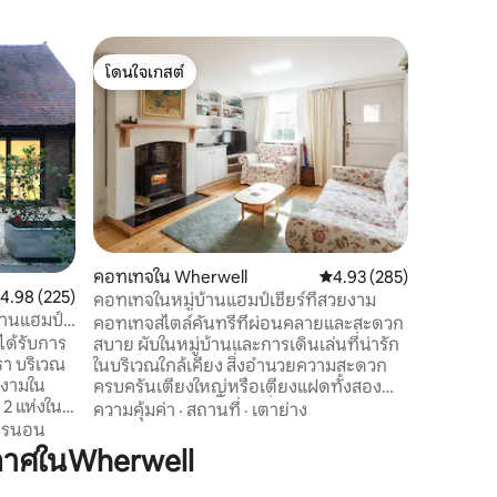
เรือบ้านใ
โดนใจเกสต์
โดนใจเก
ที่พักริม
โดนใจเกสต์
โดนใจเก
ที่พักริม
ประสบการ
สะดวกสบา
กัน ที่พัก
มาที่ชวนใ
ความคุ้มค
และวิวที่น
นั่งเล่นข
คุณบนดาด
พระอาทิต
คอทเทจใน Wherwell
คะแนนเฉลี่ย 4.93 จาก 5, 
4.93 (285)
ะแนนเฉลี่ย 4.98 จาก 5, 225 รีวิว
4.98 (225)
ด้วยไวน์
คอทเทจในหมู่บ้านแฮมป์เชียร์ที่สวยงาม
แกรบเบาๆข
้านแฮมป์
คอทเทจสไตล์คันทรี่ที่ผ่อนคลายและสะดวก
ผจญภัยคน
ได้รับการ
สบาย ผับในหมู่บ้านและการเดินเล่นที่น่ารัก
สัมผัสธรร
รา บริเวณ
ในบริเวณใกล้เคียง สิ่งอำนวยความสะดวก
ยงามใน
ครบครันเตียงใหญ่หรือเตียงแฝดทั้งสอง
ห้องนอน 2 ห้องน้ำห้องนั่งเล่นพร้อมเตาเผา
ความคุ้มค่า
·
สถานที่
·
เตาย่าง
้รับรางวัล
ไม้ห้องรับประทานอาหารและห้องครัว สวน
ารนอน
รันและ
ที่เงียบสงบพร้อมที่นั่ง การเข้าถึงอ่างน้ำร้อน
กาศในWherwell
ที่สะดวกใน
โดยการจัดเตรียมไว้ล่วงหน้า ผ้าปูที่นอน
สโตนเฮนจ์
ผ้าเช็ดตัวของใช้ในห้องน้ำ Wi-Fi และชุด