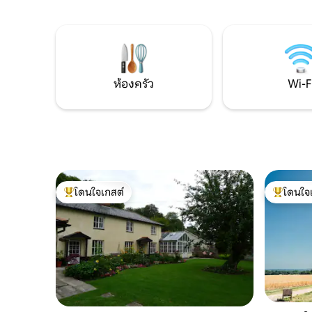
ไปยังลานบ้านของคุณเองและผ่อนคลายใน
นกเพลิดเพ
สวนที่สวยงาม
งดงามจาก 
โลว์ปิ้งที
ที่พักผ่อ
คลาย
ห้องครัว
Wi-F
โดนใจเกสต์
โดนใจ
โดนใจเกสต์ที่สุด
โดนใจเกสต