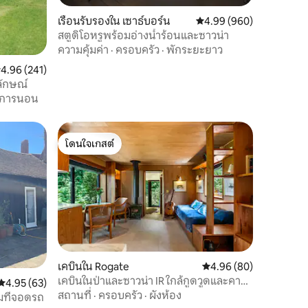
เรือนรับรองใน เซาธ์บอร์น
คะแนนเฉลี่ย 4.99 จาก 5, 
4.99 (960)
สตูดิโอหรูพร้อมอ่างน้ำร้อนและซาวน่า
ความคุ้มค่า
·
ครอบครัว
·
พักระยะยาว
ะแนนเฉลี่ย 4.96 จาก 5, 241 รีวิว
4.96 (241)
กลักษณ์
การนอน
โดนใจเกสต์
โดนใจเกสต์
เคบินใน Rogate
คะแนนเฉลี่ย 4.96 จาก 5,
4.96 (80)
เคบินในป่าและซาวน่า IR ใกล้กูดวูดและคาว
คะแนนเฉลี่ย 4.95 จาก 5, 63 รีวิว
4.95 (63)
เดรย์
สถานที่
·
ครอบครัว
·
ผังห้อง
มที่จอดรถ