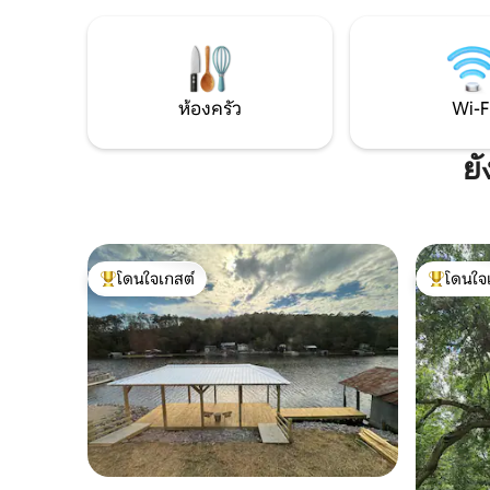
ธรรมชาติท
ท่องเที่ยวในท้องถิ่นมากมายให้สัมผัสอยู่ห่าง
ด้วยความ
ออกไปเพียงไม่กี่นาที เช่น การแข่งขัน
บาร์ และส
ฟุตบอลและเบสบอลของคาเลราอีเกิลส์
เบอร์มิงแ
สนามเทนนิสและพิคเคิลบอลใหม่ สนามดิสก์
ต้อนรับคุ
กอล์ฟ พิพิธภัณฑ์รถไฟเฮิร์ทออฟดิกซี่
ห้องครัว
Wi-F
นอร์ธโพลเอ็กซ์เพรส...
ยั
โดนใจเกสต์
โดนใจ
โดนใจเกสต์ที่สุด
โดนใจเกสต