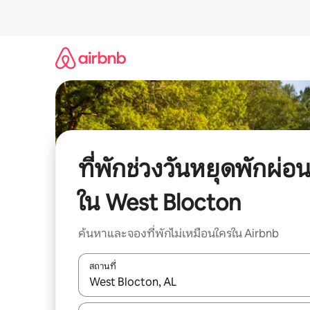
ข้าม
ไป
ยัง
เนื้อหา
ที่พักช่วงวันหยุดพักผ่อ
ใน West Blocton
ค้นหาและจองที่พักไม่เหมือนใครใน Airbnb
สถานที่
ใช้ลูกศรขึ้นลง หรือใช้การสัมผัสหรือปัด เพื่อสำรวจผ