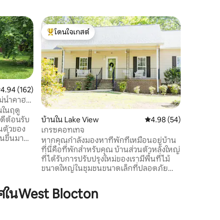
บ้านใน Ce
โดนใจเกสต์
โดนใจ
กระท่อม 2
โดนใจเกสต์ที่สุด
โดนใจเกส
เซ็นเตอร์ว
คอทเทจ 2 
ลล์ ใกล้กับทัสคาลูซาและเบอร์มิงแฮม ห่าง
จากทางหล
ขับรถไปอั
คอลเซ็นเต
ะแนนเฉลี่ย 4.94 จาก 5, 162 รีวิว
4.94 (162)
นาที ก้าวสู่ความสะดวกสบายและการพัก
แม่น้ำคาฮา
ผ่อนที่เ
นในฤดู
ห้องน้ำที่
บ้านใน Lake View
คะแนนเฉลี่ย 4.98 จาก 5,
4.98 (54)
ที่พักที่สมบูรณ
่วนตัวของ
เกรซคอทเทจ
เซ็นเตอร์
นขึ้นมา
หากคุณกำลังมองหาที่พักที่เหมือนอยู่บ้าน
แต่งงาน 
ช้เวลาตลอด
ที่นี่คือที่พักสำหรับคุณ บ้านส่วนตัวหลังใหญ่
ผ่านทาง เ
พักผ่อนริม
ที่ได้รับการปรับปรุงใหม่ของเรามีพื้นที่ไม้
ี่เงียบสงบ
ขนาดใหญ่ในชุมชนขนาดเล็กที่ปลอดภัย
ชีวิตแบบส
สะดวกในการทำงานในเบอร์มิงแฮมหรือทัส
ติอีกครั้ง
คาลูซา ห้องนอนเต็มรูปแบบ 3 ห้อง ห้องน้ำ
ศในWest Blocton
ียบสงบ ห่าง
เต็มรูปแบบ 2 ห้อง Wi-Fi สำหรับการทำงาน
ข 82 และ
ระยะไกล มีทีวีจอใหญ่ 2 เครื่องฟูสบอลและ
มกีฬาไบ
โต๊ะปิงปองและเตาปิ้งย่างให้ ใกล้เมอร์เซเดส