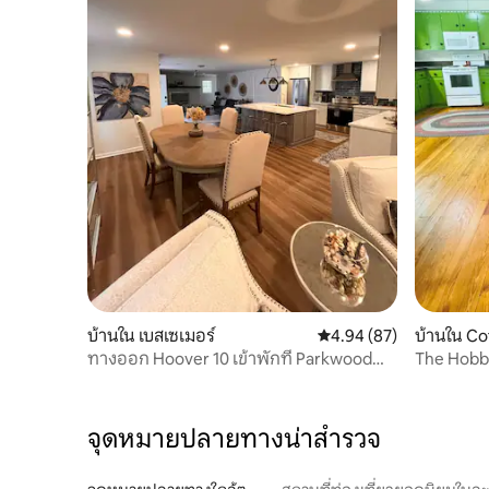
บ้านใน เบสเซเมอร์
คะแนนเฉลี่ย 4.94 จาก 5, 
4.94 (87)
บ้านใน Co
ทางออก Hoover 10 เข้าพักที่ Parkwood
The Hobbi
RTJ และ The Met
จุดหมายปลายทางน่าสำรวจ