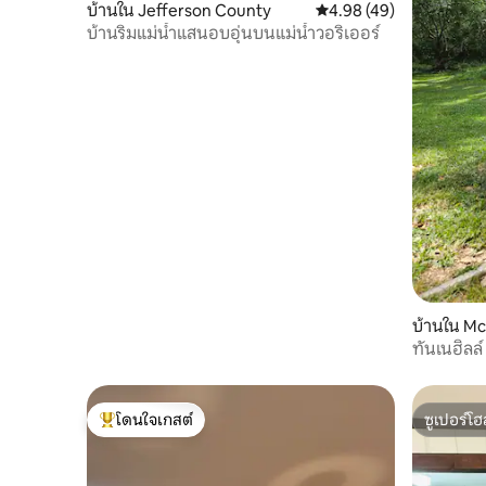
บ้านใน Jefferson County
คะแนนเฉลี่ย 4.98 จาก 5, 
4.98 (49)
บ้านริมแม่น้ำแสนอบอุ่นบนแม่น้ำวอริเออร์
บ้านใน Mc
ทันเนฮิลล์
โดนใจเกสต์
ซูเปอร์โฮ
โดนใจเกสต์ที่สุด
ซูเปอร์โฮ