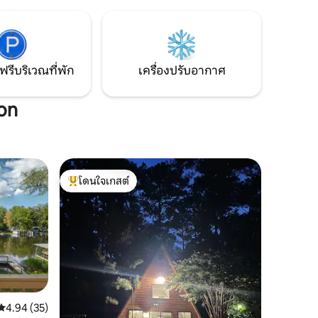
และยูเอบีเวสต์ สามารถเพลิดเพลินกับ
กิจกรรมกลางแจ้งได้ที่ Cahaba Wildlife
Management Area, Tannehill State Park
และ Bent Brook Golf Course
ฟรีบริเวณที่พัก
เครื่องปรับอากาศ
ton
โดนใจเกสต์
โดนใจเกสต์ที่สุด
คะแนนเฉลี่ย 4.94 จาก 5, 35 รีวิว
4.94 (35)