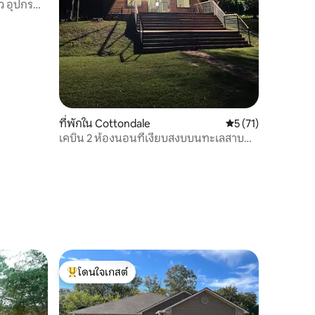
ว อุปกรณ์
ที่พักใน Cottondale
คะแนนเฉลี่ย 5 จาก 5,
5 (71)
เคบิน 2 ห้องนอนที่เงียบสงบบนทะเลสาบ
ส่วนตัว
โดนใจเกสต์
โดนใจเกสต์ที่สุด