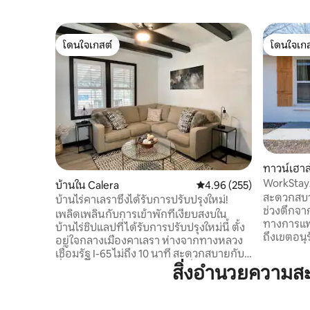
โดนใจเกสต์
โดนใจเกส
โดนใจเกสต์
โดนใจเกส
ทาวน์เฮาส
WorkStay
บ้านใน Calera
คะแนนเฉลี่ย 4.96 จาก 5, 2
4.96 (255)
สะดวกสบาย
บ้านไร่คาเลราซึ่งได้รับการปรับปรุงใหม่!
ช่วงตึกจา
เพลิดเพลินกับการเข้าพักที่เงียบสงบใน
ทางการแพท
บ้านไร่ชิปแลปที่ได้รับการปรับปรุงใหม่นี้ ตั้ง
ถึงเขตอนุร
อยู่ใจกลางเมืองคาเลรา ห่างจากทางหลวง
เวอร์และส
เชื่อมรัฐ I-65 ไม่ถึง 10 นาที สะดวกสบายกับ
อยู่ห่างจ
สิ่งอำนวยความสะดวกในท้องถิ่นร้านค้าและ
สิ่งอำนวยความส
สันไทด์ใน
ร้านอาหารและยังมีเมืองใกล้เคียง
เพียงครึ่ง
Montevallo, Alabaster, Pelham,
ที่พักผ่อ
Columbiana, Jamison & Thorsby มีสถานที่