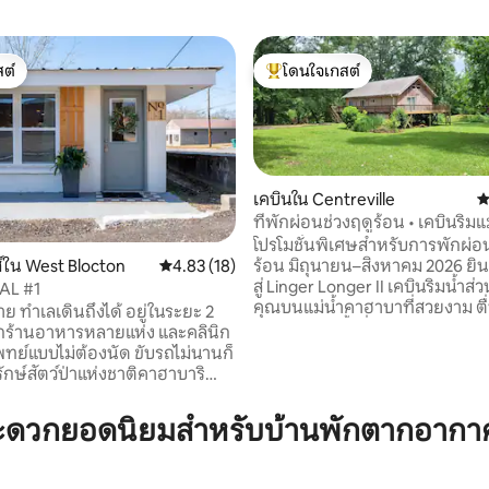
ต์
โดนใจเกสต์
ต์
โดนใจเกสต์ที่สุด
เคบินใน Centreville
ค
ที่พักผ่อนช่วงฤดูร้อน • เคบินริม
บา
โปรโมชั่นพิเศษสำหรับการพักผ่อ
ร้อน มิถุนายน–สิงหาคม 2026 ยินดีต้อนรับ
์ใน West Blocton
คะแนนเฉลี่ย 4.83 จาก 5, 18 รีวิว
4.83 (18)
สู่ Linger Longer II เคบินริมน้ำส
AL #1
55 รีวิว
คุณบนแม่น้ำคาฮาบาที่สวยงาม ตื่
 ทำเลเดินถึงได้ อยู่ในระยะ 2
พบกับวิวแม่น้ำที่เงียบสงบ และใ
กร้านอาหารหลายแห่ง และคลินิก
วันไปกับการตกปลา หรือเพียงแค่
ย์แบบไม่ต้องนัด ขับรถไม่นานก็
น้ำ ด้วยวิวแม่น้ำส่วนตัวและทำเลท
ักษ์สัตว์ป่าแห่งชาติคาฮาบาริ
จึงเป็นที่พักที่ดีเลิศสำหรับการใช้
วนสาธารณะแทนเนฮิลล์สเตท เรา
โลว์ไลฟ์และสานสัมพันธ์กับธรรมชา
ากใจกลางเมืองทัสคาลูซาและคริม
ะดวกยอดนิยมสำหรับบ้านพักตากอากา
เพลิดเพลินกับที่พักริมแม่น้ำที่เง
ตำนานที่สนามกีฬาไบรอันท์เดนนี
จากร้านอาหาร ทางหลวงหมายเล
ชั่วโมง ไม่ว่าคุณจะกำลังมองหา
5 เพียงไม่กี่นาที และห่างจากสนา
นสุดสัปดาห์ที่ผ่อนคลายใน