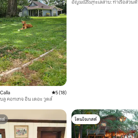
อัญมณีริมทะเลสาบ: ท่าเรือส่วนตั
49 รีวิว
และวิวแม่น้ำ!
Calla
คะแนนเฉลี่ย 5 จาก 5, 18 รีวิว
5 (18)
 บลู คอทเทจ อิน เดอะ วูดส์
สต์
โดนใจเกสต์
สต์
โดนใจเกสต์