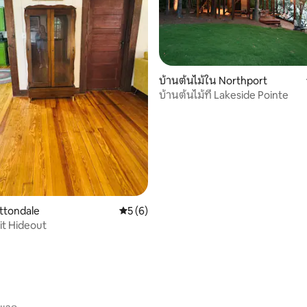
บ้านต้นไม้ใน Northport
บ้านต้นไม้ที่ Lakeside Pointe
87 รีวิว
ttondale
คะแนนเฉลี่ย 5 จาก 5, 6 รีวิว
5 (6)
t Hideout