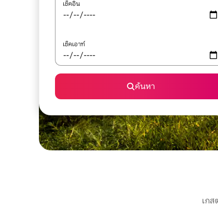
เช็คอิน
เช็คเอาท์
ค้นหา
เกสต