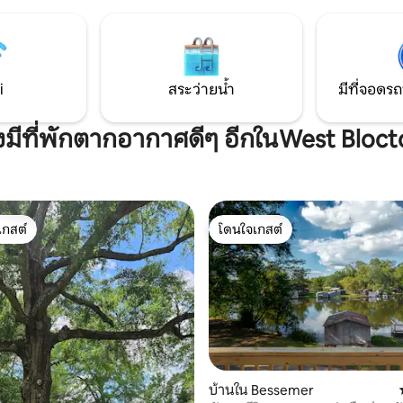
รอันท์-เดนนี 45 นาที
ี่สวยงาม หรือการเข้าพักที่เต็มไป
สนุกสนานในการเยี่ยมชมร้านค้า
ถานบันเทิงยามค่ำคืนมากมายที่
ฮมและทัสคาลูซามีให้ เรายินดี
ณ!
i
สระว่ายน้ำ
มีที่จอดรถ
งมีที่พักตากอากาศดีๆ อีกในWest Bloc
เกสต์
โดนใจเกสต์
์ที่สุด
โดนใจเกสต์
บ้านใน Bessemer