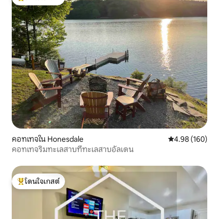
โดนใจเกสต์ที่สุด
คอทเทจใน Honesdale
คะแนนเฉลี่ย 4.9
4.98 (160)
คอทเทจริมทะเลสาบที่ทะเลสาบอัลเดน
โดนใจเกสต์
โดนใจเกสต์ที่สุด