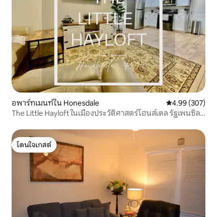
อพาร์ทเมนท์ใน Honesdale
คะแนนเฉลี่ย 4.99
4.99 (307)
The Little Hayloft ในเมืองประวัติศาสตร์โฮนส์เดล รัฐเพนซิลเว
เนีย
โดนใจเกสต์
โดนใจเกสต์