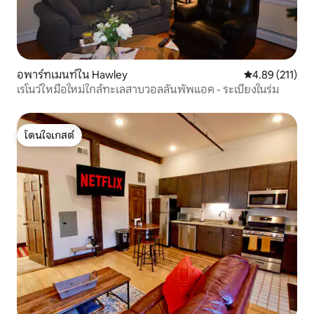
อพาร์ทเมนท์ใน Hawley
คะแนนเฉลี่ย 4.8
4.89 (211)
เรโนว์ใหมือใหม่ใกล้ทะเลสาบวอลลันพัพแอค - ระเบียงในร่ม
โดนใจเกสต์
โดนใจเกสต์