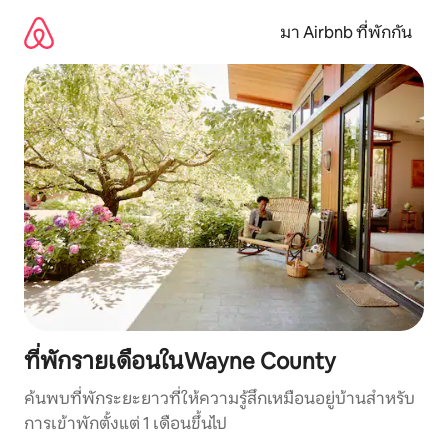
ข้าม
ไป
มา Airbnb ที่พักกัน
ยัง
เนื้อหา
ที่พักรายเดือนในWayne County
ค้นพบที่พักระยะยาวที่ให้ความรู้สึกเหมือนอยู่บ้านสำหรับ
การเข้าพักตั้งแต่ 1 เดือนขึ้นไป