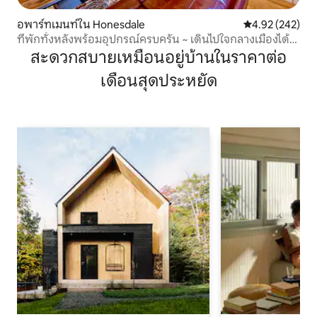
อพาร์ทเมนท์ใน Honesdale
คะแนนเฉลี่ย 4.9
4.92 (242)
ที่พักทั้งหลังพร้อมอุปกรณ์ครบครัน ~ เดินไปใจกลางเมืองได้ไม่
ไกล
สะดวกสบายเหมือนอยู่บ้านในราคาต่อ
เดือนสุดประหยัด