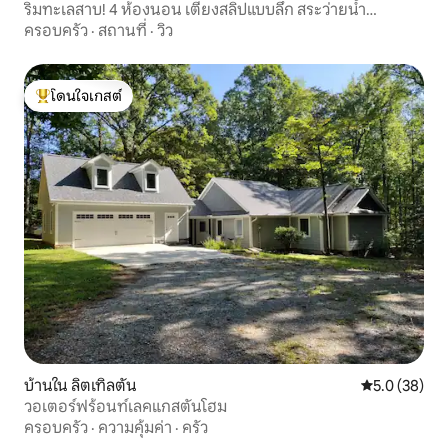
ริมทะเลสาบ! 4 ห้องนอน เตียงสลิปแบบลึก สระว่ายน้ำ
ชายหาด ลิฟต์
ครอบครัว
·
สถานที่
·
วิว
โดนใจเกสต์
โดนใจเกสต์ที่สุด
บ้านใน ลิตเทิลตัน
คะแนนเฉลี่ย 5
5.0 (38)
วอเตอร์ฟร้อนท์เลคแกสตันโฮม
ครอบครัว
·
ความคุ้มค่า
·
ครัว