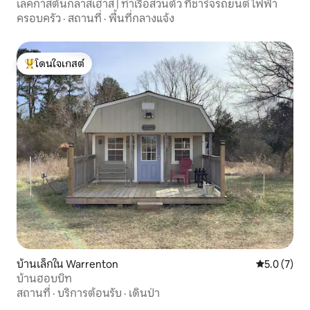
เลคกาสตันกลาสเฮาส์ | ท่าเรือส่วนตัว ที่ชาร์จรถยนต์ไฟฟ้า
ครอบครัว
·
สถานที่
·
พื้นที่กลางแจ้ง
โดนใจเกสต์
โดนใจเกสต์ที่สุด
บ้านเล็กใน Warrenton
คะแนนเฉลี่ย 
5.0 (7)
บ้านฮอบบิท
สถานที่
·
บริการต้อนรับ
·
เดินป่า