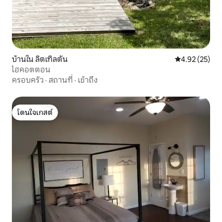
บ้านใน ลิตเทิลตัน
คะแนนเฉลี่ย 4.
4.92 (25)
ไฮคอตตอน
ครอบครัว
·
สถานที่
·
เข้าถึง
โดนใจเกสต์
โดนใจเกสต์