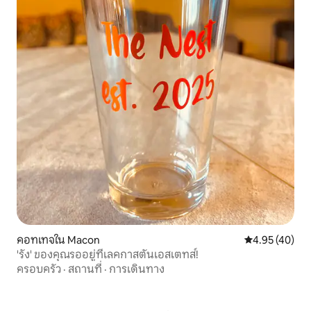
คอทเทจใน Macon
คะแนนเฉลี่ย 4.
4.95 (40)
'รัง' ของคุณรออยู่ที่เลคกาสตันเอสเตทส์!
ครอบครัว
·
สถานที่
·
การเดินทาง