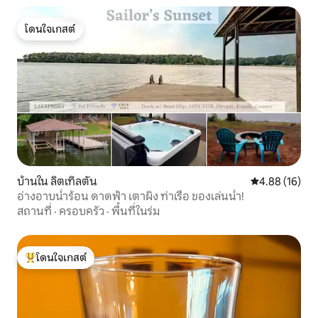
โดนใจเกสต์
โดนใจเกสต์
บ้านใน ลิตเทิลตัน
คะแนนเฉลี่ย 4.
4.88 (16)
อ่างอาบน้ำร้อน ดาดฟ้า เตาผิง ท่าเรือ ของเล่นน้ำ!
สถานที่
·
ครอบครัว
·
พื้นที่ในร่ม
โดนใจเกสต์
โดนใจเกสต์ที่สุด