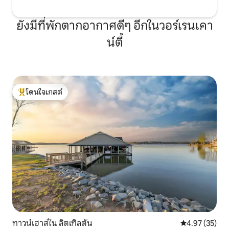
ยังมีที่พักตากอากาศดีๆ อีกในวอร์เรนเคา
น์ตี้
โดนใจเกสต์
โดนใจเกสต์ที่สุด
ทาวน์เฮาส์ใน ลิตเทิลตัน
คะแนนเฉลี่ย 4.
4.97 (35)