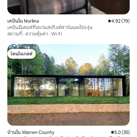
เคบินใน Norlina
คะแนนเฉลี่ย 4.
4.92 (79)
เคบินมีเสน่ห์ที่เซเว่นสปริงส์ฟาร์มและไร่องุ่น
สถานที่
·
ความคุ้มค่า
·
Wi-Fi
โดนใจเกสต์
โดนใจเกสต์
บ้านใน Warren County
คะแนนเฉลี่ย 5
5.0 (35)