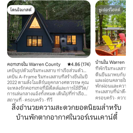
โดนใจเกสต์
ซูเปอร์โฮสต์
โดนใจเกสต์
ซูเปอร์โฮสต์
บ้านใน Warren Co
คอทเทจใน Warren County
คะแนนเฉลี่ย 4.86 จาก 5, 174 รีวิว
4.86 (174)
ที่พักริมทะเลสาบพร
เคบินรูปตัวเอริมทะเลสาบ ท่าเรือส่วนตัว
และห้องเกม!
ตื่นขึ้นมาพบกับวิ
เรือคายัค SUP
เคบิน A-Frame ริมทะเลสาบที่สร้างขึ้นในปี
และผ่อนคลายในที่พ
2022 ตามสั่ง โมเดิร์นยุคกลางศตวรรษ คุณ
พักผ่อนและความสนุ
จะหลงรักคอทเทจที่มีสไตล์และการใช้ชีวิต/
ทะเลสาบที่น่าดึงด
การเล่นกลางแจ้งทั้งหมด เดินไปที่ท่าเรือ
สะดวกสบาย ความบ
ครอบครัว
·
ความส
ส่วนตัวของคุณเองได้ไม่ไกล (ที่เทียบเรือ 2
สถานที่
·
ครอบครัว
·
ทีวี
กลางแจ้งเข้าด้วยกัน ที่พักนี้มี:
แห่ง) และทางลาดลงเรืออยู่ใกล้ ๆ ตั้งอยู่ริม
สิ่งอำนวยความสะดวกยอดนิยมสำหรับ
บรรยากาศริมทะเลส
ทะเลสาบเคอร์ (หรือที่รู้จักกันในชื่อเกาะบั๊ก
🔥 กองไฟกลางแจ้งพร้
บ้านพักตากอากาศในวอร์เรนเคาน์ตี้
ส์) ใหม่สำหรับปี 2024; ห้องน้ำใหม่ทั้งหมด
ห้องเล่นเกมพร้อมเ
อินเทอร์เน็ตไฟเบอร์ใหม่ ทางเท้าคอนกรีต
พูล 🎬 ห้องชมภาพย
ลานบ้านพร้อมเตาผิง Solostove อ่างน้ำ
นิ้ว 🛶 เรือคายัค 2 ล