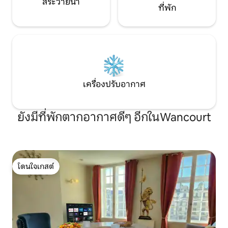
สระว่ายน้ำ
ที่พัก
เครื่องปรับอากาศ
ยังมีที่พักตากอากาศดีๆ อีกในWancourt
โดนใจเกสต์
โดนใจเกสต์