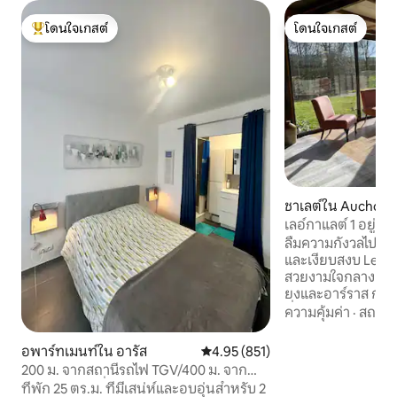
โดนใจเกสต์
โดนใจเกสต์
โดนใจเกสต์ที่สุด
โดนใจเกสต์
ชาเลต์ใน Auchonvil
เลอ์กาแลต์ 1 อยู่ท
ลืมความกังวลไปได้เ
และเงียบสงบ Les Ga
สวยงามใจกลางชนบทปิการ์ด
ยงและอาร์ราส กระท่
ที่สมบูรณ์แบบสำหรั
ความคุ้มค่า
·
สถานที
เต็มไปด้วยความทร
ที่ 1 ของแซมและปาสเดอค
อพาร์ทเมนท์ใน อารัส
คะแนนเฉลี่ย 4.95 จาก 5, 851 รีวิว
4.95 (851)
ด้วยทุ่งนาและต้นไม
200 ม. จากสถานีรถไฟ TGV/400 ม. จาก
ป่าขี่จักรยานหรือพั
ใจกลางเมือง ที่จอดรถฟรี
ที่พัก 25 ตร.ม. ที่มีเสน่ห์และอบอุ่นสำหรับ 2
รอบ Les Galets แบ