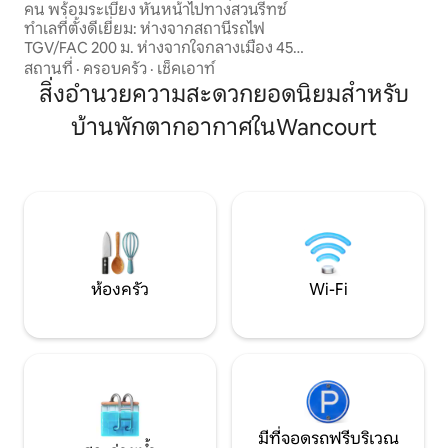
คน พร้อมระเบียง หันหน้าไปทางสวนรีทซ์
รับการตกแต่งใหม่ 
ทำเลที่ตั้งดีเยี่ยม: ห่างจากสถานีรถไฟ
สะดวกครบครัน
TGV/FAC 200 ม. ห่างจากใจกลางเมือง 450
ม. (หอระฆัง ร้านอาหาร บาร์ โรงภาพยนตร์
สถานที่
·
ครอบครัว
·
เช็คเอาท์
ฯลฯ) ห่างจากงานแสดงสินค้า 400 เมตร
สิ่งอำนวยความสะดวกยอดนิยมสำหรับ
ห่างจากโรงเรียนกี มอลเลต์ 1 กม. เดินไปได้
บ้านพักตากอากาศในWancourt
ไกลแล้ว! มีที่จอดรถฟรีขนาดใหญ่ 250 คัน
อยู่ฝั่งตรงข้าม ของที่พักคุณ ไม่มีปัญหา จะ
จอดรถให้คุณ ร้านเบเกอรี่อยู่ติดกับคอท
เทจของคุณ โปรดทราบว่า: บันไดชันเล็ก
น้อยและไม่เหมาะสำหรับผู้ที่มีปัญหาในการ
เคลื่อนไหว
ห้องครัว
Wi-Fi
มีที่จอดรถฟรีบริเวณ