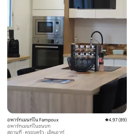
อพาร์ทเมนท์ใน Fampoux
คะแนนเฉลี่ย 4.
4.97 (89)
อพาร์ทเมนท์ในชนบท
สถานที่
·
ครอบครัว
·
เช็คเอาท์