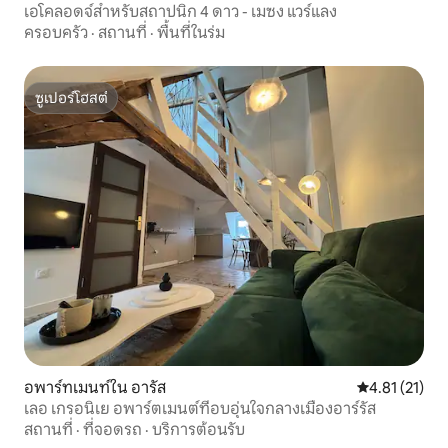
เอโคลอดจ์สำหรับสถาปนิก 4 ดาว - เมซง แวร์แลง
ครอบครัว
·
สถานที่
·
พื้นที่ในร่ม
ซูเปอร์โฮสต์
ซูเปอร์โฮสต์
อพาร์ทเมนท์ใน อารัส
คะแนนเฉลี่ย 4.
4.81 (21)
เลอ เกรอนิเย อพาร์ตเมนต์ที่อบอุ่นใจกลางเมืองอาร์รัส
สถานที่
·
ที่จอดรถ
·
บริการต้อนรับ