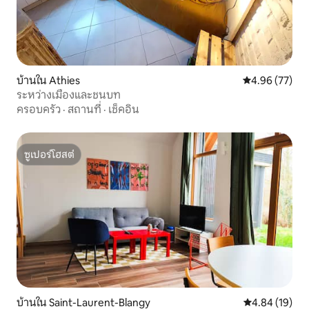
บ้านใน Athies
คะแนนเฉลี่ย 4.
4.96 (77)
ระหว่างเมืองและชนบท
ครอบครัว
·
สถานที่
·
เช็คอิน
ซูเปอร์โฮสต์
ซูเปอร์โฮสต์
บ้านใน Saint-Laurent-Blangy
คะแนนเฉลี่ย 4.
4.84 (19)