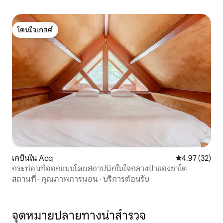
โดนใจเกสต์
โดนใจเกสต์
เคบินใน Acq
คะแนนเฉลี่ย 4.
4.97 (32)
กระท่อมที่ออกแบบโดยสถาปนิกในใจกลางป่าของชาโต
สถานที่
·
คุณภาพการนอน
·
บริการต้อนรับ
จุดหมายปลายทางน่าสำรวจ