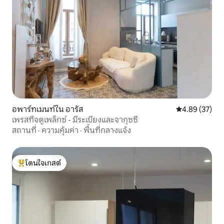
อพาร์ทเมนท์ใน อารัส
คะแนนเฉลี่ย 4.
4.89 (37)
เพรสทีจดูเพล็กซ์ - มีระเบียงและจากุซซี่
สถานที่
·
ความคุ้มค่า
·
พื้นที่กลางแจ้ง
โดนใจเกสต์
โดนใจเกสต์ที่สุด