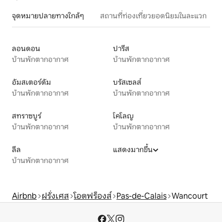
จุดหมายปลายทางใกล้ๆ
สถานที่ท่องเที่ยวยอดนิยมในละแวก
ลอนดอน
ปารีส
บ้านพักตากอากาศ
บ้านพักตากอากาศ
อัมสเตอร์ดัม
บรัสเซลส์
บ้านพักตากอากาศ
บ้านพักตากอากาศ
สทราซบูร์
โคโลญ
บ้านพักตากอากาศ
บ้านพักตากอากาศ
ลีล
แสดงมากขึ้น
บ้านพักตากอากาศ
Airbnb
ฝรั่งเศส
โอดฟร็องส์
Pas-de-Calais
Wancourt