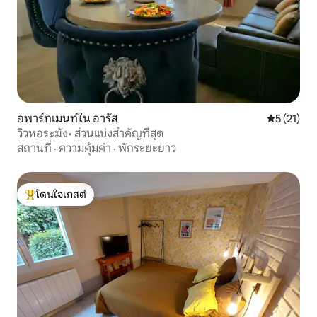
อพาร์ทเมนท์ใน อารัส
คะแนนเฉลี่ย
5 (21)
วิวหอระฆัง• ส่วนแบ่งสำคัญที่สุด
สถานที่
·
ความคุ้มค่า
·
พักระยะยาว
โดนใจเกสต์
โดนใจเกสต์ที่สุด