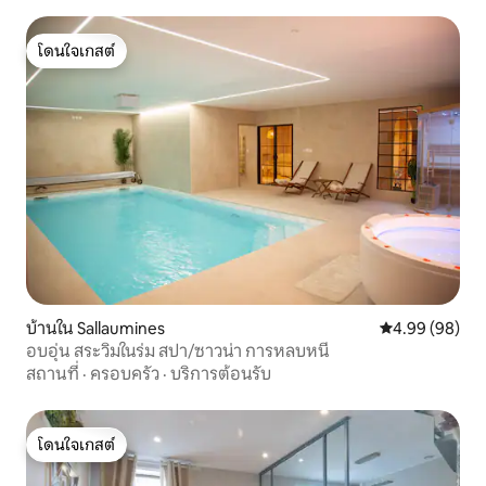
โดนใจเกสต์
โดนใจเกสต์
บ้านใน Sallaumines
คะแนนเฉลี่ย 4.9
4.99 (98)
อบอุ่น สระวิมในร่ม สปา/ซาวน่า การหลบหนี
สถานที่
·
ครอบครัว
·
บริการต้อนรับ
โดนใจเกสต์
โดนใจเกสต์