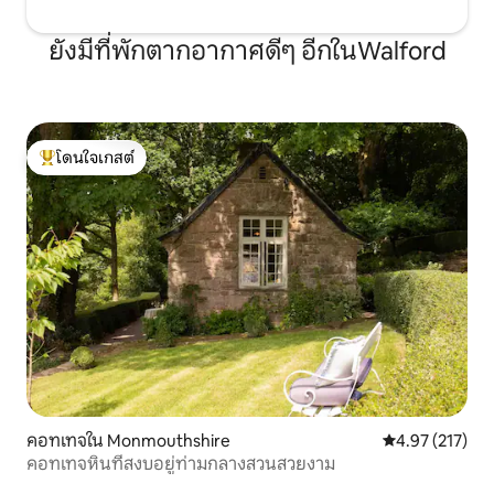
แข็งหากจำเป็น) เครื่องล้างจาน - โต๊ะรับ
ประทานอาหารสำหรับสี่ท่านโซฟาหนังสอง
ตัว - เครื่องซักผ้า (และใช้เครื่องอบผ้าได้
ยังมีที่พักตากอากาศดีๆ อีกในWalford
หากจำเป็น) - เครื่องทำความร้อนใต้พื้น (ขับ
เคลื่อนโดยปั๊มความร้อนจากแหล่งอากาศที่
เป็นมิตรกับสิ่งแวดล้อม) - เตาไม้ตะกร้าแรก
ของท่อนไม้ฟรี บ้านโค้ชจองได้ทั้งสัปดาห์
(เริ่มวันศุกร์) และสำหรับวันหยุดสุดสัปดาห์
โดนใจเกสต์
โดนใจเกสต์ที่สุด
คอทเทจใน Monmouthshire
คะแนนเฉลี่ย 4.9
4.97 (217)
คอทเทจหินที่สงบอยู่ท่ามกลางสวนสวยงาม