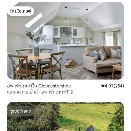
โดนใจเกสต์
โดนใจเกสต์
อพาร์ทเมนท์ใน Gloucestershire
คะแนนเฉลี่ย 4.9
4.91 (254)
แลมสควายเฮ้าส์ - อพาร์ทเมนท์ที่ 2
ซูเปอร์โฮสต์
ซูเปอร์โฮสต์