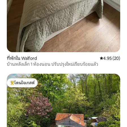
ที่พักใน Walford
คะแนนเฉลี่ย 4.
4.95 (20)
บ้านหลังเล็ก 1 ห้องนอน ปรับปรุงใหม่เรียบร้อยแล้ว
โดนใจเกสต์
โดนใจเกสต์ที่สุด