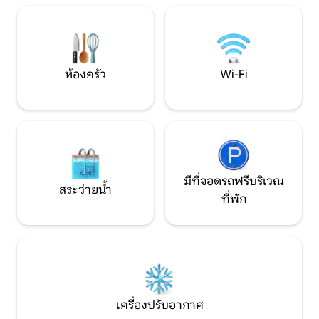
น้ำ/ห้องสุขาที่ตั้งอยู่ในมุมที่สะดวกสบาย
เพลิดเพลินกับการปั
เดินขึ้นบันไดไม้โอ๊คที่โดดเด่นเพื่อหาห้อง
พายเรือแคนู เล่นแ
นอนชั้นบนมีหน้าต่างกลมที่น่าประทับใจ
เล่นในป่าไปยังถ้ำ 
ที่พักแห่งนี้รองรับผู้เข้าพักได้สูงสุด 3 คนบน
Yat Rock
เตียงคู่ขนาดคิงไซส์และเตียงเดี่ยวแยกต่าง
ห้องครัว
Wi-Fi
หากและยังมีที่ว่างสำหรับเตียงสำหรับทารก
บ้านโค้ชเหมาะสำหรับคู่รักในการหลบหนีสุด
โรแมนติกหรือสำหรับครอบครัวที่มีเด็กเล็ก
ที่กำลังมองหาที่พักที่ปลอดภัยสำหรับการ
พักผ่อนและเล่น สิ่งอำนวยความสะดวกที่
สำคัญ - 1 ห้องนอน – ชั้นบนมีเตียงคู่ขนาด
คิงไซส์และเตียงเดี่ยวพื้นที่สำหรับเตียง
สำหรับเดินทาง - ห้องอาบน้ำ/ห้องสุขา 1
มีที่จอดรถฟรีบริเวณ
ห้อง – ชั้นล่าง - นอนได้ถึง 3 คนและทารก -
สระว่ายน้ำ
ที่พัก
พื้นที่ระเบียงด้านนอกส่วนตัวพร้อมวิวใช้
พื้นที่ร่วมกันในทุ่งหญ้าและสวนที่ปลอดภัย
ขนาด 1.5 เอเคอร์ - ยินดีต้อนรับสุนัขสูงสุด 2
ตัวค่าใช้จ่ายเพิ่มเติมเล็กน้อย - ยินดีต้อนรับ
เด็กเล็ก (แต่คุณอาจต้องนำที่กั้นบันไดมา
ด้วยเพื่อความปลอดภัย) - สมาร์ททีวี
(Netflix, iPlayer, Freesat ฯลฯ) -
บรอดแบนด์คุณภาพดี/Wi-Fi (ฟรี) - เตาแม่
เครื่องปรับอากาศ
เหล็กไฟฟ้าเตาอบไมโครเวฟตู้เย็น (มีช่องแช่