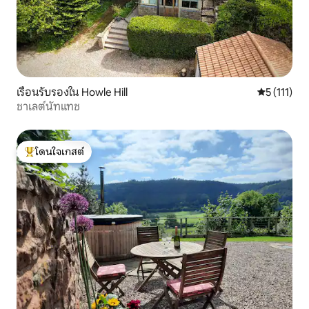
เรือนรับรองใน Howle Hill
คะแนนเฉลี่ย 
5 (111)
ชาเลต์นัทแทช
โดนใจเกสต์
โดนใจเกสต์ที่สุด