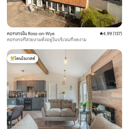
คอทเทจใน Ross-on-Wye
คะแนนเฉลี่ย 4.9
4.99 (137)
คอทเทจที่สวยงามตั้งอยู่ในบริเวณที่งดงาม
โดนใจเกสต์
โดนใจเกสต์ที่สุด