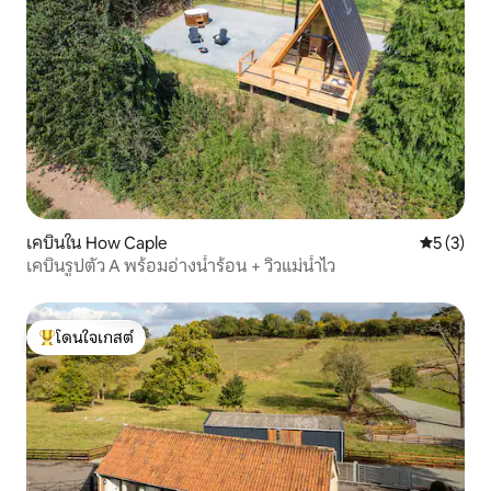
เคบินใน How Caple
คะแนนเฉลี่
5 (3)
เคบินรูปตัว A พร้อมอ่างน้ำร้อน + วิวแม่น้ำไว
โดนใจเกสต์
โดนใจเกสต์ที่สุด