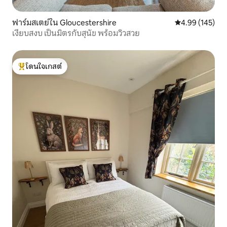
ฟาร์มสเตย์ใน Gloucestershire
คะแนนเฉลี่ย 4.9
4.99 (145)
เงียบสงบ เป็นมิตรกับสุนัข พร้อมวิวสวย
โดนใจเกสต์
โดนใจเกสต์ที่สุด