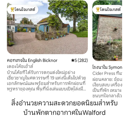
โดนใจเกสต์
โดนใจเกสต์
โดนใจเกสต์ที่สุด
โดนใจเกสต์ที่สุด
คอทเทจใน English Bicknor
คะแนนเฉลี่ย 5 จาก 5, 282 รีวิว
5 (282)
เดอะโค้ชเฮ้าส์
โรงนาใน Symonds 
บ้านโค้ชที่ได้รับการตกแต่งใหม่อย่าง
Cider Press ที่แป
เชี่ยวชาญในศตวรรษที่ 19 แห่งนี้เต็มไปด้วย
Wye Valley
ผ่อนคลาย: ข้อเสนอ
เอกลักษณ์และพร้อมสำหรับการพักผ่อนที่
เงียบสงบ เครื่องคั้นน้ำแอปเปิ้ลที่ดัดแปลงมา
หรูหราของคุณ พื้นที่นั่งเล่นแบบเปิดโล่งมีวิว
เป็นที่พัก เหมาะส
ที่ยอดเยี่ยมและเมื่อคุณต้องการเปลี่ยนมี
ชนบทใจกลางไววัลเลย
สมาร์ททีวีขนาดใหญ่และบรอดแบนด์
มอนด์สยัตเวสต์เป็น
สิ่งอำนวยความสะดวกยอดนิยมสำหรับ
คุณภาพดีเพื่อความบันเทิง ห้องครัวมา
ปลายทางยอดนิยมของ
พร้อมกับเตาแม่เหล็กไฟฟ้าและเตาอบ
บ้านพักตากอากาศในWalford
อยู่ริมแม่น้ำไว The
เครื่องล้างจานและเครื่องซักผ้ารวมถึงหม้อ
อย่างพิถีพิถันจากโ
กระทะและอุปกรณ์ทั้งหมดที่คุณต้องการ
ไปเป็นที่พักที่ส
สำหรับการปรุงอาหารแสนอร่อย ห้องอาบ
เป็นสถานที่สำหรับ