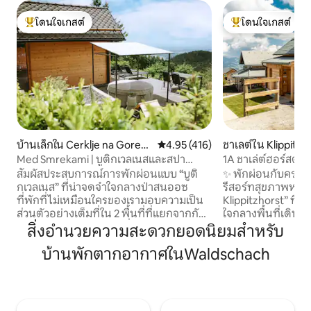
โดนใจเกสต์
โดนใจเกสต์
โดนใจเกสต์ที่สุด
โดนใจเกสต์ที่สุด
บ้านเล็กใน Cerklje na Gorenj
คะแนนเฉลี่ย 4.95 จาก 5, 416 รีวิว
4.95 (416)
ชาเลต์ใน Klippitztö
skem
Med Smrekami | บูติกเวลเนสและสปา
1A ชาเล่ต์ฮอร์สต์ 
สำหรับพักผ่อน
สัมผัสประสบการณ์การพักผ่อนแบบ “บูติ
✨ พักผ่อนกับครอบคร
กเวลเนส” ที่น่าจดจำใจกลางป่าสนออซ
รีสอร์ทสุขภาพหรู “
ที่พักที่ไม่เหมือนใครของเรามอบความเป็น
Klippitzhorst” ที่ค
ส่วนตัวอย่างเต็มที่ใน 2 พื้นที่ที่แยกจากกัน:
ใจกลางพื้นที่เดินป่
คอทเทจไม้สุดโรแมนติกที่มีวิวพาโนรามา
🧖‍♂️ จุดเด่นคือซา
สิ่งอำนวยความสะดวกยอดนิยมสำหรับ
เก้าอี้นวดระดับพรีเมียม และโปรเจคเตอร์
กระจกที่มองเห็นวิวสวยงาม ☀️
บ้านพักตากอากาศในWaldschach
ภาพยนตร์ในเตียง และห้องนั่งเล่นที่มีซาว
เส้นทางเดินป่ามาก
น่า เตาผิง และห้องครัวของตัวเอง ด้านหน้า
ชวนให้คุณเพลิดเพลิ
กระท่อมมีอ่างน้ำร้อนใต้ดวงดาวและ
กระฉับกระเฉง ใน
ธรรมชาติอันเงียบสงบที่ยังคงสภาพดี
เพลิดเพลินไปกับสกีรี
เหมาะสำหรับคู่รักที่กำลังมองหาการเอาใจ
สถานีชาร์จรถยนต์ไฟ