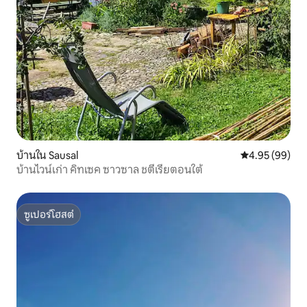
บ้านใน Sausal
คะแนนเฉลี่ย 4.
4.95 (99)
บ้านไวน์เก่า คิทเซค ซาวซาล ชตีเรียตอนใต้
ซูเปอร์โฮสต์
ซูเปอร์โฮสต์