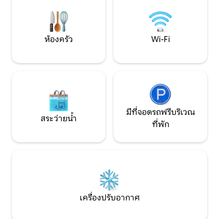
ตัวเองอย่างหรูหราและการพักผ่อนใกล้
กลางแจ้งสุดหรู 🛏️ เตียงบ็อกซ์สปริง
ภูเขา ยินดีต้อนรับสู่สวรรค์ส่วนตัว! รหัส
คุณภาพสูงช่วยให้ม
RNO: 108171
สบายอย่างเหมาะส
ห้องครัว
Wi-Fi
มีที่จอดรถฟรีบริเวณ
สระว่ายน้ำ
ที่พัก
เครื่องปรับอากาศ