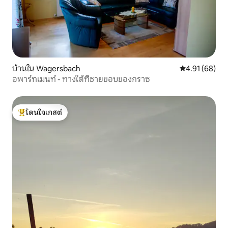
บ้านใน Wagersbach
คะแนนเฉลี่ย 4.
4.91 (68)
อพาร์ทเมนท์ - ทางใต้ที่ชายขอบของกราซ
โดนใจเกสต์
โดนใจเกสต์ที่สุด