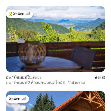
โดนใจเกสต์
โดนใจเกสต์ที่สุด
อพาร์ทเมนท์ใน Selca
คะแนนเฉลี่
5 (8)
อพาร์ทเมนท์ 2 ห้องนอน เซนต์โทมัส - วิวสวยงาม
โดนใจเกสต์
โดนใจเกสต์