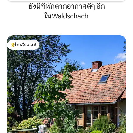
ยังมีที่พักตากอากาศดีๆ อีก
ในWaldschach
โดนใจเกสต์
โดนใจเกสต์ที่สุด