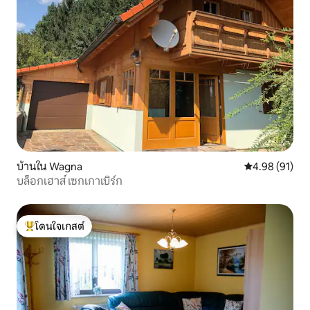
บ้านใน Wagna
คะแนนเฉลี่ย 4.
4.98 (91)
บล็อกเฮาส์ เซกเกาเบิร์ก
โดนใจเกสต์
โดนใจเกสต์ที่สุด