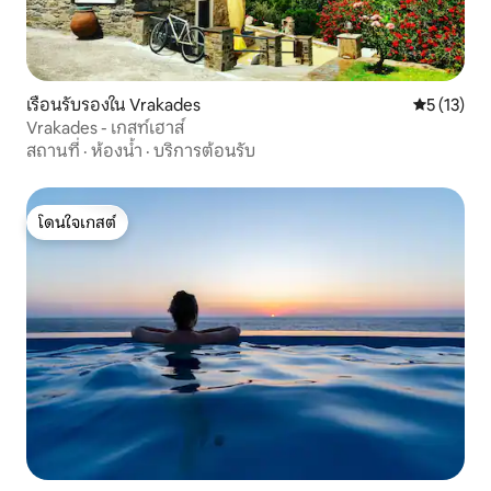
เรือนรับรองใน Vrakades
คะแนนเฉลี่ย
5 (13)
Vrakades - เกสท์เฮาส์
สถานที่
·
ห้องน้ำ
·
บริการต้อนรับ
โดนใจเกสต์
โดนใจเกสต์