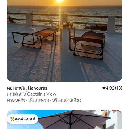
คอทเทจใน Nanouras
คะแนนเฉลี่ย 4.
4.92 (13)
เกสต์เฮาส์ Captain's View
ครอบครัว
·
เดินสะดวก
·
บริเวณใกล้เคียง
โดนใจเกสต์
โดนใจเกสต์ที่สุด