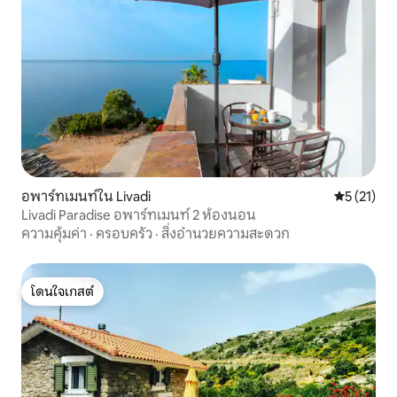
อพาร์ทเมนท์ใน Livadi
คะแนนเฉลี่ย
5 (21)
Livadi Paradise อพาร์ทเมนท์ 2 ห้องนอน
ความคุ้มค่า
·
ครอบครัว
·
สิ่งอำนวยความสะดวก
โดนใจเกสต์
โดนใจเกสต์