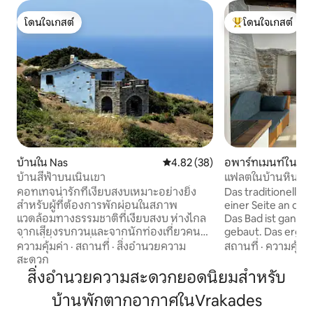
โดนใจเกสต์
โดนใจเกสต์
โดนใจเกสต์
โดนใจเกสต์ที่สุด
บ้านใน Nas
คะแนนเฉลี่ย 4.82 จาก 5, 38 รีวิว
4.82 (38)
อพาร์ทเมนท์ใน Evd
บ้านสีฟ้าบนเนินเขา
แฟลตในบ้านหินแบบด
คอทเทจน่ารักที่เงียบสงบเหมาะอย่างยิ่ง
Das traditionelle 
สำหรับผู้ที่ต้องการพักผ่อนในสภาพ
einer Seite an die
แวดล้อมทางธรรมชาติที่เงียบสงบ ห่างไกล
Das Bad ist ganz in
จากเสียงรบกวนและจากนักท่องเที่ยวคน
gebaut. Das ergibt
อื่นๆที่นี่เป็นจุดที่สมบูรณ์แบบในการขยาย
spektakuläres Wo
ความคุ้มค่า
·
สถานที่
·
สิ่งอำนวยความ
สถานที่
·
ความคุ้มค่
และเพลิดเพลินกับความเป็นส่วนตัวของคุณ
Eindruck, mitten in
สะดวก
ที่พักแห่งนี้ตั้งอยู่เหนือหมู่บ้านนาสเล็กๆ
Terrasse hat ein
สิ่งอำนวยความสะดวกยอดนิยมสำหรับ
และคุณจะต้องมียานพาหนะเพื่อไปถึง
Aussicht auf das 
บ้านพักตากอากาศในVrakades
(ถนนลูกรัง 1 กม. แต่สามารถเข้าถึงได้ด้วย
Fytema und die Be
ยานพาหนะทุกประเภท) นอกเหนือจาก
Wohnung ist 2023 