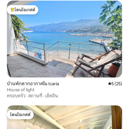
โดนใจเกสต์
โดนใจเกสต์ที่สุด
บ้านพักตากอากาศใน Icaria
คะแนนเฉลี่ย
5 (25)
House of light
ครอบครัว
·
สถานที่
·
เช็คอิน
โดนใจเกสต์
โดนใจเกสต์