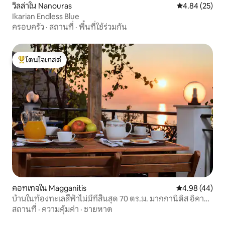
วิลล่าใน Nanouras
คะแนนเฉลี่ย 4.
4.84 (25)
Ikarian Endless Blue
ครอบครัว
·
สถานที่
·
พื้นที่ใช้ร่วมกัน
โดนใจเกสต์
โดนใจเกสต์ที่สุด
คอทเทจใน Magganitis
คะแนนเฉลี่ย 4.
4.98 (44)
บ้านในท้องทะเลสีฟ้าไม่มีที่สิ้นสุด 70 ตร.ม. มากกานิติส อิคา
เรีย
สถานที่
·
ความคุ้มค่า
·
ชายหาด