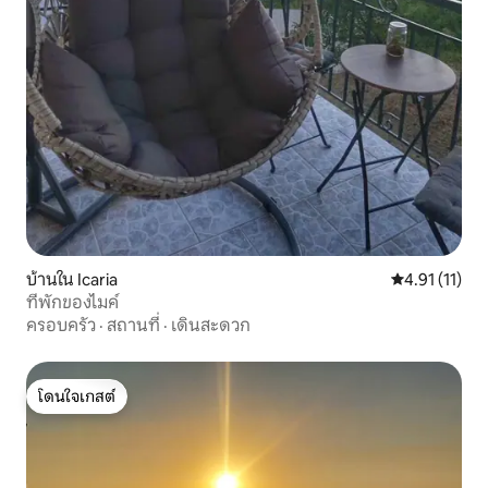
บ้านใน Icaria
คะแนนเฉลี่ย 4.
4.91 (11)
ที่พักของไมค์
ครอบครัว
·
สถานที่
·
เดินสะดวก
โดนใจเกสต์
โดนใจเกสต์