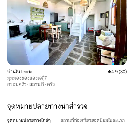
บ้านใน Icaria
คะแนนเฉลี่ย 4
4.9 (30)
มุมมองของแองเจลิกิ
ครอบครัว
·
สถานที่
·
ครัว
จุดหมายปลายทางน่าสำรวจ
จุดหมายปลายทางใกล้ๆ
สถานที่ท่องเที่ยวยอดนิยมในละแวก