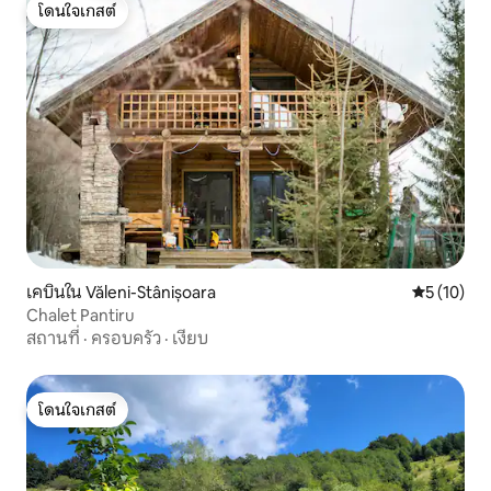
โดนใจเกสต์
โดนใจเกสต์
เคบินใน Văleni-Stânișoara
คะแนนเฉลี่ย
5 (10)
Chalet Pantiru
สถานที่
·
ครอบครัว
·
เงียบ
โดนใจเกสต์
โดนใจเกสต์