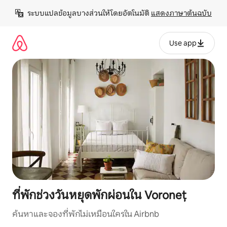
ข้าม
ระบบแปลข้อมูลบางส่วนให้โดยอัตโนมัติ 
แสดงภาษาต้นฉบับ
ไป
ยัง
เนื้อหา
Use app
ที่พักช่วงวันหยุดพักผ่อนใน Voroneț
ค้นหาและจองที่พักไม่เหมือนใครใน Airbnb