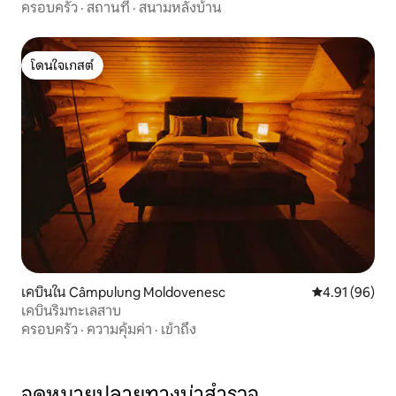
ครอบครัว
·
สถานที่
·
สนามหลังบ้าน
โดนใจเกสต์
โดนใจเกสต์
เคบินใน Câmpulung Moldovenesc
คะแนนเฉลี่ย 4.
4.91 (96)
เคบินริมทะเลสาบ
ครอบครัว
·
ความคุ้มค่า
·
เข้าถึง
จุดหมายปลายทางน่าสำรวจ