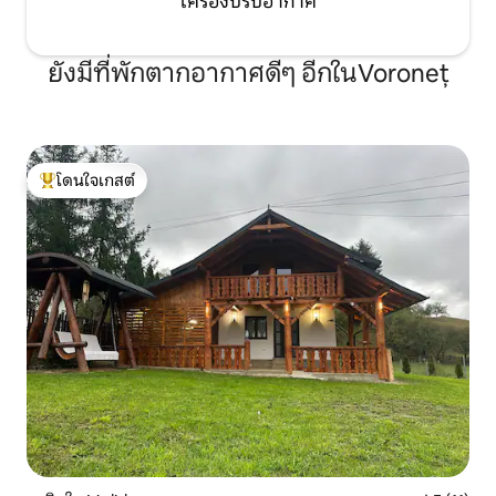
เครื่องปรับอากาศ
ยังมีที่พักตากอากาศดีๆ อีกในVoroneț
โดนใจเกสต์
โดนใจเกสต์ที่สุด