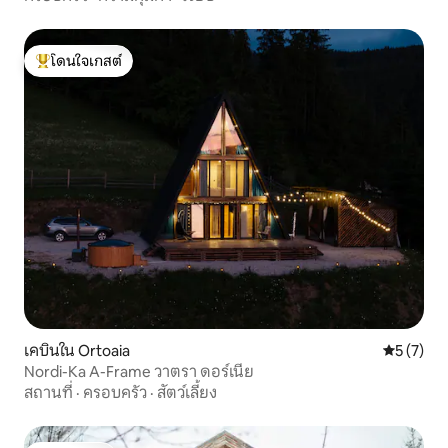
โดนใจเกสต์
โดนใจเกสต์ที่สุด
เคบินใน Ortoaia
คะแนนเฉลี่
5 (7)
Nordi-Ka A-Frame วาตรา ดอร์เนีย
สถานที่
·
ครอบครัว
·
สัตว์เลี้ยง