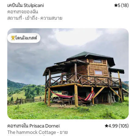
เคบินใน Stulpicani
คะแนนเฉลี่ย
5 (18)
คอทเทจของฉัน
สถานที่
·
เข้าถึง
·
ความสบาย
โดนใจเกสต์
โดนใจเกสต์ที่สุด
คอทเทจใน Prisaca Dornei
คะแนนเฉลี่ย 4.9
4.99 (105)
The hammock Cottage - ขาย