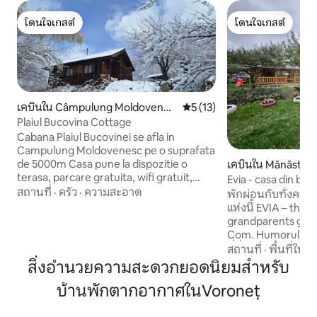
โดนใจเกสต์
โดนใจเกสต์
โดนใจเกสต์
โดนใจเกสต์
เคบินใน Câmpulung Moldovenes
คะแนนเฉลี่ย 5 จาก 5, 13 รีวิว
5 (13)
c
Plaiul Bucovina Cottage
Cabana Plaiul Bucovinei se afla in
Campulung Moldovenesc pe o suprafata
de 5000m Casa pune la dispozitie o
เคบินใน Mănăstire
terasa, parcare gratuita, wifi gratuit,
Evia - casa din bus
sauna, gratar, ceaun, hamac Living cu
สถานที่
·
ครัว
·
ความสะอาด
พักผ่อนกับทั้งครอ
televizor plat,sistem audio cu bluetooth,
แห่งนี้ EVIA – the l
semineu,2 spatii de dormit 2 bai 2 dusuri
grandparents gard
maxim 6 persoane Bucatarie cu zona de
Com. Humorului M
servit masa complet utilata cu aragaz cu
ที่ซึ่งความเงียบสงบ
สถานที่
·
พื้นที่ในร่
cuptor, expresor de cafea, cuptor cu
รอบคุณ เรามีห้องนอ
สิ่งอำนวยความสะดวกยอดนิยมสำหรับ
microunde,frigider,tacamuri.... Baile sunt
หลังคาห้องนั่งเล่นที
complet utilate cu boilere dusuri uscator
บ้านพักตากอากาศในVoroneț
ห้องครัวที่มีอุปกร
de par
หลังคาเตาบาร์บีคิ
จากุซซี่ที่ทำจากไฟ