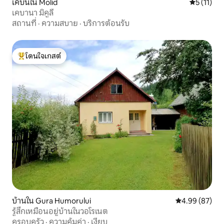
เคบินใน Molid
คะแนนเฉลี่ย
5 (11)
เคบานา มิคูลี
สถานที่
·
ความสบาย
·
บริการต้อนรับ
โดนใจเกสต์
โดนใจเกสต์ที่สุด
บ้านใน Gura Humorului
คะแนนเฉลี่ย 4.
4.99 (87)
รู้สึกเหมือนอยู่บ้านในวอโรเนต
ครอบครัว
·
ความคุ้มค่า
·
เงียบ