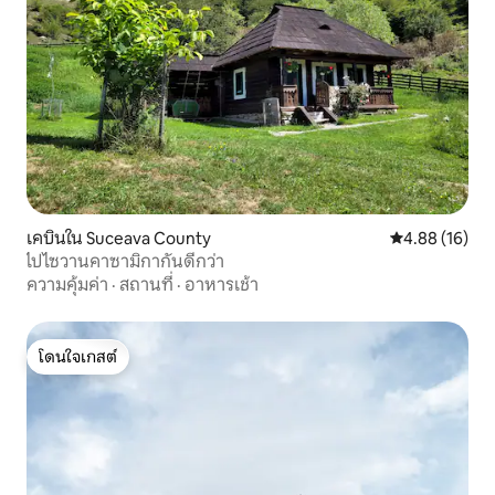
เคบินใน Suceava County
คะแนนเฉลี่ย 4.
4.88 (16)
ไปไซวานคาซามิกากันดีกว่า
ความคุ้มค่า
·
สถานที่
·
อาหารเช้า
โดนใจเกสต์
โดนใจเกสต์