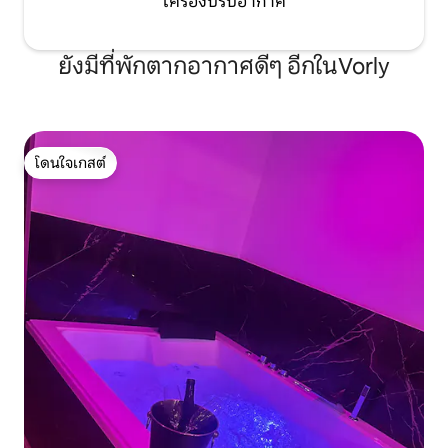
เครื่องปรับอากาศ
ยังมีที่พักตากอากาศดีๆ อีกในVorly
โดนใจเกสต์
โดนใจเกสต์