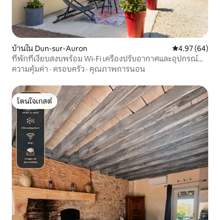
บ้านใน Dun-sur-Auron
คะแนนเฉลี่ย 4.
4.97 (64)
ที่พักที่เงียบสงบพร้อม Wi-Fi เครื่องปรับอากาศและอุปกรณ์
สำหรับเด็กเล็ก
ความคุ้มค่า
·
ครอบครัว
·
คุณภาพการนอน
โดนใจเกสต์
โดนใจเกสต์