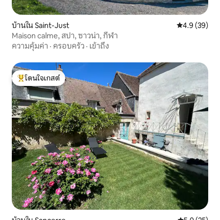
บ้านใน Saint-Just
คะแนนเฉลี่ย 4
4.9 (39)
Maison calme, สปา, ซาวน่า, กีฬา
ความคุ้มค่า
·
ครอบครัว
·
เข้าถึง
โดนใจเกสต์
โดนใจเกสต์ที่สุด