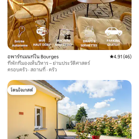
อพาร์ทเมนท์ใน Bourges
คะแนนเฉลี่ย 4.
4.91 (46)
ที่พักที่มองเห็นวิหาร – ย่านประวัติศาสตร์
ครอบครัว
·
สถานที่
·
ครัว
โดนใจเกสต์
โดนใจเกสต์