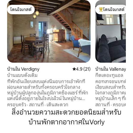
โดนใจเกสต์
โดนใจเกสต์
โดนใจเกสต์
โดนใจเกสต์ที่สุด
บ้านใน Verdigny
คะแนนเฉลี่ย 4.9 จาก 5, 21 รีวิว
4.9 (21)
บ้านใน Vallenay
บ้านแบบดั้งเดิม
กีตเดอะทูแอล
ที่พักอันเงียบสงบแห่งนี้มอบการเข้าพักที่
คอทเทจชนบทตั้งอ
ผ่อนคลายสำหรับทั้งครอบครัวใจกลาง
เงียบสงบสำหรับช่ว
หมู่บ้านผู้ปลูกองุ่นในภูมิภาคซ็องแซร์ ที่พัก
ใจกลางภูมิภาคเบอร์ร
แห่งนี้ตั้งอยู่ภายในโรงบ่มไวน์ ในหมู่บ้าน
หมู่บ้านเล็ก ๆ ที่เง
เวอร์ดิย์นีที่ตีนเขาซ็องแซร์ ใช้เวลาขับรถ 5
กิโลเมตร คุณจะพบ
ครอบครัว
·
สถานที่
·
เดินสะดวก
สถานที่
·
ครอบครัว
นาทีจากแซ็ง-ซาตูร์ ซึ่งเป็นหมู่บ้านเล็กๆ ที่มี
ท้องถิ่น เส้นทางเ
สิ่งอำนวยความสะดวกยอดนิยมสำหรับ
ร้านค้าและพื้นที่พักผ่อนทุกอย่าง (ริมฝั่งแม่
ประกอบด้วย: ห้องครัวแบบเปิดพร้อม
บ้านพักตากอากาศในVorly
น้ำลัวร์ สนามเทนนิส การพายเรือแคนู การ
อุปกรณ์ครบครัน 1 
ปั่นจักรยานริมแม่น้ำลัวร์ ฯลฯ) คอทเทจ
เตียงคู่ขนาด 160x20
สำหรับ 5 คน: 2 ห้องนอน 1 ห้องน้ำ 2 ห้อง
พร้อมเตียงโซฟาสำ