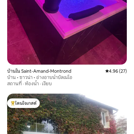
บ้านใน Saint-Amand-Montrond
คะแนนเฉลี่ย 4.
4.96 (27)
บ้าน • ซาวน่า • อ่างอาบน้ำบัลเนโอ
สถานที่
·
ห้องน้ำ
·
เงียบ
โดนใจเกสต์
โดนใจเกสต์ที่สุด