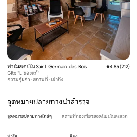
ฟาร์มสเตย์ใน Saint-Germain-des-Bois
คะแนนเฉลี่ย 4.8
4.85 (212)
Gite "L 'ของแท้"
ความคุ้มค่า
·
สถานที่
·
เข้าถึง
จุดหมายปลายทางน่าสำรวจ
จุดหมายปลายทางใกล้ๆ
สถานที่ท่องเที่ยวยอดนิยมในละแวก
ปารีส
ลียง