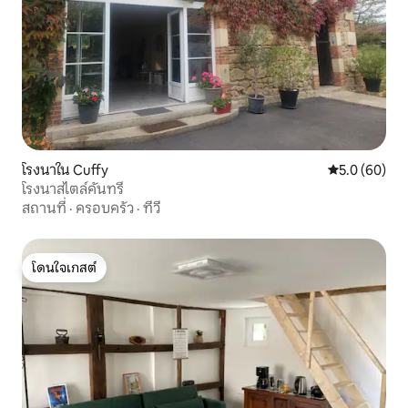
โรงนาใน Cuffy
คะแนนเฉลี่ย 5
5.0 (60)
โรงนาสไตล์คันทรี
สถานที่
·
ครอบครัว
·
ทีวี
โดนใจเกสต์
โดนใจเกสต์