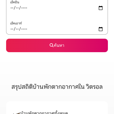
เช็คอิน
เช็คเอาท์
ค้นหา
สรุปสถิติบ้านพักตากอากาศใน วิตรอล
บ้านพักตากอากาศทั้งหมด