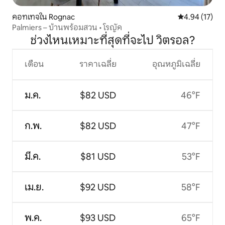
คอทเทจใน Rognac
คะแนนเฉลี่ย 4.
4.94 (17)
Palmiers – บ้านพร้อมสวน • โรญัค
ช่วงไหนเหมาะที่สุดที่จะไป วิตรอล?
เดือน
ราคาเฉลี่ย
อุณหภูมิเฉลี่ย
ม.ค.
$82 USD
46°F
ก.พ.
$82 USD
47°F
มี.ค.
$81 USD
53°F
เม.ย.
$92 USD
58°F
พ.ค.
$93 USD
65°F