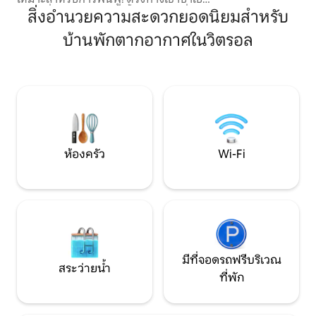
สถานที่มหัศจรรย์: โรงสีน้ำมันเก่าแก่ที่มีวิว
สิ่งอำนวยความสะดวกยอดนิยมสำหรับ
อันน่าทึ่งของชนบท Aix สถานที่หายากที่มี
บ้านพักตากอากาศในวิตรอล
ทั้งความสะดวกสบาย สุขภาพ และความ
เงียบสงบรวมอยู่ด้วยกัน ไม่ว่าคุณจะมาคน
เดียวหรือมากับคนรัก โรงสีที่เป็นกันเองและ
อบอุ่นนี้จะชวนคุณมาสัมผัสประสบการณ์
การปล่อยวาง หากคุณชอบความแท้จริงและ
โรแมนติก พรีเมียมสวีทรอคุณอยู่!
ห้องครัว
Wi-Fi
มีที่จอดรถฟรีบริเวณ
สระว่ายน้ำ
ที่พัก