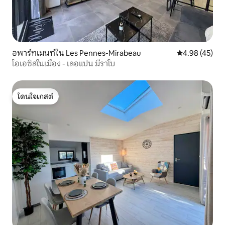
อพาร์ทเมนท์ใน Les Pennes-Mirabeau
คะแนนเฉลี่ย 4.
4.98 (45)
โอเอซิสในเมือง - เลอแปน มีราโบ
โดนใจเกสต์
โดนใจเกสต์