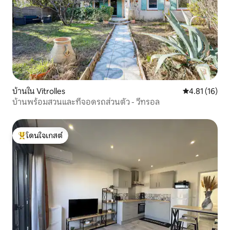
บ้านใน Vitrolles
คะแนนเฉลี่ย 4.
4.81 (16)
บ้านพร้อมสวนและที่จอดรถส่วนตัว - วีทรอล
โดนใจเกสต์
โดนใจเกสต์ที่สุด