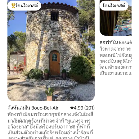
โดนใจเกสต์
โดนใจเกสต์
โดนใจเกสต์ที่สุด
โดนใจเกสต์
ลอฟท์ใน Ensuès-l
e
วิวหาดจากดาดฟ้าที
หลบหนีไปยังบลูโคสต
วองซ์ในสตูดิโอที่
โดยเจ้าของสถาปนิก 
เนินเขาและทะเลที่
ตัวของคุณและเพล
สบายที่ทันสมัยทั้
และสำรวจอ่าวด้วยเร
ในทำเลที่สะดวกห่า
10 นาทีและห่างจาก
กังหันลมใน Bouc-Bel-Air
คะแนนเฉลี่ย 4.99 จาก 5, 201 รีวิว
4.99 (201)
นาทีพร้อมที่จอดรถ
ห้องพรีเมียมพร้อมจากุซซี่กลางแจ้งในโรงสี
จดจำรออยู่บน Blue
มาสัมผัสฤดูร้อนที่น่าจดจำที่ "มูแลงรูจ พร
อว็องซาล" ซึ่งมีเครื่องปรับอากาศ! ที่พักที่
เป็นส่วนตัวอย่างแท้จริงพร้อมอ่างน้ำร้อนที่
เหมาะสำหรับการฟื้นฟู! ตรงทางเข้าป่าเป็น