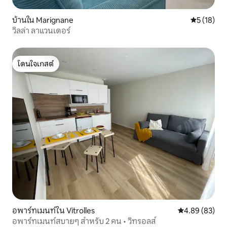
บ้านใน Marignane
คะแนนเฉลี่ย
5 (18)
วิลล่า ลาแวนเดอร์
โดนใจเกสต์
โดนใจเกสต์
อพาร์ทเมนท์ใน Vitrolles
คะแนนเฉลี่ย 4.
4.89 (83)
อพาร์ทเมนท์สบายๆ สำหรับ 2 คน • วิทรอลส์