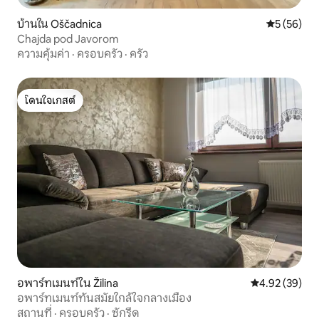
บ้านใน Oščadnica
คะแนนเฉลี่ย
5 (56)
Chajda pod Javorom
ความคุ้มค่า
·
ครอบครัว
·
ครัว
โดนใจเกสต์
โดนใจเกสต์
อพาร์ทเมนท์ใน Žilina
คะแนนเฉลี่ย 4.
4.92 (39)
อพาร์ทเมนท์ทันสมัยใกล้ใจกลางเมือง
สถานที่
·
ครอบครัว
·
ซักรีด