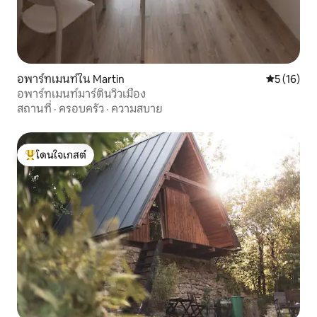
อพาร์ทเมนท์ใน Martin
คะแนนเฉลี่ย
5 (16)
อพาร์ทเมนท์มาร์ตินวิวเมือง
สถานที่
·
ครอบครัว
·
ความสบาย
โดนใจเกสต์
โดนใจเกสต์ที่สุด