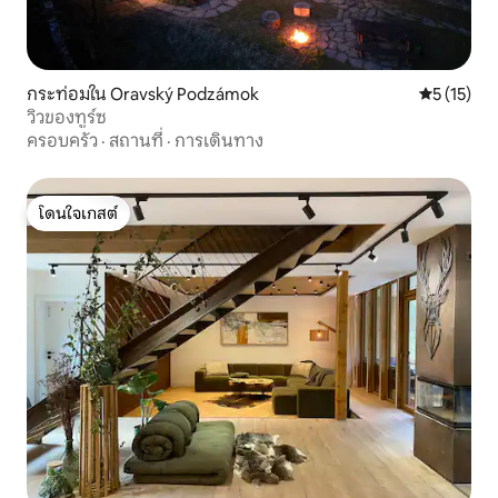
กระท่อมใน Oravský Podzámok
คะแนนเฉลี่ย
5 (15)
วิวของทูร์ซ
ครอบครัว
·
สถานที่
·
การเดินทาง
โดนใจเกสต์
โดนใจเกสต์