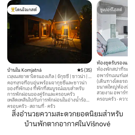
โดนใจเกสต์
ซูเปอร์โฮสต์
โดนใจเกสต์ที่สุด
ซูเปอร์โฮสต์
ห้องชุดรับรองแขก
y
ห้องพักสปาที่ระเบีย
บ้านใน Komjatná
คะแนนเฉลี่ย 5 จาก 5, 35 รีวิว
5 (35)
ส่วนตัว
อพาร์ทเมนท์แห่งนี้อย
เวลเนสชาตาไตรแองเกิล | จักุซซี่ | ซาวน่า | ฮ
(เดินทางโดยรถยนต์ 
อรี่
คอทเทจที่อบอุ่นพร้อมจากุซซี่และซาวน่า
ขนาดใหญ่ห้องนั่งเล่
ของที่พักเอง ที่พักที่สมบูรณ์แบบสำหรับ
สวยงาม อพาร์ทเมนท์
การพักผ่อนของคู่รักและครอบครัว
ใหม่มีอุปกรณ์ครบคร
ครอบครัว
·
ความคุ้
เพลิดเพลินไปกับการพักผ่อนในอ่างน้ำร้อน
เครื่องชงกาแฟฯลฯ) 
และความเงียบสงบของภูเขา พักผ่อนใน
ครอบครัว
·
สถานที่
·
ครัว
ยังมีระเบียงกว้างขว
ทำเลที่เงียบสงบใน Komjatná ซึ่งเป็น
สิ่งอำนวยความสะดวกยอดนิยมสำหรับ
(สำหรับผู้เข้าพักฟรี
หมู่บ้านบนชายแดนระหว่าง Liptov และ
อยู่ในห้องติดกับอพ
บ้านพักตากอากาศในVišnové
Orava ในคอทเทจสำหรับ 4 คน การตกแต่ง
ร้อน 35 ยูโร/4 ชม./
ภายในที่ทันสมัย ห้องครัวที่มีอุปกรณ์ครบ
เด็กเล็ก สำหรับการเ
ครัน Wi-Fi ระเบียง เตาปิ้งย่าง เตาผิง สนาม