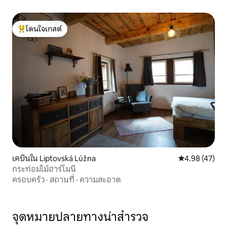
โดนใจเกสต์
โดนใจเกสต์ที่สุด
เคบินใน Liptovská Lúžna
คะแนนเฉลี่ย 4.
4.98 (47)
กระท่อมไม้ฮาร์โมนี
ครอบครัว
·
สถานที่
·
ความสะอาด
จุดหมายปลายทางน่าสำรวจ