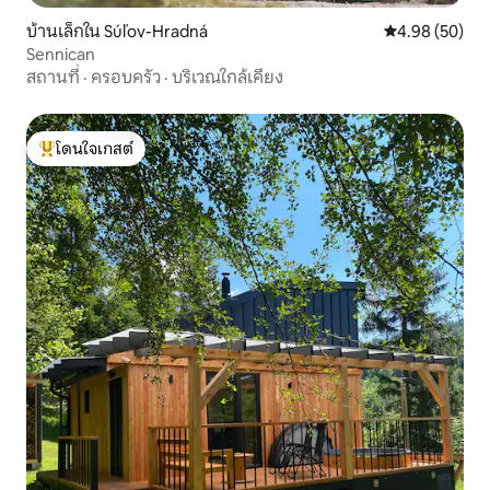
บ้านเล็กใน Súľov-Hradná
คะแนนเฉลี่ย 4.
4.98 (50)
Sennican
สถานที่
·
ครอบครัว
·
บริเวณใกล้เคียง
โดนใจเกสต์
โดนใจเกสต์ที่สุด