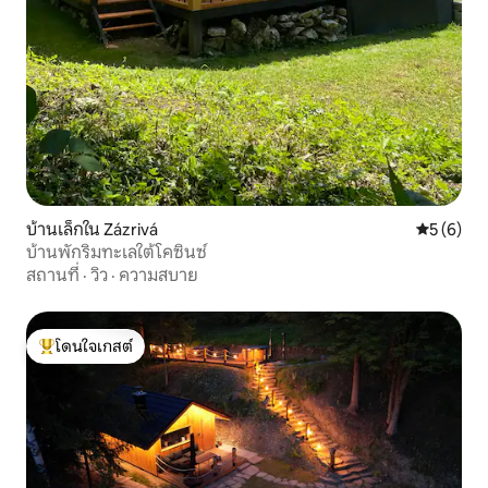
บ้านเล็กใน Zázrivá
คะแนนเฉลี่
5 (6)
บ้านพักริมทะเลใต้โคซินซ์
สถานที่
·
วิว
·
ความสบาย
โดนใจเกสต์
โดนใจเกสต์ที่สุด