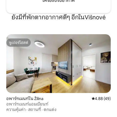
เครื่องปรับอากาศ
ยังมีที่พักตากอากาศดีๆ อีกในVišnové
ซูเปอร์โฮสต์
ซูเปอร์โฮสต์
อพาร์ทเมนท์ใน Žilina
คะแนนเฉลี่ย 4.
4.88 (49)
อพาร์ทเมนท์แอมเบียนท์
ความคุ้มค่า
·
สถานที่
·
ตกแต่ง