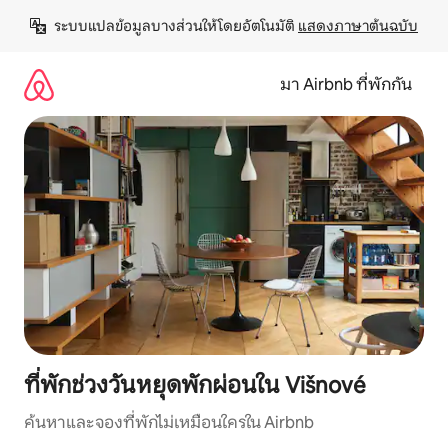
ข้าม
ระบบแปลข้อมูลบางส่วนให้โดยอัตโนมัติ 
แสดงภาษาต้นฉบับ
ไป
ยัง
เนื้อหา
มา Airbnb ที่พักกัน
ที่พักช่วงวันหยุดพักผ่อนใน Višnové
ค้นหาและจองที่พักไม่เหมือนใครใน Airbnb