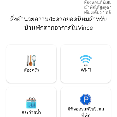
ห้องนอนที่มีเสน่ห์
กลุ่ม และคนรักสถาปัตยกรรมที่ต้องการ
เข้าพักได้สูงสุด 10 
สัมผัสสโกเปียจากหนึ่งในสถานที่ที่เป็นที่รู้จัก
เตียงเดี่ยว 4 หลัง 
มากที่สุด เราพร้อมต้อนรับคุณแล้ว — คุณ
สำหรับการพักผ่อน อ
สิ่งอำนวยความสะดวกยอดนิยมสำหรับ
พร้อมสัมผัสสโกเปียจากกำแพงเมืองหรือ
ที่อบอุ่นหรือผ่อนค
ยัง?
บ้านพักตากอากาศในVince
สวนที่สงบเป็นสถาน
การพักผ่อนกลางแจ
ที่พักน่าอยู่แห่งนี้ต
ผสมผสานความสะดว
ความสงบ เหมาะสำห
ที่กำลังมองหาที่พั
คลาย ขอให้มีความส
ห้องครัว
Wi-Fi
มีที่จอดรถฟรีบริเวณ
สระว่ายน้ำ
ที่พัก