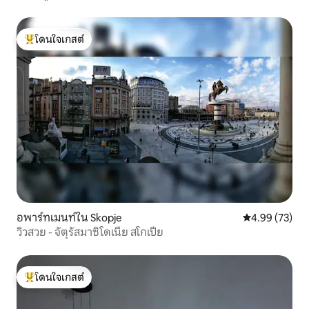
โดนใจเกสต์
โดนใจเกสต์ที่สุด
อพาร์ทเมนท์ใน Skopje
คะแนนเฉลี่ย 4.
4.99 (73)
วิวสวย - จัตุรัสมาซิโดเนีย สโกเปีย
โดนใจเกสต์
โดนใจเกสต์ที่สุด