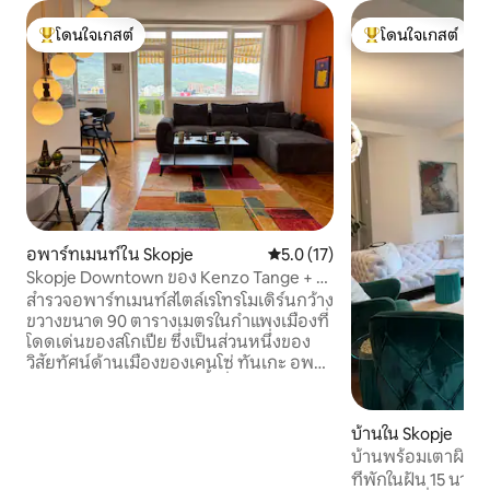
โดนใจเกสต์
โดนใจเกสต์
โดนใจเกสต์ที่สุด
โดนใจเกสต์ที่สุด
อพาร์ทเมนท์ใน Skopje
คะแนนเฉลี่ย 5.0 จาก 5, 17 รีวิว
5.0 (17)
Skopje Downtown ของ Kenzo Tange + ที่
จอดรถฟรี
สำรวจอพาร์ทเมนท์สไตล์เรโทรโมเดิร์นกว้าง
ขวางขนาด 90 ตารางเมตรในกำแพงเมืองที่
โดดเด่นของสโกเปีย ซึ่งเป็นส่วนหนึ่งของ
วิสัยทัศน์ด้านเมืองของเคนโซ่ ทันเกะ อพาร์
ทเมนท์ใจกลางเมืองแห่งนี้เพิ่งได้รับการ
ปรับปรุงใหม่และสะดวกสบาย โดยผสม
ผสานรายละเอียดสไตล์ยูโกสลาเวีย ความ
บ้านใน Skopje
สะดวกสบายที่ใช้งานได้จริง ที่จอดรถฟรี
บ้านพร้อมเตาผิงแล
และระเบียงบนชั้น 9 พร้อมวิวเมืองและ
ที่พักในฝัน 15 นาที
พระอาทิตย์ตกดิน เหมาะสำหรับครอบครัว