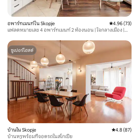
อพาร์ทเมนท์ใน Skopje
คะแนนเฉลี่ย 4.
4.96 (73)
แฟลตหมายเลข 4 อพาร์ทเมนท์ 2 ห้องนอน | ใจกลางเมือง |
เช็คอินด้วยตนเอง
ซูเปอร์โฮสต์
ซูเปอร์โฮสต์
บ้านใน Skopje
คะแนนเฉลี่ย 4
4.8 (87)
บ้านหรูพร้อมที่จอดรถในสโกเปีย