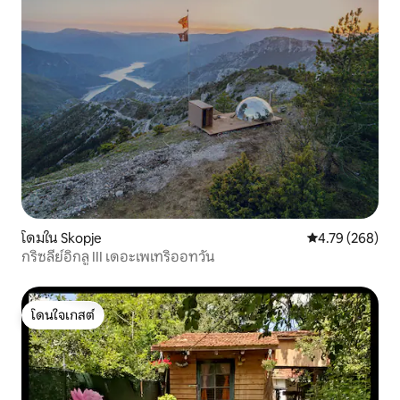
โดมใน Skopje
คะแนนเฉลี่ย 4.7
4.79 (268)
กริซลีย์อิกลู III เดอะเพเทริออทวัน
โดนใจเกสต์
โดนใจเกสต์