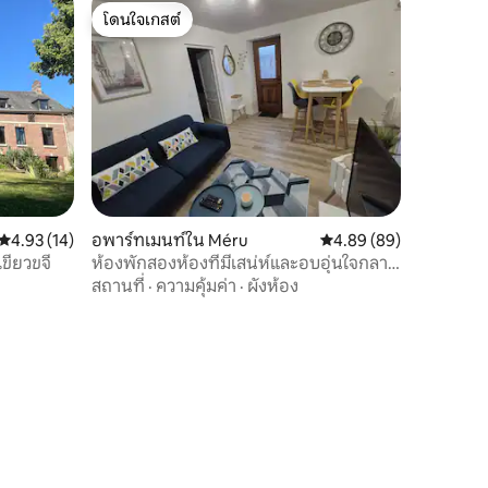
โดนใจเกสต์
โดนใจเกสต์
คะแนนเฉลี่ย 4.93 จาก 5, 14 รีวิว
4.93 (14)
อพาร์ทเมนท์ใน Méru
คะแนนเฉลี่ย 4.89 จาก 5,
4.89 (89)
ขียวขจี
ห้องพักสองห้องที่มีเสน่ห์และอบอุ่นใจกลาง
เมรู
สถานที่
·
ความคุ้มค่า
·
ผังห้อง