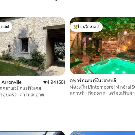
เกสต์
โดนใจเกสต์
์ที่สุด
โดนใจเกสต์ที่สุด
อพาร์ทเมนท์ใน ชองบลี
Arronville
คะแนนเฉลี่ย 4.94 จาก 5, 50 รีวิว
4.94 (50)
ห้องสวีท L'Intemporel Minéral S
72 รีวิว
จกลางเวซ็อง ฝรั่งเศส
สปาส่วนตัว
สถานที่
·
ที่จอดรถ
·
เครื่องปรับอ
รอบครัว
·
ความสะอาด