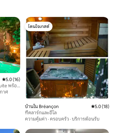
โดนใจเกสต์
โดนใจเกสต์
คะแนนเฉลี่ย 5.0 จาก 5, 16 รีวิว
5.0 (16)
uite พร้อม
ากาศ
บ้านใน Bréançon
คะแนนเฉลี่ย 5.0 จาก 5,
5.0 (18)
ที่คลาร์กและอีโล
ความคุ้มค่า
·
ครอบครัว
·
บริการต้อนรับ