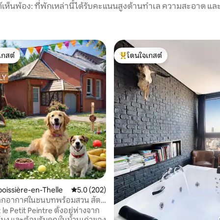
์เห็นพ้อง: ที่พักเหล่านี้ได้รับคะแนนสูงด้านทำเล ความสะอาด และ
เกสต์
โดนใจเกสต์
์ที่สุด
โดนใจเกสต์ที่สุด
05 รีวิว
boissière-en-Thelle
คะแนนเฉลี่ย 5.0 จาก 5, 202 รีวิว
5.0 (202)
ากอากาศในชนบทพร้อมสวน สัตว์
ๆ ยินดีต้อนรับ
le Petit Peintre ตั้งอยู่ห่างจาก
่วโมง และต้อนรับคุณในบ้านเก่าของ