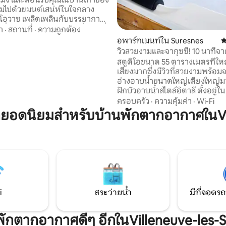
เต็มไปด้วยมนต์เสน่ห์ในใจกลาง
อวาซ เพลิดเพลินกับบรรยากาศ
ที่มีสวนปิด ระเบียง ห้องนั่งเล่นที่
า
·
สถานที่
·
ความถูกต้อง
รัวที่มีอุปกรณ์ครบครัน และห้อง
อพาร์ทเมนท์ใน Suresnes
ค
บน เหมาะอย่างยิ่งสำหรับการ
วิวสวยงามและจากุซซี่! 10 นาทีจ
ื้นฟูพลัง สำรวจภูมิภาค หรือ
ปารีส!
สตูดิโอขนาด 55 ตารางเมตรที่ใหญ
ไกลในบรรยากาศที่เงียบสงบ 🐾
เสียงมากซึ่งมีวิวที่สวยงามพร้อมจา
บสัตว์เลี้ยง สัตว์เลี้ยงของคุณจะ
อ่างอาบน้ำขนาดใหญ่เตียงใหญ่
ต้อนรับและจะได้เพลิดเพลินกับ
ฝักบัวอาบน้ำสไตล์อิตาลี ตั้งอยู่ใน
ินเล่นมากมายในบริเวณใกล้เคียง
เงียบสงบและปลอดภัย 10 นาทีจ
ครอบครัว
·
ความคุ้มค่า
·
Wi-Fi
แชมป์เอลีเซ่ที่มีชื่อเสียง (ใจกลางปารี
ยอดนิยมสำหรับบ้านพักตากอากาศในVil
เสนอ “แพ็กเกจโรแมนติก” ที่เป็น
ราคา 95 ยูโรเพื่อเซอร์ไพรส์คนที่
พร้อมกับกลีบกุหลาบ เทียนวางเป็
บนเตียง (สามารถเพิ่มป้ายสุขสันต
ได้) และในราคา 175 ยูโร มาพร้อมก
แชมเปญและสตรอเบอร์รี่ดีๆ! 🌹
i
สระว่ายน้ำ
มีที่จอดรถ
ี่พักตากอากาศดีๆ อีกในVilleneuve-les-