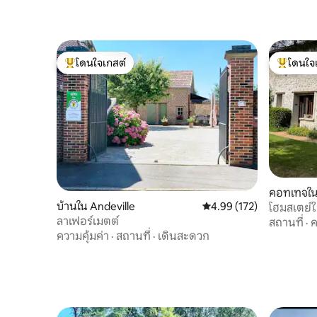
โดนใจเกสต์
โดนใจ
โดนใจเกสต์ที่สุด
โดนใจเกสต
คอทเทจใน 
บ้านใน Andeville
คะแนนเฉลี่ย 4.99 จาก 5, 1
4.99 (172)
โฮมสเตย์ใ
ลาเฟอร์เมตต์
สถานที่
·
ค
ความคุ้มค่า
·
สถานที่
·
เดินสะดวก