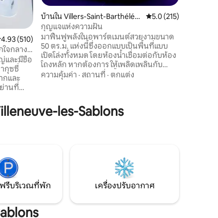
บ้านใน Villers-Saint-Barthélém
คะแนนเฉลี่ย 5.0 จาก 5, 
5.0 (215)
y
กุญแจแห่งความฝัน
มาฟื้นฟูพลังในอพาร์ตเมนต์สวยงามขนาด
ะแนนเฉลี่ย 4.93 จาก 5, 510 รีวิว
4.93 (510)
50 ตร.ม. แห่งนี้ซึ่งออกแบบเป็นพื้นที่แบบ
ากใจกลาง
เปิดโล่งทั้งหมด โดยห้องน้ำเชื่อมต่อกับห้อง
่และมีชื่อ
โถงหลัก หากต้องการ ให้เพลิดเพลินกับ
กุซซี่
แชมเปญสักแก้วในอ่างน้ำวนและหลับไป
ความคุ้มค่า
·
สถานที่
·
ตกแต่ง
มากและ
อย่างสบายใจภายใต้ท้องฟ้าที่เต็มไปด้วย
ย่านที่
ดวงดาว นอกจากนี้ยังเพลิดเพลินกับระเบียง
ากถนน
เพื่อสูดลมหายใจเล็กน้อยในตอนเย็นหรือ
ส) ฉัน
leneuve-les-Sablons
ทานอาหารเช้าของคุณที่หันหน้าไปทาง
ทางเลือกใน
ธรรมชาติ ทุกอย่างเพื่อรวมตัวกันเป็นคู่รัก
คุณรัก มา
หรือคนเดียวสำหรับช่วงเย็นที่เงียบสงบ หาก
นรูปหัวใจ
มีคำขอก็ติดต่อเราได้เสมอ
์วันเกิด
ับ
🍓
ฟรีบริเวณที่พัก
เครื่องปรับอากาศ
Sablons