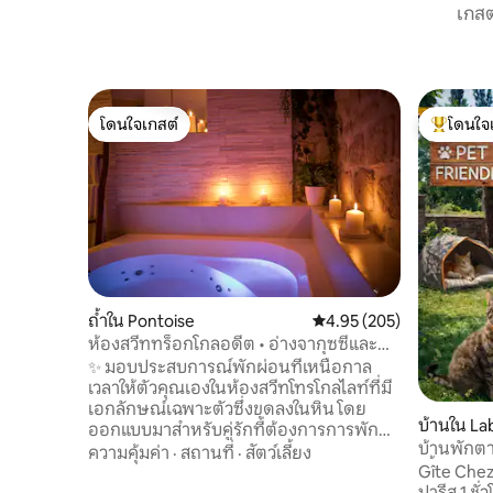
เกสต
โดนใจเกสต์
โดนใจ
โดนใจเกสต์
โดนใจเกสต
ถ้ำใน Pontoise
คะแนนเฉลี่ย 4.95 จาก 5, 2
4.95 (205)
ห้องสวีททร็อกโกลอดีต • อ่างจากุซซี่และ
ระเบียงส่วนตัว
✨ มอบประสบการณ์พักผ่อนที่เหนือกาล
เวลาให้ตัวคุณเองในห้องสวีทโทรโกลไลท์ที่มี
เอกลักษณ์เฉพาะตัวซึ่งขุดลงในหิน โดย
บ้านใน La
ออกแบบมาสำหรับคู่รักที่ต้องการการพัก
บ้านพักต
ผ่อน ความโรแมนติก และการหลีกหนีจาก
ความคุ้มค่า
·
สถานที่
·
สัตว์เลี้ยง
เลี้ยงต่าง
Gîte Chez 
ความวุ่นวาย เพลิดเพลินกับอ่างอาบน้ำ
ปารีส 1 ชั
ขนาดใหญ่ที่มีแสงเทียน ส่วนห้องนอนมี