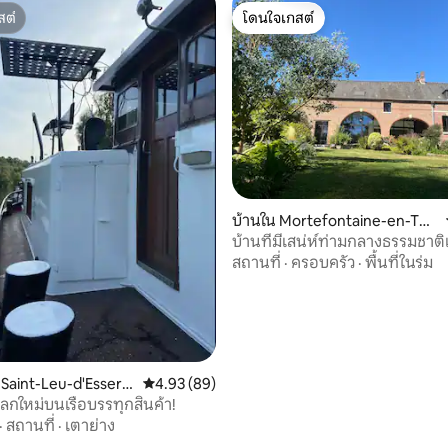
สต์
โดนใจเกสต์
สต์
โดนใจเกสต์
, 6 รีวิว
บ้านใน Mortefontaine-en-The
lle
บ้านที่มีเสน่ห์ท่ามกลางธรรมชาติเ
สถานที่
·
ครอบครัว
·
พื้นที่ในร่ม
น Saint-Leu-d'Essere
คะแนนเฉลี่ย 4.93 จาก 5, 89 รีวิว
4.93 (89)
ปลกใหม่บนเรือบรรทุกสินค้า!
·
สถานที่
·
เตาย่าง