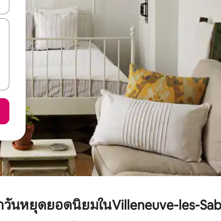
ลการค้นหา
พักวันหยุดยอดนิยมในVilleneuve-les-Sab