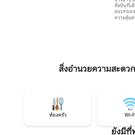
ศิลปินที่
เตียงคิงไซส์ มีห้องนั่งเล่นที่อบอุ่น 2 ห้อง
ชนบทของโ
รวมถึงระเบียงส่วนตัวและห้องครัวที่มี
ที่เงียบสงบ
อุปกรณ์ครบครัน ท่ามกลางหินเปลือย เสน่ห์
ความคุ้มค่
สว่าง โรงค
แท้จริง และความสะดวกสบายที่ทันสมัย คุณ
นอนบนชั้น
จะได้สัมผัสประสบการณ์ที่หาได้ยากในสถาน
พักผ่อน ฟ
ที่ที่ไม่ธรรมดา ห่างจากปารีส 30 นาที
ทำงานทาง
เหมาะสำหรั
ได้รับการ
พื้นที่เด
สิ่งอำนวยความสะดวก
ห้องครัว
Wi-F
ยังมีท