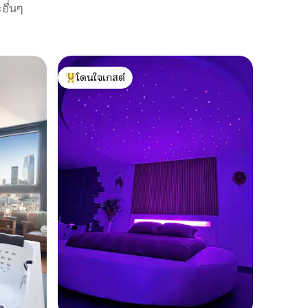
อื่นๆ
ทาวน์เฮาส
โดนใจเกสต์
โดนใจ
Casa Male
โดนใจเกสต์ที่สุด
โดนใจเกส
การพักผ่
ถ้าที่พักค
จิบค็อกเท
ในอ่างจากุซซี่อุ่นๆ
แจ้งพร้อมผล
น้ำกำลังไ
สถานที่
·
เตรียมกาแฟดีๆ ไว้ 🎬
ในห้องนั่
ดูหนัง 🌹ปรับแต่งเอ็กซ์พีเรียนซ์ให้เหมาะกับ
การฉลองช่ว
แค่… ไม่
กับความส