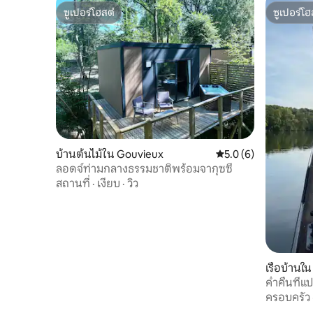
ซูเปอร์โฮสต์
ซูเปอร์โฮ
ซูเปอร์โฮสต์
ซูเปอร์โฮ
บ้านต้นไม้ใน Gouvieux
คะแนนเฉลี่ย 5.0 จาก 5
5.0 (6)
ลอดจ์ท่ามกลางธรรมชาติพร้อมจากุซซี่
สถานที่
·
เงียบ
·
วิว
เรือบ้านใ
nt
ค่ำคืนที่แ
ครอบครัว