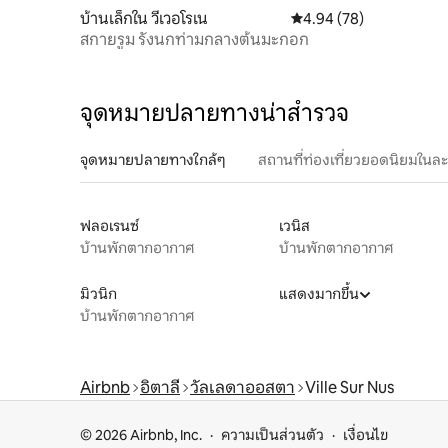
บ้านเล็กใน วีเวอโรเน
คะแนนเฉลี่ย 4.94 จาก 5, 
4.94 (78)
สกายรูม รังนกท่ามกลางต้นมะกอก
จุดหมายปลายทางน่าสำรวจ
จุดหมายปลายทางใกล้ๆ
สถานที่ท่องเที่ยวยอดนิยมในล
ฟลอเรนซ์
เวนิส
บ้านพักตากอากาศ
บ้านพักตากอากาศ
มิวนิก
แสดงมากขึ้น
บ้านพักตากอากาศ
Airbnb
อิตาลี
วัลเลดาออสตา
Ville Sur Nus
© 2026 Airbnb, Inc.
ความเป็นส่วนตัว
เงื่อนไข