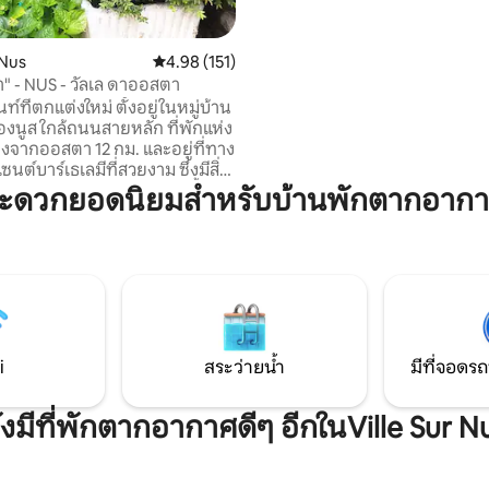
แท้จริง ที่นี่คุณไม่ได้จองแค่อพาร์ทเมนท์:
คุณจองประสบการณ์ที่ประกอบด
ละเอียด วัสดุ แสงและบรรยากาศ
Nus
คะแนนเฉลี่ย 4.98 จาก 5, 151 รีวิว
4.98 (151)
า" - NUS - วัลเล ดาออสตา
์ที่ตกแต่งใหม่ ตั้งอยู่ในหมู่บ้าน
งนูส ใกล้ถนนสายหลัก ที่พักแห่ง
่ห่างจากออสตา 12 กม. และอยู่ที่ทาง
ซนต์บาร์เธเลมีที่สวยงาม ซึ่งมีสิ่ง
จมากมายสำหรับคนรักภูเขา ทั้งใน
ะดวกยอดนิยมสำหรับบ้านพักตากอากาศ
นที่มีเส้นทางท่องเที่ยวและเส้น
ามากมาย และในช่วงฤดูหนาวที่มี
ีภูเขาและเส้นทางเดินลุยหิมะ
ี้ยังเป็นที่ตั้งของศูนย์อนุรักษ์คู
ทิศให้แก่พระแม่เซนต์บาร์เธเลมี
ปประมาณ 3 กม. คุณสามารถเยี่ยม
Fénis ได้
i
สระว่ายน้ำ
มีที่จอดรถ
ังมีที่พักตากอากาศดีๆ อีกในVille Sur N