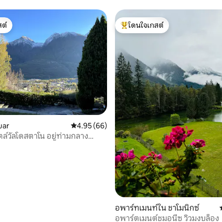
ต์
โดนใจเกสต์
ต์
โดนใจเกสต์ที่สุด
uar
คะแนนเฉลี่ย 4.95 จาก 5, 66 รีวิว
4.95 (66)
ไตล์วัลโดสตาโน อยู่ท่ามกลาง
อพาร์ทเมนท์ใน ชาโมนิกซ์
อพาร์ตเมนต์ชมอนีซ วิวมงบล็อง