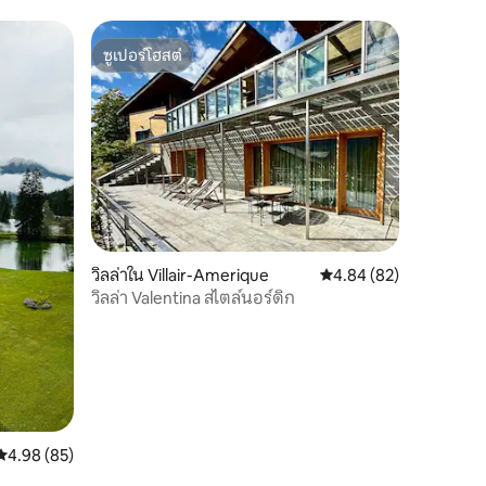
ซูเปอร์โฮสต์
ซูเปอร์โฮสต์
วิลล่าใน Villair-Amerique
คะแนนเฉลี่ย 4.84 จาก 5,
4.84 (82)
วิลล่า Valentina สไตล์นอร์ดิก
คะแนนเฉลี่ย 4.98 จาก 5, 85 รีวิว
4.98 (85)