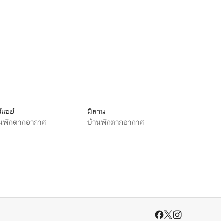
์แซย์
มิลาน
านพักตากอากาศ
บ้านพักตากอากาศ