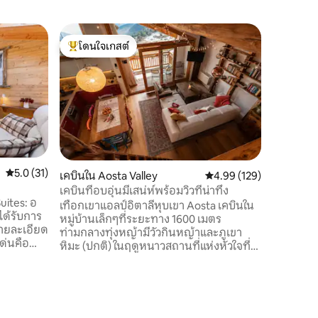
วิลล่าใน 
โดนใจเกสต์
ซูเปอร์โ
นอร์ดิกว
โดนใจเกสต์ที่สุด
ซูเปอร์โ
วิลล่าสบา
มาบนเนิน
ห่างจากตั
ความเป็น
การท่องเที
ขนาดใหญ่
พาร์ทเมนท
คุณสามารถ
คะแนนเฉลี่ย 5.0 จาก 5, 31 รีวิว
5.0 (31)
เคบินใน Aosta Valley
คะแนนเฉลี่ย 4.99 จาก 5, 
4.99 (129)
สามารถรองรับ
นี้ยังเป็
เคบินที่อบอุ่นมีเสน่ห์พร้อมวิวที่น่าทึ่ง
Suites: อ
ประสบการ
เทือกเขาแอลป์อิตาลีหุบเขา Aosta เคบินใน
ได้รับการ
หมู่บ้านเล็กๆที่ระยะทาง 1600 เมตร
รายละเอียด
ท่ามกลางทุ่งหญ้ามีวัวกินหญ้าและภูเขา
หิมะ (ปกติ) ในฤดูหนาวสถานที่แห่งหัวใจที่
ยู่ใจกลาง
ได้รับการบูรณะอย่างรักในการรักษาคาน
ษณ์และน่า
โบราณของหลังคา วิวที่ยอดเยี่ยมจาก
หน้าต่างบานใหญ่และความเงียบสงบพิเศษ
 ความเป็น
สำหรับผู้ที่ค้นหาความสงบความอบอุ่นและ
ษอย่าง
การพักผ่อน เฟอร์นิเจอร์สวยมาก: ไม้เหนือ