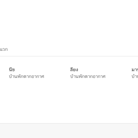
78 รีวิว
ะแวก
นีซ
ลียง
มาร
บ้านพักตากอากาศ
บ้านพักตากอากาศ
บ้