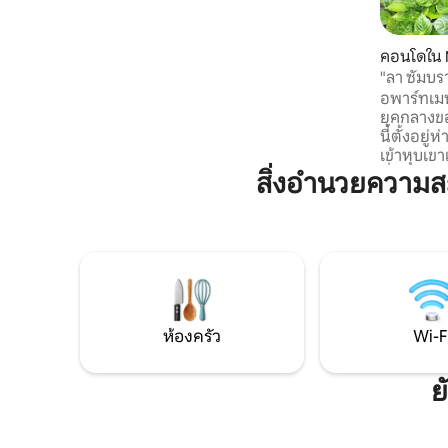
และพื้นที่กลางแจ้งที่เหมาะสำหรับทั้งฤดู
ร้อน ซึ่งคุณจะได้เพลิดเพลินกับอาหารเรียก
น้ำย่อยและบาร์บีคิวที่ยอดเยี่ยมพร้อมชม
คอนโดใน 
ทิวทัศน์เทือกเขาแอลป์ และฤดูหนาวที่เต็มไป
"ลา ซัมบร
ด้วยหิมะ ซาวน่ากลางแจ้งส่วนตัว + €150
อพาร์ทเมนท
ยุคกลางขอ
นี้ตั้งอยู
เข้าหุบเขาเ
ที่น่าสนใ
สิ่งอำนวยความส
ช่วงฤดูร้อ
ทางเดินป่
เส้นทางสก
หุบเขาแห่งน
เนย์ซึ่งอุ
ห่างออกไ
ชมปราสาท 
ห้องครัว
Wi-F
ย