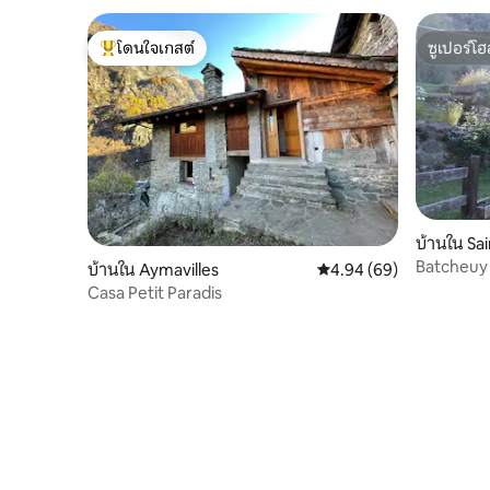
โดนใจเกสต์
ซูเปอร์โฮ
โดนใจเกสต์ที่สุด
ซูเปอร์โฮ
บ้านใน Sa
Batcheuy ค
บ้านใน Aymavilles
คะแนนเฉลี่ย 4.94 จาก 5, 
4.94 (69)
ครอบครัว!
Casa Petit Paradis