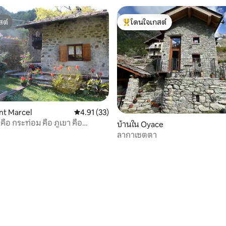
สต์
โดนใจเกสต์
สต์
โดนใจเกสต์ที่สุด
int Marcel
คะแนนเฉลี่ย 4.91 จาก 5, 33 รีวิว
4.91 (33)
ือ กระท่อม คือ ภูเขา คือ
69 รีวิว
บ้านใน Oyace
ลากาเซตตา