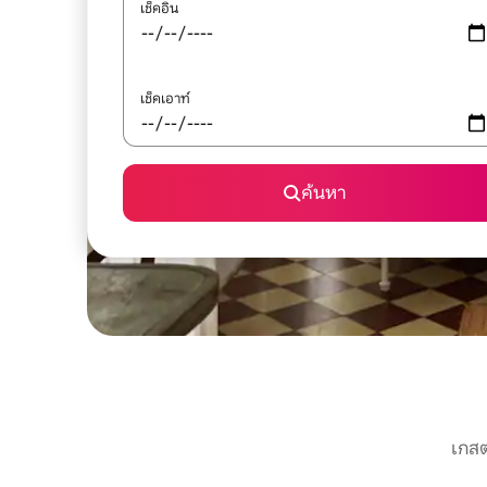
เช็คอิน
เช็คเอาท์
ค้นหา
เกสต