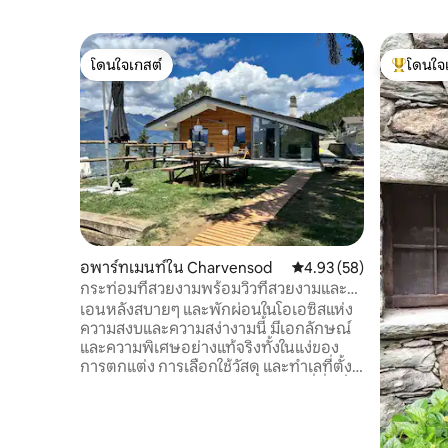
โดนใจเกสต์
โดนใจ
โดนใจเกสต์
โดนใจเกสต
อพาร์ทเมนท์ใน Charvensod
คะแนนเฉลี่ย 4.93 จาก 5, 
4.93 (58)
กระท่อมที่สวยงามพร้อมวิวที่สวยงามและมี
ห้องซาวน่า
เอนหลังสบายๆ และพักผ่อนในโอเอซิสแห่ง
ความสงบและความสง่างามนี้ มีเอกลักษณ์
และความพิเศษอย่างแท้จริงทั้งในแง่ของ
การตกแต่ง การเลือกใช้วัสดุ และทำเลที่ตั้ง
อพาร์ทเมนท์สวยงามภายในชาเลต์ที่ดื่มด่ำ
กับเทือกเขาแอลป์ของ Valle D'Aosta พื้นที่
นั่งเล่นที่มีอุปกรณ์ครบครันในทุกราย
ละเอียด 3 ห้องนอนที่สะดวกสบาย 2 ห้องน้ำ