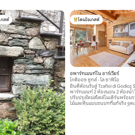
เกสต์
โดนใจเกสต์
์ที่สุด
โดนใจเกสต์ที่สุด
อพาร์ทเมนท์ใน อาร์เวียร์
โกดิออซ ซูทส์ - โล ซาฟิโอ
58 รีวิว
ยินดีต้อนรับสู่ Tzafioi di Godioz 
พาร์ทเมนท์ 2 ห้องนอน 2 ห้องน้ำ 
ปรับปรุงใหม่สไตล์โมเดิร์นพร้อม
ไม้และหินแบบชนบทที่แท้จริง จุดเด่นคือ
เตาผิงที่ได้รับการบูรณะใหม่ตั้งอ
บ้านซึ่งทำให้บรรยากาศมีเอกลัก
ตื่นตาตื่นใจ เหมาะสำหรับครอบครัวหรือ
เพื่อนที่มองหาความสะดวกสบาย
ส่วนตัว และเสน่ห์ในที่พักที่พิเศ