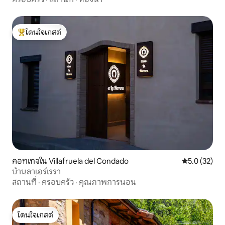
โดนใจเกสต์
โดนใจเกสต์ที่สุด
คอทเทจใน Villafruela del Condado
คะแนนเฉลี่ย 5
5.0 (32)
บ้านลาเอร์เรรา
สถานที่
·
ครอบครัว
·
คุณภาพการนอน
โดนใจเกสต์
โดนใจเกสต์