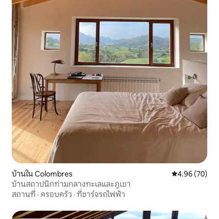
บ้านใน Colombres
คะแนนเฉลี่ย 4.
4.96 (70)
บ้านสถาปนิกท่ามกลางทะเลและภูเขา
สถานที่
·
ครอบครัว
·
ที่ชาร์จรถไฟฟ้า