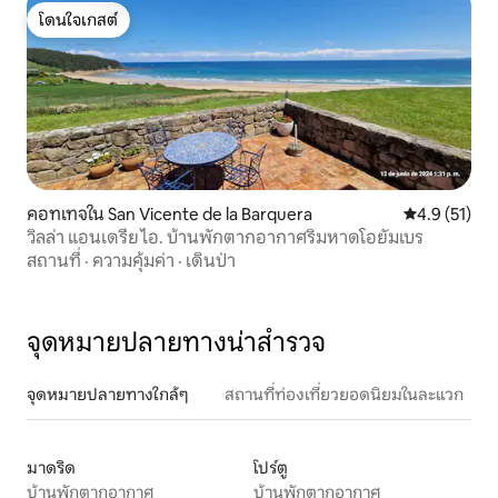
โดนใจเกสต์
โดนใจเกสต์
คอทเทจใน San Vicente de la Barquera
คะแนนเฉลี่ย 4
4.9 (51)
วิลล่า แอนเดรีย ไอ. บ้านพักตากอากาศริมหาดโอยัมเบร
สถานที่
·
ความคุ้มค่า
·
เดินป่า
จุดหมายปลายทางน่าสำรวจ
จุดหมายปลายทางใกล้ๆ
สถานที่ท่องเที่ยวยอดนิยมในละแวก
มาดริด
โปร์ตู
บ้านพักตากอากาศ
บ้านพักตากอากาศ