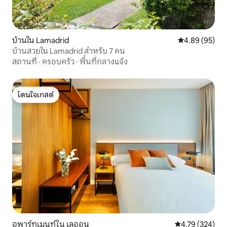
บ้านใน Lamadrid
คะแนนเฉลี่ย 4.
4.89 (95)
บ้านสวยใน Lamadrid สำหรับ 7 คน
สถานที่
·
ครอบครัว
·
พื้นที่กลางแจ้ง
โดนใจเกสต์
โดนใจเกสต์
อพาร์ทเมนท์ใน เลออน
คะแนนเฉลี่ย 4.7
4.79 (324)