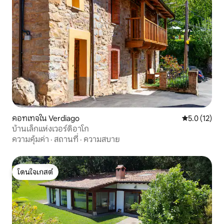
คอทเทจใน Verdiago
คะแนนเฉลี่ย 5
5.0 (12)
บ้านเล็กแห่งเวอร์ดิอาโก
ความคุ้มค่า
·
สถานที่
·
ความสบาย
โดนใจเกสต์
โดนใจเกสต์