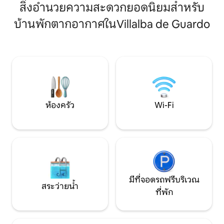
รูปแบบในหินธรรมชา
ประตูของคุณ บ้านใหม่เอี่ยม ไม่เหมือนใคร
สิ่งอำนวยความสะดวกยอดนิยมสำหรับ
ที่มีระบบทำความร้
พร้อมวิวภูเขาที่สวยงาม สิ่งอำนวยความ
เตาปิ้งย่างบาร์บีค
บ้านพักตากอากาศในVillalba de Guardo
สะดวกครบครัน เหมาะสำหรับการพักผ่อน
สระว่ายน้ำหินธรรมช
หรือค้นหาแรงบันดาลใจ ธรรมชาติที่บริสุทธิ์
อาบแดด - น้ำพุ สว
ในอุทยานแห่งชาติที่สวยงาม ระยะเวลาการ
เข้าพักอย่างน้อย: 1 สัปดาห์ เช็กอิน/เช็กเอา
ท์: วันเสาร์ ไม่มีแม่บ้านทำความสะอาดราย
วัน
ห้องครัว
Wi-Fi
มีที่จอดรถฟรีบริเวณ
สระว่ายน้ำ
ที่พัก