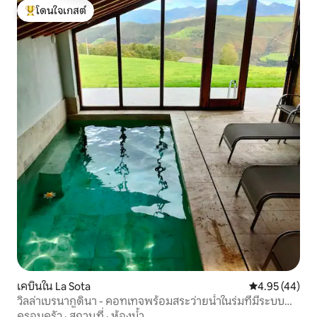
โดนใจเกสต์
โดนใจเกสต์ที่สุด
เคบินใน La Sota
คะแนนเฉลี่ย 4.
4.95 (44)
วิลล่าเบรนากูดินา - คอทเทจพร้อมสระว่ายน้ำในร่มที่มีระบบ
ทำความร้อน
ครอบครัว
·
สถานที่
·
ห้องน้ำ