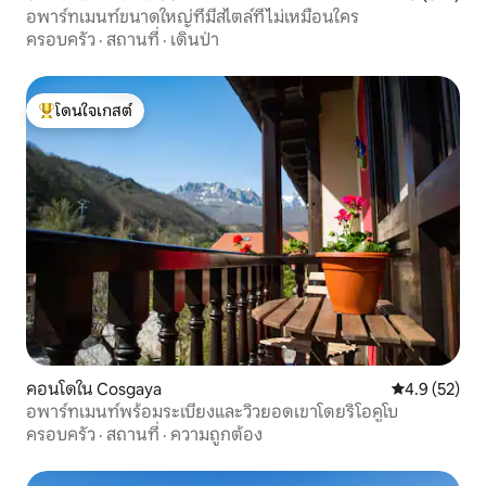
อพาร์ทเมนท์ขนาดใหญ่ที่มีสไตล์ที่ไม่เหมือนใคร
ครอบครัว
·
สถานที่
·
เดินป่า
โดนใจเกสต์
โดนใจเกสต์ที่สุด
คอนโดใน Cosgaya
คะแนนเฉลี่ย 4
4.9 (52)
อพาร์ทเมนท์พร้อมระเบียงและวิวยอดเขาโดยริโอคูโบ
ครอบครัว
·
สถานที่
·
ความถูกต้อง