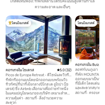
เกสต์เห็นพ้อง: ที่พักเหล่านี้ได้รับคะแนนสูงด้านทำเล
ความสะอาด และอื่นๆ
โดนใจเกสต์
โดนใจเกสต์
โดนใจเกสต์ที่สุด
โดนใจเกสต์
คอทเทจใน Buiza
ลอฟท์บนภูเขา
คอทเทจใน โซเตรส
คะแนนเฉลี่ย 5.0 จาก 5, 32 รีวิว
5.0 (32)
ที่พัก MOUNTAIN L
Picos de Europa Retreat - ดีไซน์และวิวที่
ออกแบบมาเป็นพิเศษส
น่าตื่นตาตื่นใจ
ที่พักที่ออกแบบโดยนักออกแบบพร้อมวิว
ที่มีเด็ก โดดเด่นด้
ทิวทัศน์ที่น่าทึ่งใจกลางปิโกส เด อูโรปา (โซ
และสะดวกสบาย ทุกห
เตรส) ซึ่ง Airbnb เลือกมาเพื่อถ่ายทำหนึ่ง
เยี่ยม - ห้องนั่งเล่นพร้อมเตาผิงและวิวพา
สถานที่
·
ครอบครัว
ในแคมเปญโฆษณาของบริษัท เหมาะสำหรับ
โนรามา ห้องครัวพร
การพักผ่อน การทำงานทางไกล หรือการ
ความคุ้มค่า
·
สถานที่
·
สิ่งอำนวยความ
เตียงคู่แบบพับและเ
สำรวจเส้นทางเดินเขาได้โดยตรงจากหน้า
สะดวก